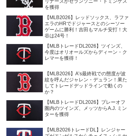
リナーズがセランソニー・ドミンゲス
を獲得
【MLB2026】レッドソックス、ラファ
エラのHRでドジャースとのシーソー
ゲームに勝利！吉田もマルチ安打！大
谷は24号！
【MLBトレードDL2026】ツインズ、
今度はオリオールズからディーン・ク
レマーを獲得！
【MLB2026】A’s最終戦での態度が波
紋を呼んだジャレン・デュラン！果た
してトレードデッドラインで動くの
か？
【MLBトレードDL2026】プレーオフ
圏内のツインズ、メッツからA.J. ミン
ターを獲得
【MLB2026トレードDL】レンジャー
ズがエンゼルスからチェイス・シルセ