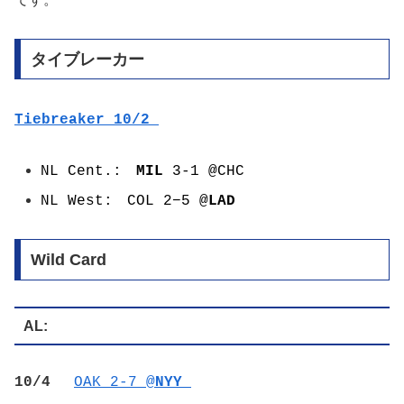
タイブレーカー
Tiebreaker
10/2
NL Cent.:
MIL
3-1 @CHC
NL West: COL 2−5 @
LAD
Wild Card
AL:
10/4
OAK 2-7 @
NYY