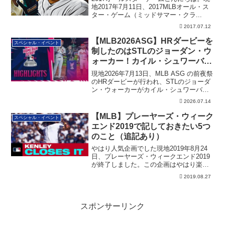
地2017年7月11日、2017MLBオール・ス
ター・ゲーム（ミッドサマー・クラ...
2017.07.12
【MLB2026ASG】HRダービーを
スペシャル・イベント
制したのはSTLのジョーダン・ウ
ォーカー！カイル・シュワーバー
とのファイナルを制す！
現地2026年7月13日、MLB ASG の前夜祭
のHRダービーが行われ、STLのジョーダ
ン・ウォーカーがカイル・シュワーバー
とのファイナルを制してチャンプとなり
2026.07.14
ました！
【MLB】プレーヤーズ・ウィーク
スペシャル・イベント
エンド2019で記しておきたい5つ
のこと（追記あり）
やはり人気企画でした現地2019年8月24
日、プレーヤーズ・ウィークエンド2019
が終了しました。この企画はやはり楽し
い...
2019.08.27
スポンサーリンク