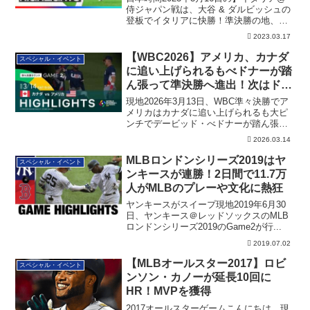
侍ジャパン戦は、大谷 & ダルビッシュの
登板でイタリアに快勝！準決勝の地、マ
イアミへ行くことになりました
2023.03.17
【WBC2026】アメリカ、カナダ
スペシャル・イベント
に追い上げられるもべドナーが踏
ん張って準決勝へ進出！次はドミ
ニカ共和国との対戦
現地2026年3月13日、WBC準々決勝でア
メリカはカナダに追い上げられるも大ピ
ンチでデービッド・べドナーが踏ん張っ
て準決勝へ進出！次はドミニカ共和国と
2026.03.14
の対戦です。
MLBロンドンシリーズ2019はヤ
スペシャル・イベント
ンキースが連勝！2日間で11.7万
人がMLBのプレーや文化に熱狂
ヤンキースがスイープ現地2019年6月30
日、ヤンキース＠レッドソックスのMLB
ロンドンシリーズ2019のGame2が行...
2019.07.02
【MLBオールスター2017】ロビ
スペシャル・イベント
ンソン・カノーが延長10回に
HR！MVPを獲得
2017オールスターゲームこんにちは。現