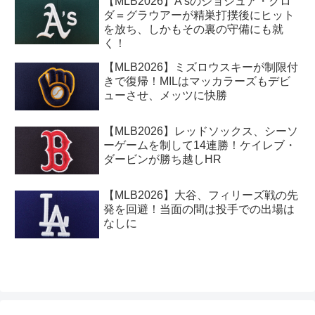
【MLB2026】A’sのジョシュア・クロ
ダ＝グラウアーが精巣打撲後にヒット
を放ち、しかもその裏の守備にも就
く！
【MLB2026】ミズロウスキーが制限付
きで復帰！MILはマッカラーズもデビ
ューさせ、メッツに快勝
【MLB2026】レッドソックス、シーソ
ーゲームを制して14連勝！ケイレブ・
ダービンが勝ち越しHR
【MLB2026】大谷、フィリーズ戦の先
発を回避！当面の間は投手での出場は
なしに