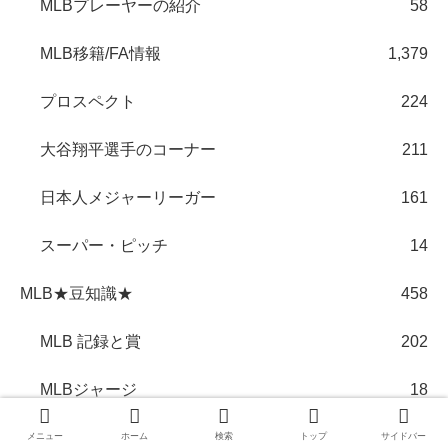
MLBプレーヤーの紹介
58
MLB移籍/FA情報
1,379
プロスペクト
224
大谷翔平選手のコーナー
211
日本人メジャーリーガー
161
スーパー・ピッチ
14
MLB★豆知識★
458
MLB 記録と賞
202
MLBジャージ
18
MLBスタジアム
35
メニュー
ホーム
検索
トップ
サイドバー