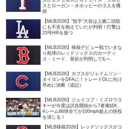
スとローガン・オホッピーの２人を獲
得
【MLB2026】”投手”大谷は上腕二頭筋
にも不安を抱えていたが判明！打撃は
23号HRを放つ
【MLB2026】移籍デビュー戦でいきな
り死球のレッドソックスのカーティ
ス・ミード、骨折が判明してILへ
【MLB2026】カブスがジェイムソン・
タイヨンをDFAに！トレードDLに向け
早めに決断（追記）
【MLB2026】ジェイコブ・ミズロウス
キーが今度は試合開始から7者連続K、
4シーム66球全てが100mph超えの快投
を演じる！
【MLB移籍2026】レッドソックスがコ