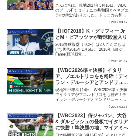
こんにちは。現地2017年3月16日、WBC
のプールFではドミニカ共和国とベネズエ
ラの対戦がありました。ドミニカ共和国
V...
2017.03.17
【HOF2016】K・グリフィー Jr
スペシャル・イベント
とM・ピアッツァが野球殿堂入り
2016野球殿堂（HOF）は2人こんにちは
(^^)現地2016年1月6日、 2016年Hall of
Fame(野球殿堂...
2016.01.09
【WBC2026準々決勝】イタリ
スペシャル・イベント
ア、プエルトリコをも粉砕！ディ
ラン・デルーシアとアンドリュ
ー・フィッシャーが勝利に貢献
現地2026年3月14日、WBC2026準々決勝
でイタリアがプエルトリコをも粉砕！デ
ィラン・デルーシアとアンドリュー・フ
ィッシャーが投打のヒーローです。
2026.03.15
【WBC2023】侍ジャパン、大谷
スペシャル・イベント
& ダルビッシュの登板でイタリア
に快勝！準決勝の地、マイアミへ
日本時間2023年3月16日の】イタリア@