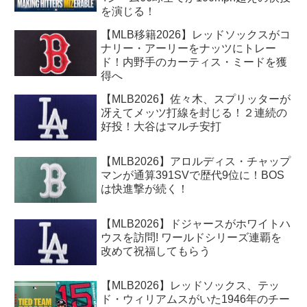
を演じる！
【MLB移籍2026】レッドソックスがコ
ナリー・アーリーをナッツにトレー
ド！内野手のカーティス・ミードを獲
得へ
【MLB2026】佐々木、スプリッターが
冴えてメッツ打線を封じる！２連続の
好投！大谷はマルチ安打
【MLB2026】アロルディス・チャップ
マンが通算391SVで歴代9位に！BOS
は快進撃が続く！
【MLB2026】ドジャースがホワイトハ
ウスを訪問! ワールドシリーズ連覇を
改めて祝福してもらう
【MLB2026】レッドソックス、テッ
ド・ウィリアムスがいた1946年のチー