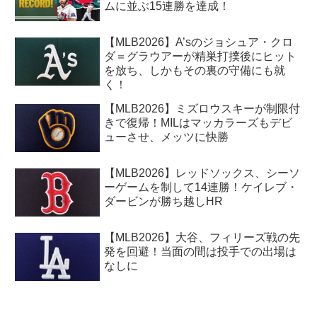
ムに並ぶ15連勝を達成！
【MLB2026】A’sのジョシュア・クロ
ダ＝グラウアーが精巣打撲後にヒット
を放ち、しかもその裏の守備にも就
く！
【MLB2026】ミズロウスキーが制限付
きで復帰！MILはマッカラーズもデビ
ューさせ、メッツに快勝
【MLB2026】レッドソックス、シーソ
ーゲームを制して14連勝！ケイレブ・
ダービンが勝ち越しHR
【MLB2026】大谷、フィリーズ戦の先
発を回避！当面の間は投手での出場は
なしに