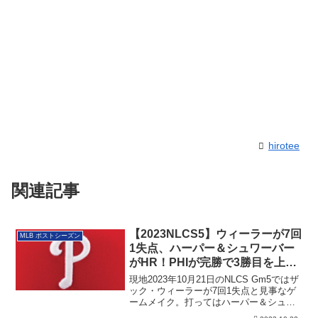
hirotee
関連記事
【2023NLCS5】ウィーラーが7回
MLB ポストシーズン
1失点、ハーパー＆シュワーバー
がHR！PHIが完勝で3勝目を上
げ、WS進出に王手
現地2023年10月21日のNLCS Gm5ではザ
ック・ウィーラーが7回1失点と見事なゲ
ームメイク。打ってはハーパー＆シュワ
ーバーにHRが出てPHIが完勝。NLCS3勝