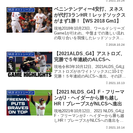
2021.10.24
の詳細です。
ベニンテンディー4安打、ヌネス
MLB ポストシーズン
が代打3ランHR！レッドソックス
がまず1勝！【WS 2018 Gm1】
現地2018年10月23日、ワールドシリーズ
Game1が行われ、中盤までの激しい流れ
の取り合いを我慢したレッドソックス
が...
2018.10.24
【2021ALDS_G4】アストロズ、
MLB ポストシーズン
完勝で５年連続のALCSへ
現地令和3年10月12日、2021ALDS_G4は
アストロズがホワイトソックスに10-1で
完勝！５年連続のALCSへ進出。その詳細
です。
2021.10.13
【2021 NLDS_G4】F・フリーマ
MLB ポストシーズン
ンがJ・ヘイダーから勝ち越し
HR！ブレーブスがNLCSへ進出
現地2021年10月12日、2021 NLDS_G4は
F・フリーマンがJ・ヘイダーから勝ち越
しHR！ブレーブスがNLCSへの進出を決
めました。その詳細です
2021.10.14