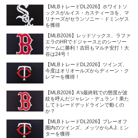
【MLBトレードDL2026】ホワイトソ
ックスがルイス・カスティーヨを、マ
リナーズがセランソニー・ドミンゲス
を獲得
【MLB2026】レッドソックス、ラファ
エラのHRでドジャースとのシーソー
ゲームに勝利！吉田もマルチ安打！大
谷は24号！
【MLBトレードDL2026】ツインズ、
今度はオリオールズからディーン・ク
レマーを獲得！
【MLB2026】A’s最終戦での態度が波
紋を呼んだジャレン・デュラン！果た
してトレードデッドラインで動くの
か？
【MLBトレードDL2026】プレーオフ
圏内のツインズ、メッツからA.J. ミン
ターを獲得