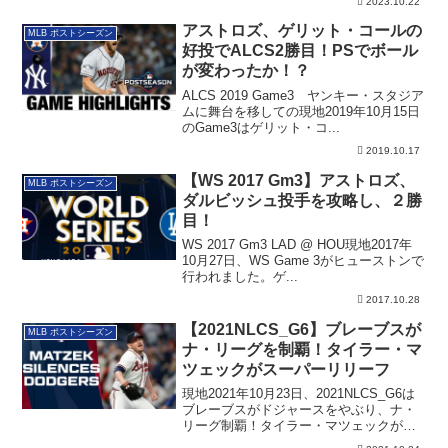
2023.10.22
目を上げ、WS進出に王手をかけました。
アストロズ、ゲリット・コールの
MLB ポストシーズン
好投でALCS2勝目！PSでボール
が変わったか！？
ALCS 2019 Game3 ヤンキー・スタジア
ムに舞台を移しての現地2019年10月15日
のGame3はゲリット・コ...
2019.10.17
【WS 2017 Gm3】アストロズ、
MLB ポストシーズン
ダルビッシュ投手を攻略し、２勝
目！
WS 2017 Gm3 LAD @ HOU現地2017年
10月27日、WS Game 3がヒューストンで
行われました。ゲ...
2017.10.28
【2021NLCS_G6】ブレーブスが
MLB ポストシーズン
ナ・リーグを制覇！タイラー・マ
ツェックがスーパーリリーフ
現地2021年10月23日、2021NLCS_G6は
ブレーブスがドジャースをやぶり、ナ・
リーグ制覇！タイラー・マツェックがス
ーパーリリーフを見せてくれました。そ