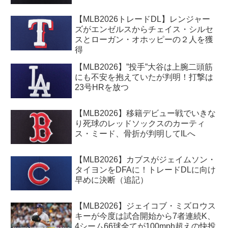
【MLB2026トレードDL】レンジャー
ズがエンゼルスからチェイス・シルセ
スとローガン・オホッピーの２人を獲
得
【MLB2026】”投手”大谷は上腕二頭筋
にも不安を抱えていたが判明！打撃は
23号HRを放つ
【MLB2026】移籍デビュー戦でいきな
り死球のレッドソックスのカーティ
ス・ミード、骨折が判明してILへ
【MLB2026】カブスがジェイムソン・
タイヨンをDFAに！トレードDLに向け
早めに決断（追記）
【MLB2026】ジェイコブ・ミズロウス
キーが今度は試合開始から7者連続K、
4シーム66球全てが100mph超えの快投