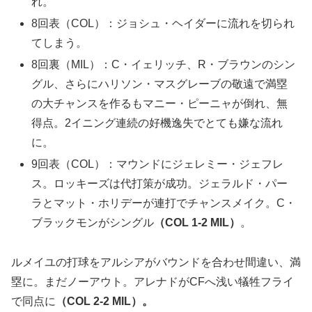
れ。
8回表（COL）：ジョシュ・ヘイダーに流れを切られ
てしまう。
8回裏（MIL）：C・イェリッチ、R・ブラウンのシン
グル、さらにハリソン・マスグレーブの敬遠で満塁
の大チャンスを作るもマニー・ピーニャが倒れ、無
得点。2イニング連続の好機逸失でとても嫌な流れ
に。
9回表（COL）：マウンドにジェレミー・ジェフレ
ス。ロッキーズは代打策が成功。ジェラルド・パー
ラとマット・ホリデーが連打でチャンスメイク。C・
ブラックモンがシングル
（COL 1-2 MIL）
。
ルメイユの打球をアルシアがバウンドを合わせ間違い、満
塁に。まだノーアウト。アレナドがCFへ浅い犠牲フライ
で同点に
（COL 2-2 MIL）
。