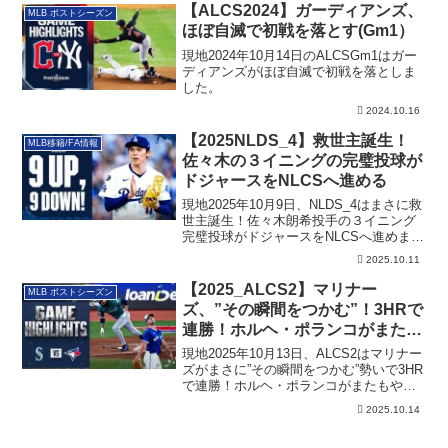
【ALCS2024】ガーディアンズ、
MLB ポストシーズン
ほぼ自滅で初戦を落とす(Gm1）
現地2024年10月14日のALCSGm1はガー
ディアンズがほぼ自滅で初戦を落としま
した。
2024.10.16
【2025NLDS_4】救世主誕生！
MLB移籍/FA情報
佐々木の３イニングの完璧投球が
ドジャースをNLCSへ進める
現地2025年10月9日、NLDS_4はまさに救
世主誕生！佐々木朗希投手の３イニング
完璧投球がドジャースをNLCSへ進めまし
た。その詳細です。
2025.10.11
【2025_ALCS2】マリナー
MLB ポストシーズン
ズ、”その瞬間をつかむ”！3HRで
連勝！ホルヘ・ポランコがまたも
や殊勲！
現地2025年10月13日、ALCS2はマリナー
ズがまさに”その瞬間をつかむ”勢いで3HR
で連勝！ホルヘ・ポランコがまたもや殊
勲です。その詳細です。
2025.10.14