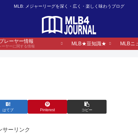
MLB: メジャーリーグを深く・広く・楽しく味わうブログ
B プレーヤー情報
MLB★豆知識★
MLBニ
プレーヤーに関する情報
はてブ
Pinterest
コピー
ンサーリンク