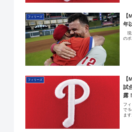
【
フィリーズ
年
現地
のポ
【
フィリーズ
試
露
フィ
で 
ます