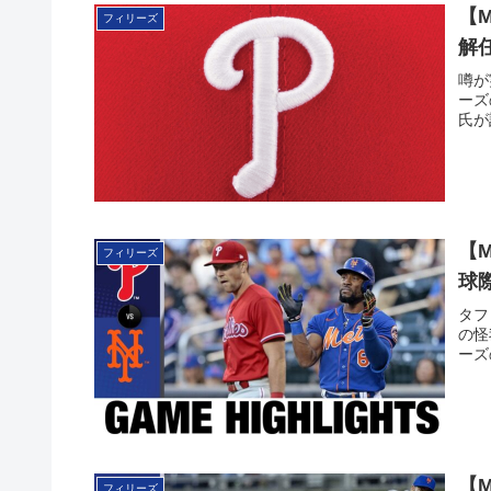
【
フィリーズ
解任
噂が
ーズ
氏が
【
フィリーズ
球
タフ
の怪
ーズ
【
フィリーズ