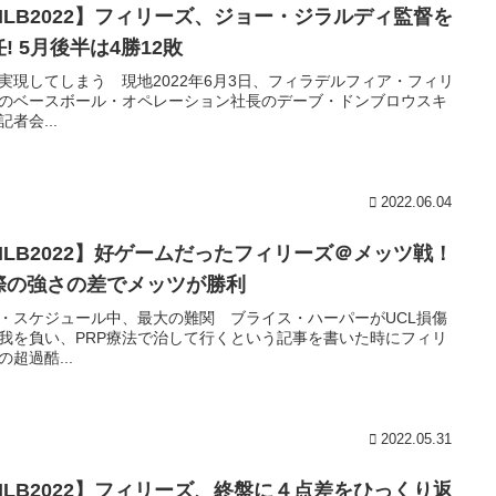
MLB2022】フィリーズ、ジョー・ジラルディ監督を
! 5月後半は4勝12敗
実現してしまう 現地2022年6月3日、フィラデルフィア・フィリ
のベースボール・オペレーション社長のデーブ・ドンブロウスキ
記者会...
2022.06.04
MLB2022】好ゲームだったフィリーズ＠メッツ戦！
際の強さの差でメッツが勝利
・スケジュール中、最大の難関 ブライス・ハーパーがUCL損傷
我を負い、PRP療法で治して行くという記事を書いた時にフィリ
の超過酷...
2022.05.31
MLB2022】フィリーズ、終盤に４点差をひっくり返