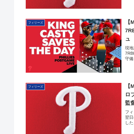
【
フィリーズ
7
ュ
現地
7R
守備
【
フィリーズ
ロ
監
フィ
翌日
した.