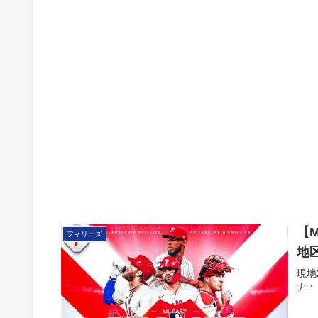
【
フィリーズ
地
現地
ナ・