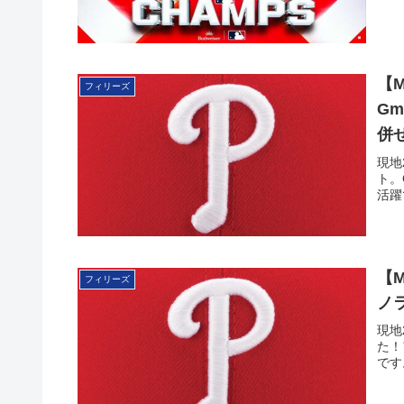
【
フィリーズ
G
併
現地
ト。
活躍
【
フィリーズ
ノ
現地
た！
です