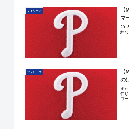
【
フィリーズ
マ
20
緯な
【
フィリーズ
の
また
信じ
ワーズ