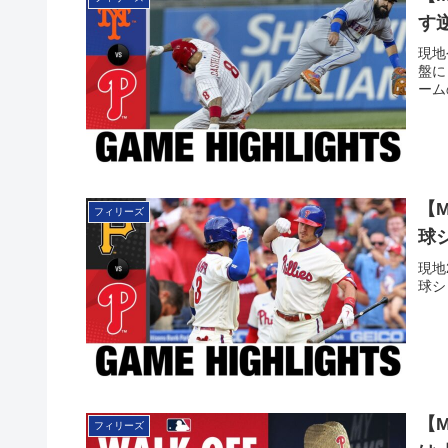
す
現地
盤に
ーム
【
フィリーズ
球
現地
球シ
【
フィリーズ