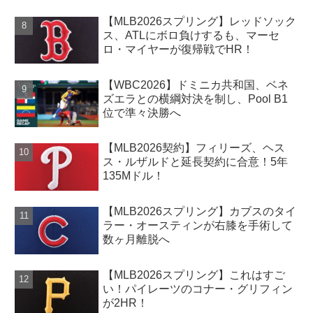
【MLB2026スプリング】レッドソック
ス、ATLにボロ負けするも、マーセ
ロ・マイヤーが復帰戦でHR！
【WBC2026】ドミニカ共和国、ベネ
ズエラとの横綱対決を制し、Pool B1
位で準々決勝へ
【MLB2026契約】フィリーズ、ヘス
ス・ルザルドと延長契約に合意！5年
135Mドル！
【MLB2026スプリング】カブスのタイ
ラー・オースティンが右膝を手術して
数ヶ月離脱へ
【MLB2026スプリング】これはすご
い！パイレーツのコナー・グリフィン
が2HR！