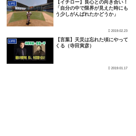
【イチロー】良心との向き合い！
LIFE
「自分の中で限界が見えた時にも
う少しがんばれたかどうか」
2019.02.23
【言葉】天災は忘れた頃にやって
LIFE
くる（寺田寅彦）
2019.01.17