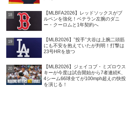
【MLBFA2026】レッドソックスがブ
ルペンを強化！ベテラン左腕のダニ
ー・クーロムと1年契約へ
【MLB2026】"投手"大谷は上腕二頭筋
にも不安を抱えていたが判明！打撃は
23号HRを放つ
【MLB2026】ジェイコブ・ミズロウス
キーが今度は試合開始から7者連続K、
4シーム66球全てが100mph超えの快投
を演じる！