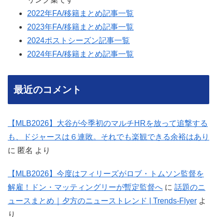
2022年FA/移籍まとめ記事一覧
2023年FA/移籍まとめ記事一覧
2024ポストシーズン記事一覧
2024年FA/移籍まとめ記事一覧
最近のコメント
【MLB2026】大谷が今季初のマルチHRを放って追撃する
も、ドジャースは６連敗。それでも楽観できる余裕はあり
に
匿名
より
【MLB2026】今度はフィリーズがロブ・トムソン監督を
解雇！ドン・マッティングリーが暫定監督へ
に
話題のニ
ュースまとめ｜夕方のニューストレンド | Trends-Flyer
よ
り