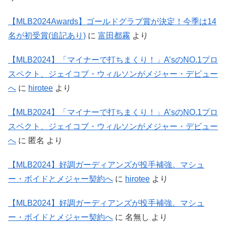
【MLB2024Awards】ゴールドグラブ賞が決定！今季は14
名が初受賞(追記あり)
に
富田都霧
より
【MLB2024】「マイナーで打ちまくり！」A’sのNO.1プロ
スペクト、ジェイコブ・ウィルソンがメジャー・デビュー
へ
に
hirotee
より
【MLB2024】「マイナーで打ちまくり！」A’sのNO.1プロ
スペクト、ジェイコブ・ウィルソンがメジャー・デビュー
へ
に
匿名
より
【MLB2024】好調ガーディアンズが投手補強。マシュ
ー・ボイドとメジャー契約へ
に
hirotee
より
【MLB2024】好調ガーディアンズが投手補強。マシュ
ー・ボイドとメジャー契約へ
に
名無し
より