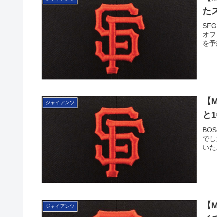
た
SF
オフ
を予
【
ジャイアンツ
と
BO
でし
いた.
【
ジャイアンツ