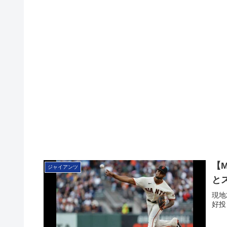
【
ジャイアンツ
と
現地
好投