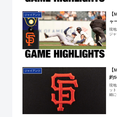
【
ジャイアンツ
ャ
現地
ジャ
【
ジャイアンツ
約
現地
ット
細に