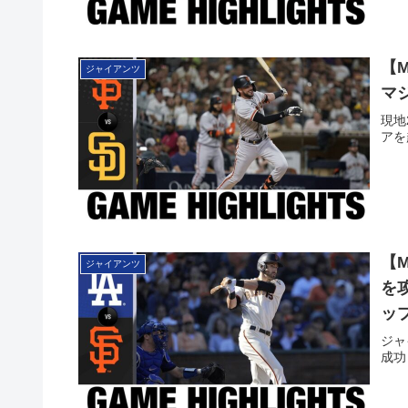
【
ジャイアンツ
マ
現地
アを
【
ジャイアンツ
を
ッ
ジャ
成功