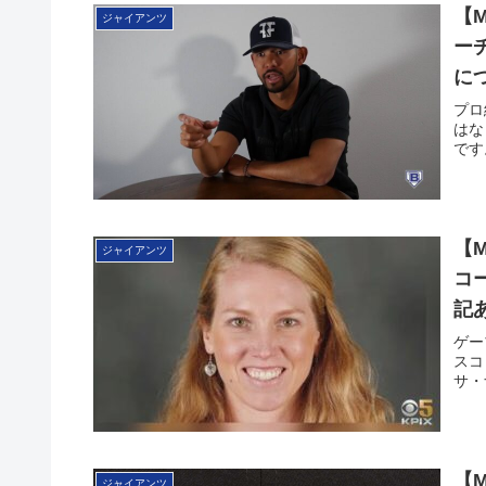
【
ジャイアンツ
ー
に
プロ
はな
です。
【
ジャイアンツ
コ
記
ゲー
スコ
サ・
【
ジャイアンツ