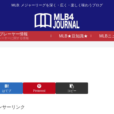
MLB: メジャーリーグを深く・広く・楽しく味わうブログ
B プレーヤー情報
MLB★豆知識★
MLBニ
プレーヤーに関する情報
はてブ
Pinterest
コピー
ンサーリンク