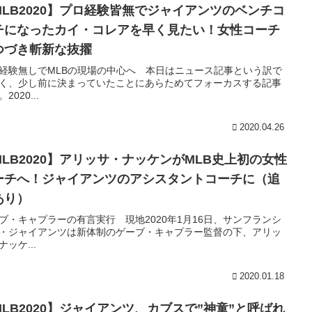
MLB2020】プロ経験皆無でジャイアンツのベンチコ
チになったカイ・コレアを早く見たい！女性コーチ
つづき斬新な抜擢
経験無しでMLBの現場の中心へ 本日はニュース記事という訳で
く、少し前に決まっていたことにあらためてフォーカスする記事
2020...
2020.04.26
MLB2020】アリッサ・ナッケンがMLB史上初の女性
ーチへ！ジャイアンツのアシスタントコーチに（追
あり）
ブ・キャプラーの有言実行 現地2020年1月16日、サンフランシ
・ジャイアンツは新体制のゲーブ・キャプラー監督の下、アリッ
ナッケ...
2020.01.18
MLB2020】ジャイアンツ、カブスで”神童”と呼ばれ