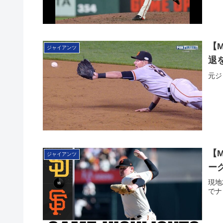
【
ジャイアンツ
退
元ジ
【
ジャイアンツ
ー
現地
でナ