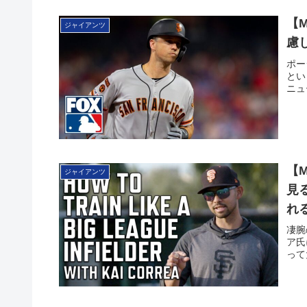
【
ジャイアンツ
慮
ポー
とい
ニュ
【
ジャイアンツ
見
れ
凄腕
ア氏
って