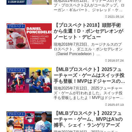
現地2021年5月12日、マリナーズのトッ
プ・プロスペクト2人がコールアップ。ロ
ーガン・ギルバート、ジャレッド・ケル
ニックがデビューへ
2021.05.14
【プロスペクト2018】頭部手術
プロスペクト
から生還！D・ポンセデレオンが
ノーヒット・デビュー
現地2018年7月23日、カージナルスのプ
ロスペクト、ダニエル・ポンセデレオン
（Daniel Poncedeleon ）...
2018.07.24
【MLBプロスペクト】2025フュ
プロスペクト
ーチャーズ・ゲームはスイッチ投
手も登板！MVPはドジャースのホ
スエ・デポーラに決定！
現地2025年7月12日、2025フューチャー
ズ・ゲームが行われました。スイッチ投
手も登板しましたよ！MVPはドジャース
のホスエ・デポーラに決定です。
2025.07.13
【MLBプロスペクト】2022フュ
プロスペクト
ーチャー・ゲーム、MVPはA’sの
捕手、シェイ・ランゲリアーズ