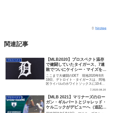
hirotee
関連記事
【MLB2020】プロスペクト温存
プロスペクト
で健闘していたタイガース、7連
敗でついにケイシー・マイズをコ
ールアップ
ここまで大健闘のDET 現地2020年8月
19日、デトロイト・タイガースは、同地
区ライバルのホワイトソックスに10-4
の...
2020.08.20
【MLB 2021】マリナーズのロー
プロスペクト
ガン・ギルバートとジャレッド・
ケル二ックがデビューへ（追記あ
り）