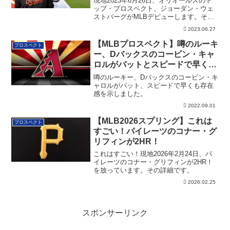
現地2023年6月26日、オリオールズのト
ップ・プロスペクト、ジョーダン・ウェ
ストバーグがMLBデビューします。その
詳細です。
2023.06.27
【MLBプロスペクト】噂のルーキ
プロスペクト
ー、Dバックスのコービン・キャ
ロルがバットとスピードで早くも
存在感を示す
噂のルーキー、Dバックスのコービン・キ
ャロルがバット、スピードで早くも存在
感を示しました。
2022.09.01
【MLB2026スプリング】これは
プロスペクト
すごい！パイレーツのコナー・グ
リフィンが2HR！
これはすごい！現地2026年2月24日、パ
イレーツのコナー・グリフィンが2HR！
を放っています。その詳細です。
2026.02.25
スポンサーリンク