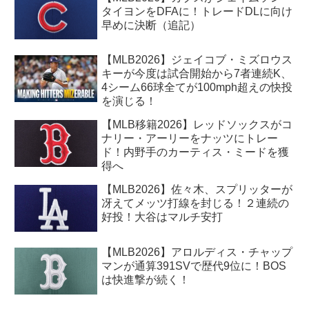
タイヨンをDFAに！トレードDLに向け
早めに決断（追記）
【MLB2026】ジェイコブ・ミズロウス
キーが今度は試合開始から7者連続K、
4シーム66球全てが100mph超えの快投
を演じる！
【MLB移籍2026】レッドソックスがコ
ナリー・アーリーをナッツにトレー
ド！内野手のカーティス・ミードを獲
得へ
【MLB2026】佐々木、スプリッターが
冴えてメッツ打線を封じる！２連続の
好投！大谷はマルチ安打
【MLB2026】アロルディス・チャップ
マンが通算391SVで歴代9位に！BOS
は快進撃が続く！