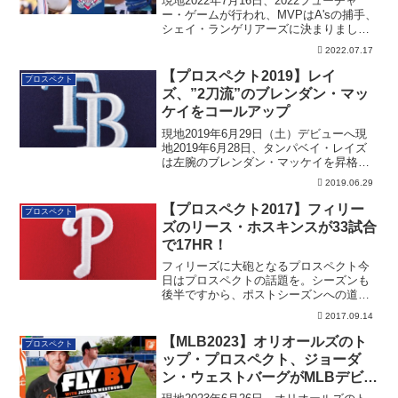
現地2022年7月16日、2022フューチャ
ー・ゲームが行われ、MVPはA'sの捕手、
シェイ・ランゲリアーズに決まりまし
た。
2022.07.17
【プロスペクト2019】レイ
プロスペクト
ズ、”2刀流”のブレンダン・マッ
ケイをコールアップ
現地2019年6月29日（土）デビューへ現
地2019年6月28日、タンパベイ・レイズ
は左腕のブレンダン・マッケイを昇格
さ...
2019.06.29
【プロスペクト2017】フィリー
プロスペクト
ズのリース・ホスキンスが33試合
で17HR！
フィリーズに大砲となるプロスペクト今
日はプロスペクトの話題を。シーズンも
後半ですから、ポストシーズンへの道の
りが気になる...
2017.09.14
【MLB2023】オリオールズのト
プロスペクト
ップ・プロスペクト、ジョーダ
ン・ウェストバーグがMLBデビュ
ーへ