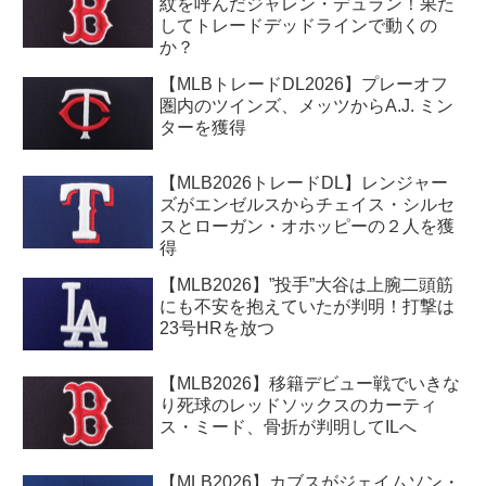
紋を呼んだジャレン・デュラン！果た
してトレードデッドラインで動くの
か？
【MLBトレードDL2026】プレーオフ
圏内のツインズ、メッツからA.J. ミン
ターを獲得
【MLB2026トレードDL】レンジャー
ズがエンゼルスからチェイス・シルセ
スとローガン・オホッピーの２人を獲
得
【MLB2026】”投手”大谷は上腕二頭筋
にも不安を抱えていたが判明！打撃は
23号HRを放つ
【MLB2026】移籍デビュー戦でいきな
り死球のレッドソックスのカーティ
ス・ミード、骨折が判明してILへ
【MLB2026】カブスがジェイムソン・