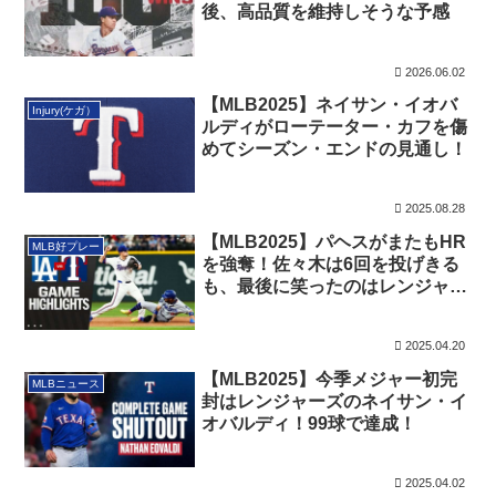
後、高品質を維持しそうな予感
2026.06.02
【MLB2025】ネイサン・イオバ
Injury(ケガ）
ルディがローテーター・カフを傷
めてシーズン・エンドの見通し！
2025.08.28
【MLB2025】パヘスがまたもHR
MLB好プレー
を強奪！佐々木は6回を投げきる
も、最後に笑ったのはレンジャー
ズ！
2025.04.20
【MLB2025】今季メジャー初完
MLBニュース
封はレンジャーズのネイサン・イ
オバルディ！99球で達成！
2025.04.02