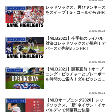
レッドソックス、再びヤンキース
レッドソックス
をスイープ！G・コールから3HR
2021.06.28
【MLB2021】今季初のライバル
レッドソックス
対決はレッドソックスが勝利！デ
バースが先制3ランHR！
2021.06.05
【MLB2021】開幕直前！オープ
スケジュール
ニング・ピッチャーとプレーボー
ル時間のご案内！ダルビッシュ投
手、前田投手がオープニング！
2021.03.31
【MLBオープニング2020】レッ
レッドソックス
ドソックス、”新”ネイサン・イオ
バルディで開幕戦に快勝