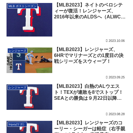
【MLB2023】ネイトのベロシテ
MLB ポストシーズン
ィーが復活！レンジャーズ、
2016年以来のALDSへ（ALWC
Gm2)
2023.10.06
【MLB2023】レンジャーズ、
レンジャーズ
6HRでマリナーズとの1度目の決
戦シリーズをスウィープ！
2023.09.25
【MLB2023】白熱のALウエス
レンジャーズ
ト！TEXが連敗を8でストップ！
SEAとの勝負は９月22日以降の
７戦
2023.08.28
【MLB2023】レンジャーズのコ
Injury(ケガ）
ーリー・シーガーは軽症（右手親