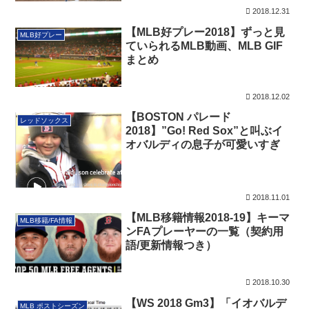
2018.12.31
【MLB好プレー2018】ずっと見
MLB好プレー
ていられるMLB動画、MLB GIF
まとめ
2018.12.02
【BOSTON パレード
レッドソックス
2018】”Go! Red Sox”と叫ぶイ
オバルディの息子が可愛いすぎ
2018.11.01
【MLB移籍情報2018-19】キーマ
MLB移籍/FA情報
ンFAプレーヤーの一覧（契約用
語/更新情報つき）
2018.10.30
【WS 2018 Gm3】「イオバルデ
MLB ポストシーズン