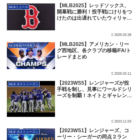
【MLB2025】レッドソックス、
MLBニュース
開幕戦に勝利！投手戦にけりをつ
けたのは出遅れていたウィリャ
ー・アブレイユ
2025.03.28
【MLB2025】アメリカン・リー
MLB移籍/FA情報
グ西地区、各クラブの移籍/FA/ト
レードまとめ
2025.03.11
【2023WS5】レンジャーズが投
MLB ポストシーズン
手戦を制し、見事にワールドシリ
ーズを制覇！ネイトとギャレンが
アツい投球を披露！
2023.11.03
【2023WS1】レンジャーズ、コ
MLB ポストシーズン
ーリー・シーガーの同点２ラン