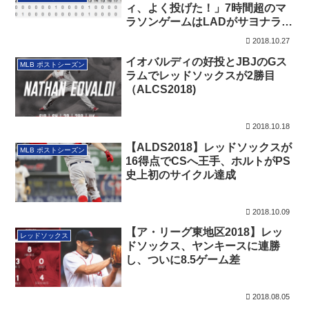
ィ、よく投げた！」7時間超のマ
ラソンゲームはLADがサヨナラ勝
利
2018.10.27
イオバルディの好投とJBJのGス
MLB ポストシーズン
ラムでレッドソックスが2勝目
（ALCS2018)
2018.10.18
【ALDS2018】レッドソックスが
MLB ポストシーズン
16得点でCSへ王手、ホルトがPS
史上初のサイクル達成
2018.10.09
【ア・リーグ東地区2018】レッ
レッドソックス
ドソックス、ヤンキースに連勝
し、ついに8.5ゲーム差
2018.08.05