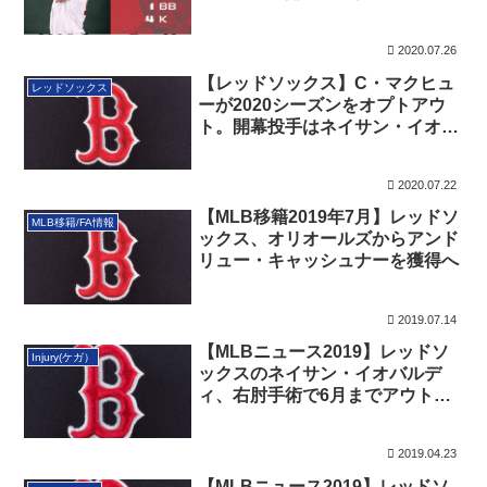
2020.07.26
【レッドソックス】C・マクヒュ
レッドソックス
ーが2020シーズンをオプトアウ
ト。開幕投手はネイサン・イオバ
ルディに
2020.07.22
【MLB移籍2019年7月】レッドソ
MLB移籍/FA情報
ックス、オリオールズからアンド
リュー・キャッシュナーを獲得へ
2019.07.14
【MLBニュース2019】レッドソ
Injury(ケガ）
ックスのネイサン・イオバルデ
ィ、右肘手術で6月までアウト！
不幸中の幸いで診断は「ネズミ」
2019.04.23
【MLBニュース2019】レッドソ