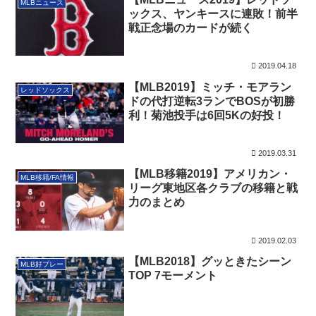
MLBニュース
ックス、ヤンキースに連敗！前半
戦正念場のカードが続く
2019.04.18
【MLB2019】ミッチ・モアラン
レッドソックス
ドの代打逆転3ランでBOSが初勝
利！菊池投手は6回5Kの好投！
2019.03.31
【MLB移籍2019】アメリカン・
MLB移籍/FA情報
リーグ東地区各クラブの移籍と戦
力のまとめ
2019.02.03
【MLB2018】グッときたシーン
MLB好プレー
TOP 7モーメント