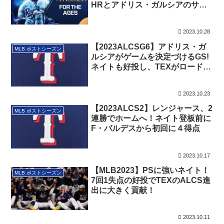
HRとアドリス・ガルシアのサヨ
ナラHRで初戦に勝利！
2023.10.28
【2023ALCSG6】アドリス・ガ
MLB ポストシーズン
ルシアがゲームを決定づけるGS!
ネイトも好投し、TEXがロードで
また勝利！
2023.10.23
【2023ALCS2】レンジャース、2
MLB ポストシーズン
連勝でホームへ！ネイト登板前に
F・バルデスから初回に４得点
2023.10.17
【MLB2023】PSに強いネイト！
MLB ポストシーズン
7回1失点の好投でTEXのALCS進
出に大きく貢献！
2023.10.11