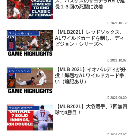
ス、バスケスのサヨナラHRで延
長１３回の死闘に決着
2021.10.12
【MLB2021】レッドソックス、
スペシャル・イベント
ALワイルドカードを制し、ディ
ビジョン・シリーズへ
2021.10.07
【MLB 2021】イオバルディが好
レッドソックス
投！熾烈なALワイルドカード争
い（追記あり）
2021.09.30
【MLB2021】大谷選手、7回無四
大谷翔平選手のコーナー
球で4勝目！
2021.07.07