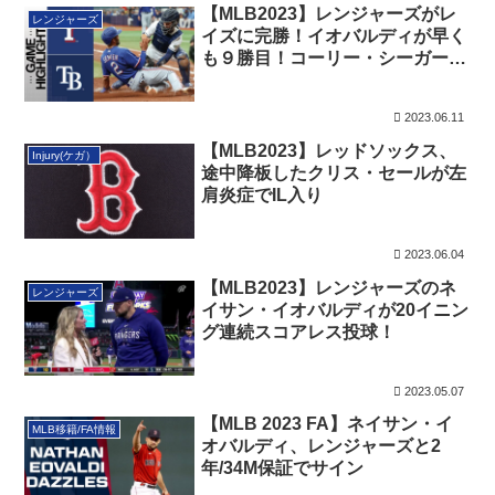
【MLB2023】レンジャーズがレ
レンジャーズ
イズに完勝！イオバルディが早く
も９勝目！コーリー・シーガーは
5-5！
2023.06.11
【MLB2023】レッドソックス、
Injury(ケガ）
途中降板したクリス・セールが左
肩炎症でIL入り
2023.06.04
【MLB2023】レンジャーズのネ
レンジャーズ
イサン・イオバルディが20イニン
グ連続スコアレス投球！
2023.05.07
【MLB 2023 FA】ネイサン・イ
MLB移籍/FA情報
オバルディ、レンジャーズと2
年/34M保証でサイン