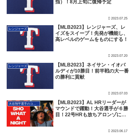
指）！8月上旬に復帰予定
2023.07.25
【MLB2023】レンジャーズ、レ
レンジャーズ
イズをスイープ！先発が機能し、
高レベルのゲームをものにする！
2023.07.20
【MLB2023】ネイサン・イオバ
レンジャーズ
ルディが10勝目！前半戦の大一番
の勝利に貢献
2023.07.03
【MLB2023】AL HRリーダーが
大谷翔平選手のコーナー
マウンドで躍動！大谷選手が６勝
目！22号HRも放ちアロンゾにも
並ぶ！
2023.06.17