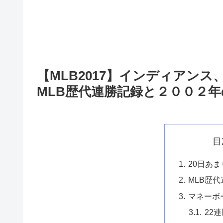
【MLB2017】インディアン
MLB歴代連勝記録と２００２
目
20日あ
MLB歴
マネーボ
22