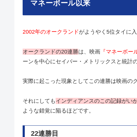
マネーボール以来
2002年のオークランド
がようやく5位タイに入
オークランドの20連勝
は、映画
『マネーボー
ーンを中心にセイバー・メトリックスと統計
実際に起こった現象としてこの連勝は映画の
それにしても
インディアンスのこの記録がい
ような錯覚に陥るほどです。
22連勝目