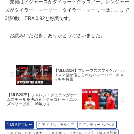
先発はドジャースがタイラー・グラスノー、レンジャー
ズがタイラー・マーリー。タイラー・マーリーはここまで
3勝0敗、ERA 0.92と好調です。
お読みいただき、ありがとうございました。
【MLB2024】ブレーブスのマイケル・ハ
リス２世が信じられないスーパー・キャ
ッチを披露
【MLB2025】ジャレン・デュランがホー
ムスチールを決める！ジャコビー・エル
ズベリー以来、16年ぶり
MLB好プレー
アドリス・ガルシア
アンディー・パヘス
カイル・ヒガシオカ
ネイサン・イオバルディ
佐々木朗希