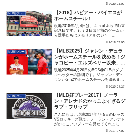
り...
2020.04.07
【2018】ハビアー・バイエスが
MLB好プレー
ホームスチール！
現地2018年7月4日は、４th of Julyで独立
記念日です。もう２日ほど前のゲームか
ら選手たちはメモリアルのジャー...
2018.07.05
【MLB2025】ジャレン・デュラ
MLB好プレー
ンがホームスチールを決める！ジ
ャコビー・エルズベリー以来、16
年ぶり
現地2025年4月26日のBOS@CLEのダブ
ルヘッダーの詳細です。ジャレン・デュ
ランがGm2でホームスチールを決めまし
た！ジャコビー・エルズベリー以来、16
2025.04.27
年ぶりの成功です。
【MLB好プレー2017】ノーラ
MLB好プレー
ン・アレナドのかっこよすぎるグ
ラブ・フリップ
こんにちは。現地2017年7月5日のレッズ
VSロッキーズ戦で、ノーラン・アレナド
がかっこいいプレーを見せてくれまし
た。山...
2017.07.07