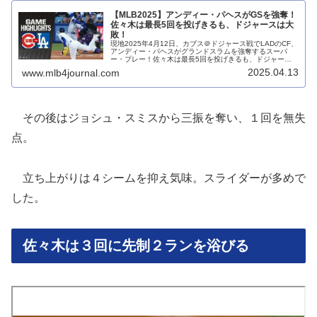
【MLB2025】アンディー・パヘスがGSを強奪！
佐々木は最長5回を投げきるも、ドジャースは大
敗！
現地2025年4月12日、カブス＠ドジャース戦でLADのCF、
アンディー・パヘスがグランドスラムを強奪するスーパ
ー・プレー！佐々木は最長5回を投げきるも、ドジャース
は大敗しました。
2025.04.13
www.mlb4journal.com
その後はジョシュ・スミスから三振を奪い、１回を無失
点。
立ち上がりは４シームを抑え気味。スライダーが多めで
した。
佐々木は３回に先制２ランを浴びる