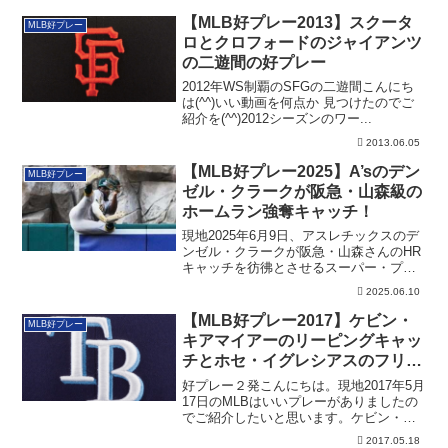
【MLB好プレー2013】スクータ
MLB好プレー
ロとクロフォードのジャイアンツ
の二遊間の好プレー
2012年WS制覇のSFGの二遊間こんにち
は(^^)いい動画を何点か 見つけたのでご
紹介を(^^)2012シーズンのワー...
2013.06.05
【MLB好プレー2025】A’sのデン
MLB好プレー
ゼル・クラークが阪急・山森級の
ホームラン強奪キャッチ！
現地2025年6月9日、アスレチックスのデ
ンゼル・クラークが阪急・山森さんのHR
キャッチを彷彿とさせるスーパー・プレ
ーを見せました！
2025.06.10
【MLB好プレー2017】ケビン・
MLB好プレー
キアマイアーのリーピングキャッ
チとホセ・イグレシアスのフリッ
プ
好プレー２発こんにちは。現地2017年5月
17日のMLBはいいプレーがありましたの
でご紹介したいと思います。ケビン・キ
ア...
2017.05.18