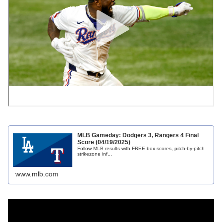
MLB Gameday: Dodgers 3, Rangers 4 Final
Score (04/19/2025)
Follow MLB results with FREE box scores, pitch-by-pitch
strikezone inf...
www.mlb.com