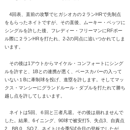
4回表、直前の攻撃でヒガシオカの２ランHRで先制点
をもらったネイトですが、その直後、ムーキー・ベッツに
シングルを許した後、フレディー・フリーマンにRFポー
ル際に２ランHRを打たれ、2-2の同点に追いつかれてしま
います。
その後は1アウトからマイケル・コンフォートにシング
ルを許すと、1Bとの連携が悪く、ベースカバーの入って
いない１Bに牽制球を投げ、進塁を許します。そしてマッ
クス・マンシーにグランドルール・ダブルを打たれて勝ち
越し点を許してしまいます。
ネイトは5回、６回と三者凡退。その後は崩れませんで
した。結果、6イニング、90球で被安打5、失点3、自責点
2、BB 0、SO 7。ネイトは今季5試合目の登板でしたが、