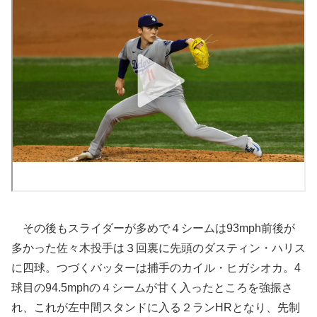
その後もスライダーが多めで４シームは93mph前後が
多かった佐々木投手は３回裏に先頭のダスティン・ハリス
に四球。つづくバッターは捕手のカイル・ヒガシオカ。4
球目の94.5mphの４シームが甘く入ったところを強振さ
れ、これが左中間スタンドに入る２ランHRとなり、先制