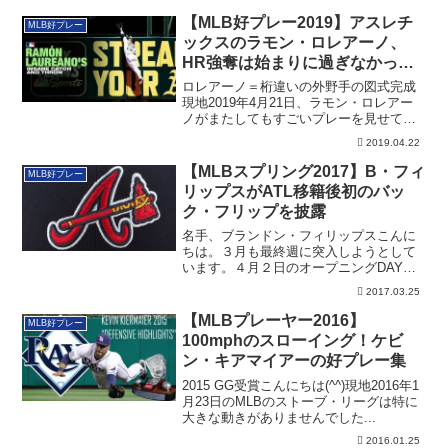
【MLB好プレー2019】アスレチ
MLB好プレー
ックスのラモン・ロレアーノ、
HR強奪は始まりに過ぎなかっ
た！
ロレアーノ＝桁違いの外野手の図式完成
現地2019年4月21日、ラモン・ロレアー
ノがまたしてもすごいプレーを見せてく
れまし...
2019.04.22
【MLBスプリング2017】B・フィ
MLB好プレー
リップスがATL移籍後初のバッ
ク・フリップを披露
名手、ブランドン・フィリップスこんに
ちは。３月も最終週に突入しようとして
います。４月２日のオープニングDAYま
で約１週間...
2017.03.25
【MLBプレーヤー2016】
MLB好プレー
100mphのスローイング！ケビ
ン・キアマイアーの好プレー集
2015 GG受賞こんにちは(^^)現地2016年1
月23日のMLBのストーブ・リーグは特に
大きな動きがありませんでした...
2016.01.25