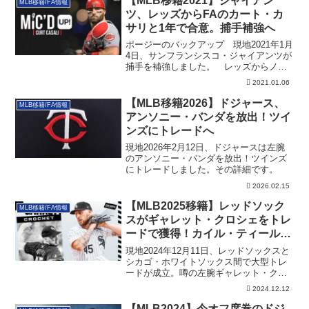
【MLB移籍2021】ジャイアン
MLB移籍/FA情報
ツ、レッズからFAのカート・カ
サリと1年で合意。捕手補強へ
ポージーのバックアップ 現地2021年1月
4日、サンフランシスコ・ジャイアンツが
捕手を補強しました。 レッズからノン
テン...
2021.01.06
【MLB移籍2026】ドジャース、
MLB移籍/FA情報
アンソニー・バンダを放出！ツイ
ンズにトレードへ
現地2026年2月12日、ドジャースは左腕
のアンソニー・バンダを放出！ツインズ
にトレードしました。その詳細です。
2026.02.15
【MLB2025移籍】レッドソック
MLB移籍/FA情報
スがギャレット・クロシェをトレ
ードで獲得！カイル・ティールら
4選手がCWSへ
現地2024年12月11日、レッドソックスと
シカゴ・ホワイトソックス間で大型トレ
ードが成立。噂の左腕ギャレット・クロ
シェを獲得しました。そのトレード詳細
2024.12.12
です。
【MLB2024】今オフ席巻のドジ