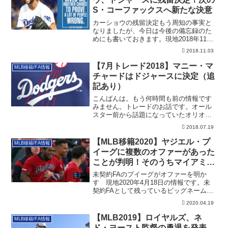
S・コーファックスへ新たな決意
カーショウの残留決定もう周知の事実と
なりましたが、今日は今後の備忘録のた
めにも書いておきます。現地2018年11月
2日、...
2018.11.03
【7月トレード2018】マニー・マ
MLB移籍/FA情報
チャードはドジャースに決定（追
記あり）
こんばんは。もう何時間も前の情報です
みません。トレードのお話です。オール
スター前から話題になっていたオリオー
ルズのマニー...
2018.07.19
【MLB移籍2020】ヤジエル・プ
MLB移籍/FA情報
イーグに複数のオファーがあった
ことが判明！そのうちマイアミを
断った理由が秀逸
未契約FAのプイーグがオファーを明か
す 現地2020年4月18日の情報です。未
契約FAとして残っているビッグネームと
して...
2020.04.19
【MLB2019】ロイヤルズ、ネ
MLB移籍/FA情報
ド・ヨースト監督の勇退を発表。