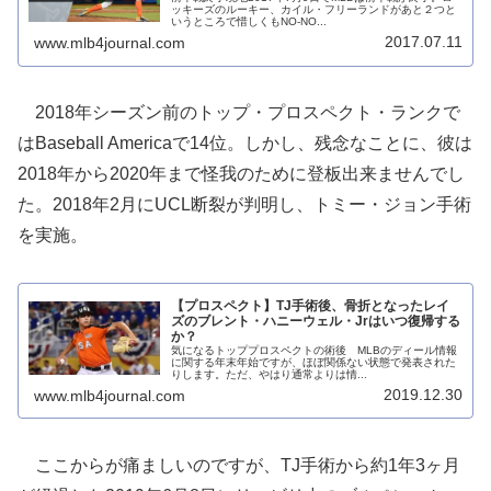
ッキーズのルーキー、カイル・フリーランドがあと２つと
いうところで惜しくもNO-NO...
2017.07.11
www.mlb4journal.com
2018年シーズン前のトップ・プロスペクト・ランクで
はBaseball Americaで14位。しかし、残念なことに、彼は
2018年から2020年まで怪我のために登板出来ませんでし
た。2018年2月にUCL断裂が判明し、トミー・ジョン手術
を実施。
【プロスペクト】TJ手術後、骨折となったレイ
ズのブレント・ハニーウェル・Jrはいつ復帰する
か？
気になるトッププロスペクトの術後 MLBのディール情報
に関する年末年始ですが、ほぼ関係ない状態で発表された
りします。ただ、やはり通常よりは情...
2019.12.30
www.mlb4journal.com
ここからが痛ましいのですが、TJ手術から約1年3ヶ月