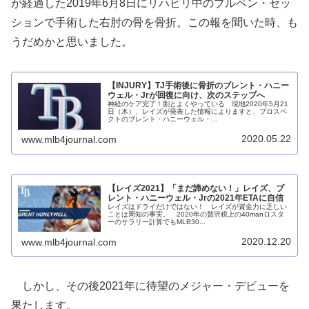
が経過した2019年6月8日にリハビリ中のブルペン・セッ
ションで手術した右肘の骨を骨折。この報を聞いた時、も
うだめかと思いました。
【INJURY】TJ手術後に骨折のブレント・ハニー
ウェル・Jrが回復に向け、次のステップへ
神経のケア完了！割とよくやっている 現地2020年5月21
日（木）、レイズが発表した情報によりますと、プロスペ
クトのブレント・ハニーウェル・...
2020.05.22
www.mlb4journal.com
【レイズ2021】「まだ諦めない！」レイズ、ブ
レント・ハニーウェル・Jrの2021年ETAに自信
レイズはドライだけではない！ レイズが資金力に乏しい
ことは周知の事実。 2020年の贅沢税上の40manロスタ
ーのサラリー計算でもMLB30...
2020.12.20
www.mlb4journal.com
しかし、その後2021年に待望のメジャー・デビューを
果たします。