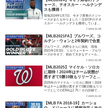
MLB移籍/FA情報
ャース、テオスカー・ヘルナンデ
スも獲得！
現地2024年1月7日、今オフ席巻のドジャ
ースがまたもやりました！注目OFのテオ
スカー・ヘルナンデスも獲得していま
す！その詳細です。
2024.01.08
【MLB2021FA】ブルワーズ、コ
MLB移籍/FA情報
ルテン・ウォンと2年契約で合意
ブルワーズ、内野をさらに強化 現地
2021年2月3日、ミルウォーキー・ブルワ
ーズが今オフ、初めて大きなディールを
決めまし...
2021.02.05
【MLB2025】マイケル・ソロカ
MLB移籍/FA情報
に期待！2024年はチーム状態が
悪すぎて0勝10敗もリリーフとし
てのERAは2.75
2025年のマイケル・ソロカに期待！2024
年はチーム状態が悪すぎて0勝10敗もリリ
ーフとしてのERAは2.75！その詳細で
す。
2025.01.02
【MLB FA 2018-19】カーショ
MLB移籍/FA情報
ウ、ドジャースに残留決定！次の