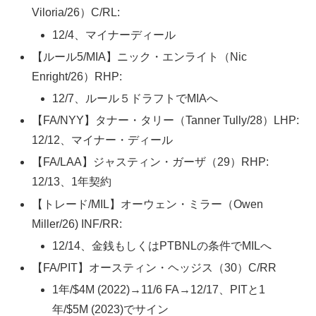
Viloria/26）C/RL:
12/4、マイナーディール
【ルール5/MIA】ニック・エンライト（Nic
Enright/26）RHP:
12/7、ルール５ドラフトでMIAへ
【FA/NYY】タナー・タリー（Tanner Tully/28）LHP:
12/12、マイナー・ディール
【FA/LAA】ジャスティン・ガーザ（29）RHP:
12/13、1年契約
【トレード/MIL】オーウェン・ミラー（Owen
Miller/26) INF/RR:
12/14、金銭もしくはPTBNLの条件でMILへ
【FA/PIT】オースティン・ヘッジス（30）C/RR
1年/$4M (2022)→11/6 FA→12/17、PITと1
年/$5M (2023)でサイン