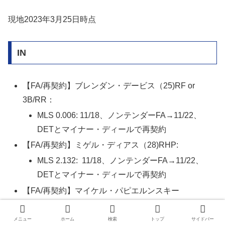
現地2023年3月25日時点
IN
【FA/再契約】ブレンダン・デービス（25)RF or
3B/RR：
MLS 0.006: 11/18、ノンテンダーFA→11/22、
DETとマイナー・ディールで再契約
【FA/再契約】ミゲル・ディアス（28)RHP:
MLS 2.132: 11/18、ノンテンダーFA→11/22、
DETとマイナー・ディールで再契約
【FA/再契約】マイケル・パピエルンスキー
（Michael Papierski/26)C/R&Both：
MLS 0.065: 11/18、ノンテンダーFA→11/23、マ
メニュー
ホーム
検索
トップ
サイドバー