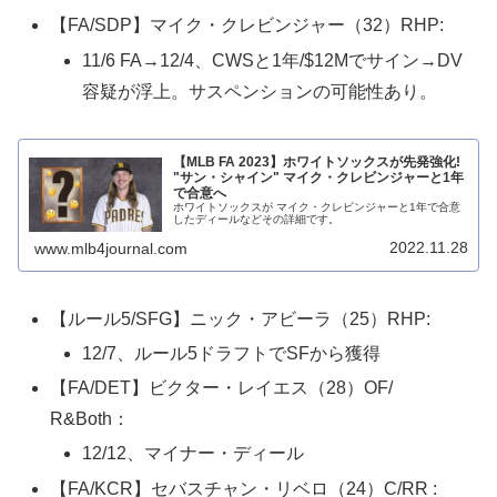
【FA/SDP】マイク・クレビンジャー（32）RHP:
11/6 FA→12/4、CWSと1年/$12Mでサイン→DV
容疑が浮上。サスペンションの可能性あり。
【MLB FA 2023】ホワイトソックスが先発強化!
"サン・シャイン" マイク・クレビンジャーと1年
で合意へ
ホワイトソックスが マイク・クレビンジャーと1年で合意
したディールなどその詳細です。
2022.11.28
www.mlb4journal.com
【ルール5/SFG】ニック・アビーラ（25）RHP:
12/7、ルール5ドラフトでSFから獲得
【FA/DET】ビクター・レイエス（28）OF/
R&Both：
12/12、マイナー・ディール
【FA/KCR】セバスチャン・リベロ（24）C/RR :