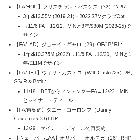
【FA/HOU】クリスチャン・バスケス（32）C/RR
3年/$13.55M (2019-21)＋2022 $7MクラブOpt
→11/6 FA→12/12、MINと3年/$30M (2023-25)で
サイン
【FA/LAD】ジョーイ・ギャロ（29）OF/1B/ RL:
1年/$10.275M (2022)→11/6 FA→12/20、MINと1
年/$11Mでサイン
【FA/DET】ウィリ・カストロ（Willi Castro/25）2B,
SS/ R & Both :
11/18、DETからノンテンダーFA→12/23、MIN
とマイナー・ディール
【FA/再契約】ダニー・コーロンブ（Danny
Coulombe/ 33) LHP :
12/29、マイナー・ディールで再契約
【ウェーバー/LAA】オリバー・オルテガ（26）RHP: