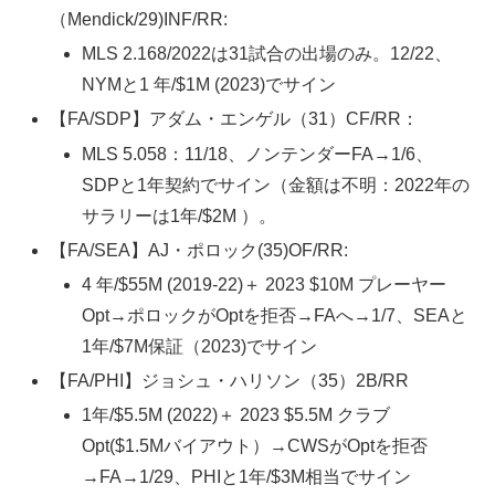
（Mendick/29)INF/RR:
MLS 2.168/2022は31試合の出場のみ。12/22、
NYMと1 年/$1M (2023)でサイン
【FA/SDP】アダム・エンゲル（31）CF/RR：
MLS 5.058：11/18、ノンテンダーFA→1/6、
SDPと1年契約でサイン（金額は不明：2022年の
サラリーは1年/$2M ）。
【FA/SEA】AJ・ポロック(35)OF/RR:
4 年/$55M (2019-22)＋ 2023 $10M プレーヤー
Opt→ポロックがOptを拒否→FAへ→1/7、SEAと
1年/$7M保証（2023)でサイン
【FA/PHI】ジョシュ・ハリソン（35）2B/RR
1年/$5.5M (2022)＋ 2023 $5.5M クラブ
Opt($1.5Mバイアウト）→CWSがOptを拒否
→FA→1/29、PHIと1年/$3M相当でサイン