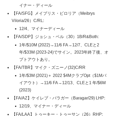
イナー・ディール
【FA/SFG】メイブリス・ビロリア（Meibrys
Viloria/26）C/RL:
12/4、マイナーディール
【FA/SDP】ジョシュ・ベル（30）1B/R&Both:
1年/$10M (2022)→11/6 FA→12/7、CLEと2
年/$33M (2023-24)でサイン。2023年終了後、オ
プトアウトあり。
【FA/TBR】マイク・ズニーノ(32)C/RR
1年/$3M (2021)＋ 2022 $4MクラブOpt（$1Mバ
イアウト）→11/6 FA→12/13、CLEと1 年/$6M
(2023)
【FA/AZ】ケイレブ・バラガー（Baragar/29) LHP:
12/19、マイナー・ディール
【FA/LAA】トゥーキー・トゥーサン（26）RHP: