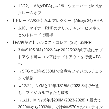
12/22、LAAがDFAに→1/6、ウェーバーでMINが
クレームオフ
【トレード/WSH】A.J. アレクシー（Alexy/ 24) RHP:
1/10、マイナーRHPのクリスチャン・ヒメネス
とのトレードで獲得
【FA/再契約】カルロス・コレア（28）SS/RR
3 年/$105.3M (2022-24): 2022/2023終了後にオプ
トアウト可→コレアはオプトアウトを行使→FA
へ
→SFGと13年/$350M で合意もフィジカルチェッ
クで破談
→12/22、NYMと12年/$315M (2023-34)で合意
も、フィジカルでまたも破談
→1/11、MINと6年/$200M (2023-2028) + 最大で
2029年から2032年まで計4年/$70Mのべスティン