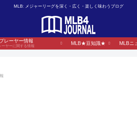
MLB: メジャーリーグを深く・広く・楽しく味わうブログ
B プレーヤー情報
MLB★豆知識★
MLBニ
プレーヤーに関する情報
情報