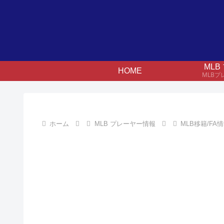
ML
HOME
MLB
ホーム
MLB プレーヤー情報
MLB移籍/FA