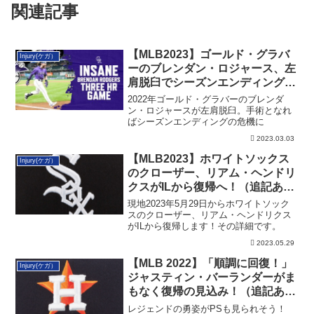
関連記事
【MLB2023】ゴールド・グラバ
Injury(ケガ）
ーのブレンダン・ロジャース、左
肩脱臼でシーズンエンディングの
危機
2022年ゴールド・グラバーのブレンダ
ン・ロジャースが左肩脱臼。手術となれ
ばシーズンエンディングの危機に
2023.03.03
【MLB2023】ホワイトソックス
Injury(ケガ）
のクローザー、リアム・ヘンドリ
クスがILから復帰へ！（追記あ
り）
現地2023年5月29日からホワイトソック
スのクローザー、リアム・ヘンドリクス
がILから復帰します！その詳細です。
2023.05.29
【MLB 2022】「順調に回復！」
Injury(ケガ）
ジャスティン・バーランダーがま
もなく復帰の見込み！（追記あ
り）
レジェンドの勇姿がPSも見られそう！