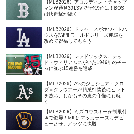
【MLB2026】アロルディス・チャップ
マンが通算391SVで歴代9位に！BOS
は快進撃が続く！
【MLB2026】ドジャースがホワイトハ
ウスを訪問! ワールドシリーズ連覇を
改めて祝福してもらう
【MLB2026】レッドソックス、テッ
ド・ウィリアムスがいた1946年のチー
ムに並ぶ15連勝を達成！
【MLB2026】A’sのジョシュア・クロ
ダ＝グラウアーが精巣打撲後にヒット
を放ち、しかもその裏の守備にも就
く！
【MLB2026】ミズロウスキーが制限付
きで復帰！MILはマッカラーズもデビ
ューさせ、メッツに快勝