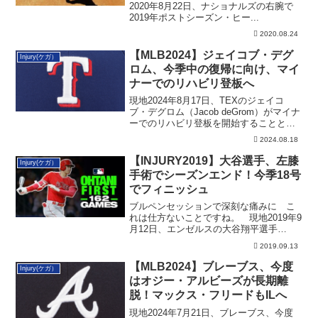
2020年8月22日、ナショナルズの右腕で
2019年ポストシーズン・ヒー...
2020.08.24
【MLB2024】ジェイコブ・デグ
Injury(ケガ）
ロム、今季中の復帰に向け、マイ
ナーでのリハビリ登板へ
現地2024年8月17日、TEXのジェイコ
ブ・デグロム（Jacob deGrom）がマイナ
ーでのリハビリ登板を開始することとな
りました。その詳細です。
2024.08.18
【INJURY2019】大谷選手、左膝
Injury(ケガ）
手術でシーズンエンド！今季18号
でフィニッシュ
ブルペンセッションで深刻な痛みに こ
れは仕方ないことですね。 現地2019年9
月12日、エンゼルスの大谷翔平選手
（Sho...
2019.09.13
【MLB2024】ブレーブス、今度
Injury(ケガ）
はオジー・アルビーズが長期離
脱！マックス・フリードもILへ
現地2024年7月21日、ブレーブス、今度