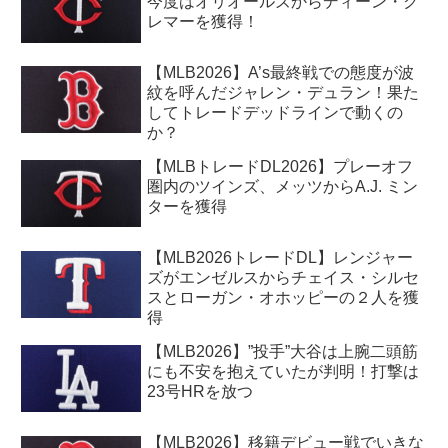
今度はオリオールズからディーン・ク
レマーを獲得！
【MLB2026】A’s最終戦での態度が波
紋を呼んだジャレン・デュラン！果た
してトレードデッドラインで動くの
か？
【MLBトレードDL2026】プレーオフ
圏内のツインズ、メッツからA.J. ミン
ターを獲得
【MLB2026トレードDL】レンジャー
ズがエンゼルスからチェイス・シルセ
スとローガン・オホッピーの２人を獲
得
【MLB2026】”投手”大谷は上腕二頭筋
にも不安を抱えていたが判明！打撃は
23号HRを放つ
【MLB2026】移籍デビュー戦でいきな