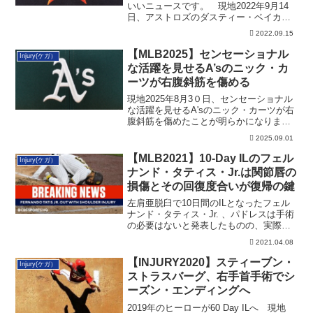
いいニュースです。 現地2022年9月14
日、アストロズのダスティー・ベイカー
監督...
2022.09.15
【MLB2025】センセーショナル
Injury(ケガ）
な活躍を見せるA’sのニック・カ
ーツが右腹斜筋を傷める
現地2025年8月3０日、センセーショナル
な活躍を見せるA'sのニック・カーツが右
腹斜筋を傷めたことが明らかになりまし
た。その詳細です。
2025.09.01
【MLB2021】10-Day ILのフェル
Injury(ケガ）
ナンド・タティス・Jr.は関節唇の
損傷とその回復度合いが復帰の鍵
左肩亜脱臼で10日間のILとなったフェル
ナンド・タティス・Jr. 、パドレスは手術
の必要はないと発表したものの、実際は
どうなのか？
2021.04.08
【INJURY2020】スティーブン・
Injury(ケガ）
ストラスバーグ、右手首手術でシ
ーズン・エンディングへ
2019年のヒーローが60 Day ILへ 現地