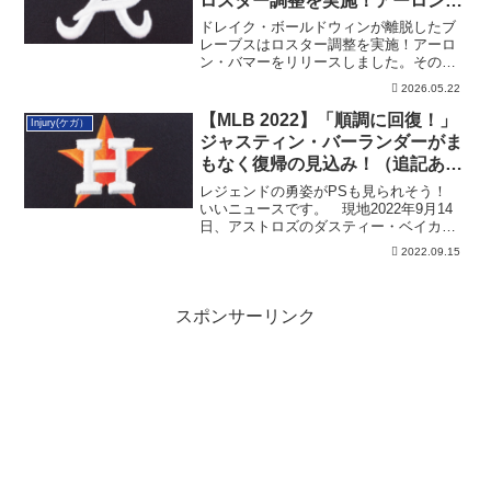
ロスター調整を実施！アーロン・
バマーをリリースへ
ドレイク・ボールドウィンが離脱したブ
レーブスはロスター調整を実施！アーロ
ン・バマーをリリースしました。その詳
細です。
2026.05.22
【MLB 2022】「順調に回復！」
Injury(ケガ）
ジャスティン・バーランダーがま
もなく復帰の見込み！（追記あ
り）
レジェンドの勇姿がPSも見られそう！
いいニュースです。 現地2022年9月14
日、アストロズのダスティー・ベイカー
監督...
2022.09.15
スポンサーリンク