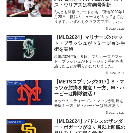
ス・ウリアスは有鉤骨骨折
2人とも開幕はアウトかも 現地2020年1
月28日、怪我のニュースが入ってきてお
ります。いずれもクラブ内で注目したい
選手...
2020.01.29
【MLB2024】マリナーズのマッ
Injury(ケガ）
ト・ブラッシュがトミージョン手
術を実施
現地2024年5月８日、マリナーズのマッ
ト・ブラッシュがトミージョン手術を実
施したことが明らかになりました。
2024.05.11
【METSスプリング2017】S・マ
Injury(ケガ）
ッツが肘痛を発症！一方、M・ハ
ービーは剛球復活！
メッツのスティーブン・マッツが肘痛を
発症！一方、M・ハービーは剛球復活！
2017.03.27
【MLB2024】パドレスのザンダ
Injury(ケガ）
ー・ボガーツが２ヶ月以上離脱の