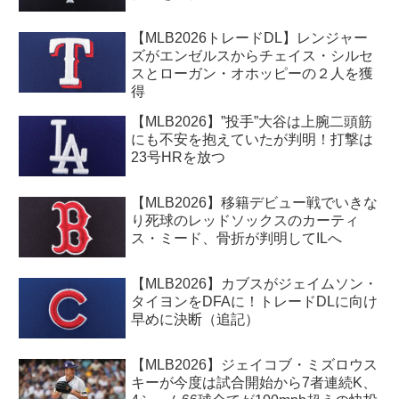
【MLB2026トレードDL】レンジャー
ズがエンゼルスからチェイス・シルセ
スとローガン・オホッピーの２人を獲
得
【MLB2026】”投手”大谷は上腕二頭筋
にも不安を抱えていたが判明！打撃は
23号HRを放つ
【MLB2026】移籍デビュー戦でいきな
り死球のレッドソックスのカーティ
ス・ミード、骨折が判明してILへ
【MLB2026】カブスがジェイムソン・
タイヨンをDFAに！トレードDLに向け
早めに決断（追記）
【MLB2026】ジェイコブ・ミズロウス
キーが今度は試合開始から7者連続K、