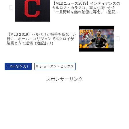
【MLBニュース2019】インディアンスの
カルロス・カラスコ、重大な病いか？
「一旦野球を離れ治療に専念」（追記あ
り）
【MLB２019】セルベリが捕手を断念した
日に、ホーム・コリジョンでルクロイが
脳震とうで退場（追記あり）
Injury(ケガ）
ジョーダン・ヒックス
スポンサーリンク