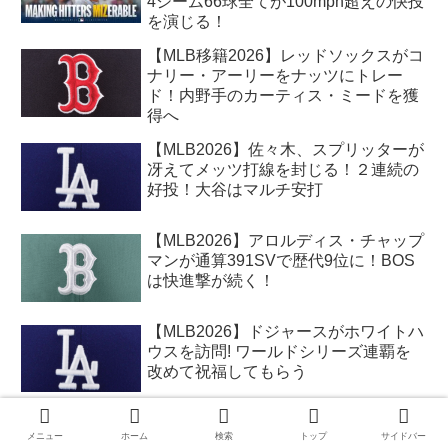
4シーム66球全てが100mph超えの快投
を演じる！
【MLB移籍2026】レッドソックスがコ
ナリー・アーリーをナッツにトレー
ド！内野手のカーティス・ミードを獲
得へ
【MLB2026】佐々木、スプリッターが
冴えてメッツ打線を封じる！２連続の
好投！大谷はマルチ安打
【MLB2026】アロルディス・チャップ
マンが通算391SVで歴代9位に！BOS
は快進撃が続く！
【MLB2026】ドジャースがホワイトハ
ウスを訪問! ワールドシリーズ連覇を
改めて祝福してもらう
【MLB2026】レッドソックス、テッ
メニュー
ホーム
検索
トップ
サイドバー
ド・ウィリアムスがいた1946年のチー