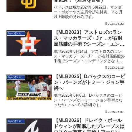
見込み！（左肩を骨折）
パドレスは現地2024年5月22日、ザンダ
ー・ボガーツの左肩骨折を発表。２ヶ月
以上離脱の見込みです。
2024.05.23
【MLB2023】アストロズのラン
Injury(ケガ）
ス・マッカラーズ・Jｒ．が右肘
屈筋腱の手術でシーズン・エンデ
ィングへ
現地2023年6月14日、アストロズのラン
ス・マッカラーズ・Jｒ．が右肘屈筋腱の
手術でシーズン・エンディングとなりま
した。その詳細です。
2023.06.15
【MLB2025】Dバックスのコービ
Injury(ケガ）
ン・バーンズがトミー・ジョン手
術へ
現地2025年6月6日、Dバックスのコービ
ン・バーンズがトミー・ジョン手術とな
った件についての詳細です。
2025.06.07
【MLB2026】ドレイク・ボール
Injury(ケガ）
ドウィンが離脱したブレーブスは