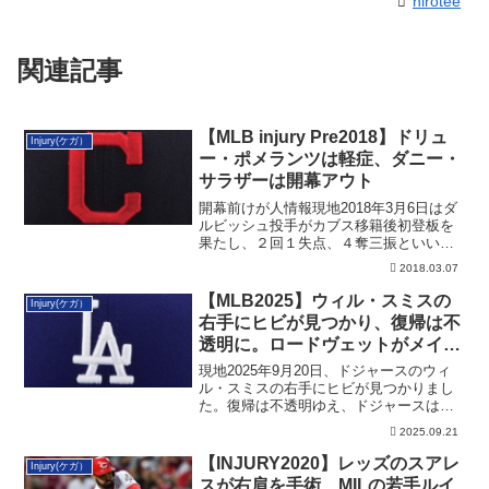
hirotee
関連記事
【MLB injury Pre2018】ドリュ
Injury(ケガ）
ー・ポメランツは軽症、ダニー・
サラザーは開幕アウト
開幕前けが人情報現地2018年3月6日はダ
ルビッシュ投手がカブス移籍後初登板を
果たし、２回１失点、４奪三振といい滑
り出し...
2018.03.07
【MLB2025】ウィル・スミスの
Injury(ケガ）
右手にヒビが見つかり、復帰は不
透明に。ロードヴェットがメイン
を務める
現地2025年9月20日、ドジャースのウィ
ル・スミスの右手にヒビが見つかりまし
た。復帰は不透明ゆえ、ドジャースはベ
ン・ロードヴェットをメインに起用して
2025.09.21
いきます。
【INJURY2020】レッズのスアレ
Injury(ケガ）
スが右肩を手術、MILの若手ルイ