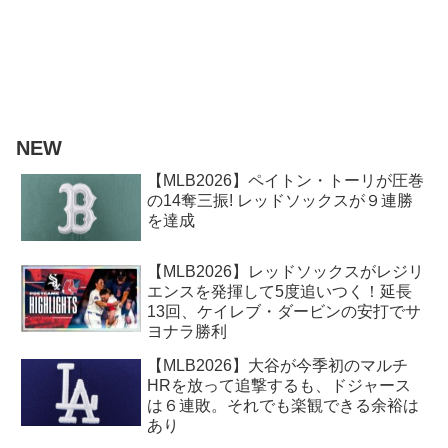
NEW
【MLB2026】ペイトン・トーリが圧巻
の14奪三振! レッドソックスが９連勝
を達成
【MLB2026】レッドソックスがレジリ
エンスを発揮して5度追いつく！延長
13回、ケイレブ・ダービンの安打でサ
ヨナラ勝利
【MLB2026】大谷が今季初のマルチ
HRを放って追撃するも、ドジャース
は６連敗。それでも楽観できる余裕は
あり