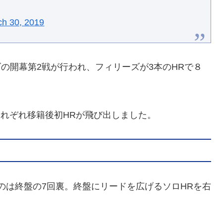
ch 30, 2019
ーズの開幕第2戦が行われ、フィリーズが3本のHRで８
にそれぞれ移籍後初HRが飛び出しました。
のは終盤の7回裏。終盤にリードを広げるソロHRを右