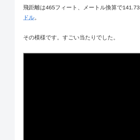
飛距離は465フィート、メートル換算で141.
ドル
。
その模様です。すごい当たりでした。