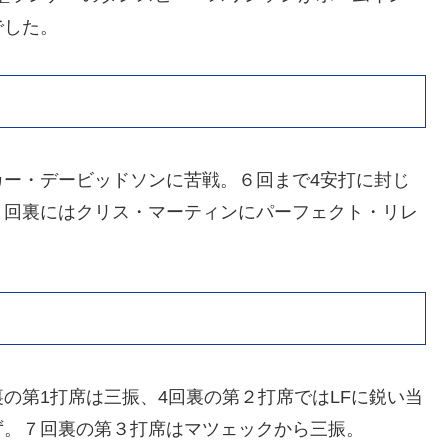
でした。
ー・デービッドソンに苦戦。６回まで4安打に封じ
８回裏にはクリス・マーティンにパーフェクト・リレ
。
第1打席は三振、4回裏の第２打席ではLFに鋭い当
ず。７回裏の第３打席はマツェックから三振。