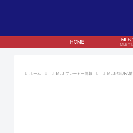
ML
HOME
MLB
ホーム
MLB プレーヤー情報
MLB移籍/FA