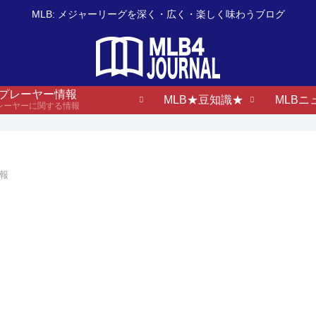
MLB: メジャーリーグを深く・広く・楽しく味わうブログ
B プレーヤー情報
MLB★豆知識★
MLBニ
プレーヤーに関する情報
情報