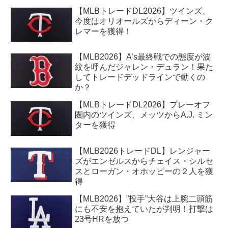
【MLBトレードDL2026】ツインズ、
今度はオリオールズからディーン・ク
レマーを獲得！
【MLB2026】A’s最終戦での態度が波
紋を呼んだジャレン・デュラン！果た
してトレードデッドラインで動くの
か？
【MLBトレードDL2026】プレーオフ
圏内のツインズ、メッツからA.J. ミン
ターを獲得
【MLB2026トレードDL】レンジャー
ズがエンゼルスからチェイス・シルセ
スとローガン・オホッピーの２人を獲
得
【MLB2026】”投手”大谷は上腕二頭筋
にも不安を抱えていたが判明！打撃は
23号HRを放つ