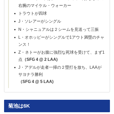
右腕のマイケル・ウォーカー
トラウトが四球
J・ソレアーがシングル
N・シャニュアルは２シームを見送って三振
L・オホッピーがシングルで1アウト満塁のチャ
ンス！
Z・ネトーがお腹に強烈な死球を受けて、まず1
点
（SFG 4 @ 2 LAA)
J・アデルが走者一掃の２塁打を放ち、LAAが
サヨナラ勝利
（SFG 4 @ 5 LAA)
菊池は6K