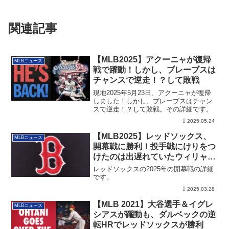
関連記事
【MLB2025】アクーニャが復帰
MLBニュース
戦で躍動！しかし、ブレーブスは
チャンスで逆走！？して敗戦
現地2025年5月23日、アクーニャが復帰
しました！しかし、ブレーブスはチャン
スで逆走！？して敗戦。その詳細です。
2025.05.24
【MLB2025】レッドソックス、
MLBニュース
開幕戦に勝利！投手戦にけりをつ
けたのは出遅れていたウィリャ
ー・アブレイユ
レッドソックスの2025年の開幕戦の詳細
です。
2025.03.28
【MLB 2021】大谷選手＆イグレ
MLBニュース
シアスが躍動も、ダルベックの逆
転HRでレッドソックスが勝利