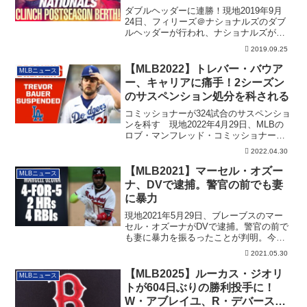
退！
ダブルヘッダーに連勝！現地2019年9月
24日、フィリーズ＠ナショナルズのダブ
ルヘッダーが行われ、ナショナルズが連
勝し、...
2019.09.25
【MLB2022】トレバー・バウア
MLBニュース
ー、キャリアに痛手！2シーズン
のサスペンション処分を科される
コミッショナーが324試合のサスペンショ
ンを科す 現地2022年4月29日、MLBの
ロブ・マンフレッド・コミッショナー
は...
2022.04.30
【MLB2021】マーセル・オズー
MLBニュース
ナ、DVで逮捕。警官の前でも妻
に暴力
現地2021年5月29日、ブレーブスのマー
セル・オズーナがDVで逮捕。警官の前で
も妻に暴力を振るったことが判明。今後
のオズーナの処分などについても記載。
2021.05.30
【MLB2025】ルーカス・ジオリ
MLBニュース
トが604日ぶりの勝利投手に！
W・アブレイユ、R・デバースも