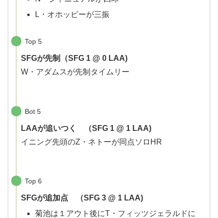
L・オホッピーが三振
Top 5
SFGが先制（SFG 1 @ 0 LAA)
W・アダムスが先制タイムリー
Bot 5
LAAが追いつく （SFG 1 @ 1 LAA)
イニング先頭のZ・ネトーが同点ソロHR
Top 6
SFGが追加点 （SFG 3 @ 1 LAA)
菊池は１アウト後にT・フィッツジェラルドに