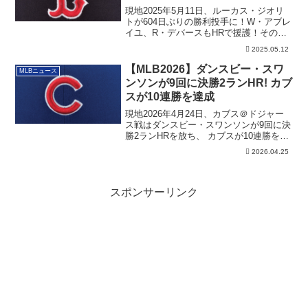
HRで援護！
現地2025年5月11日、ルーカス・ジオリ
トが604日ぶりの勝利投手に！W・アブレ
イユ、R・デバースもHRで援護！その詳
細です。
2025.05.12
【MLB2026】ダンスビー・スワ
MLBニュース
ンソンが9回に決勝2ランHR! カブ
スが10連勝を達成
現地2026年4月24日、カブス＠ドジャー
ス戦はダンスビー・スワンソンが9回に決
勝2ランHRを放ち、 カブスが10連勝を達
成しました。
2026.04.25
スポンサーリンク