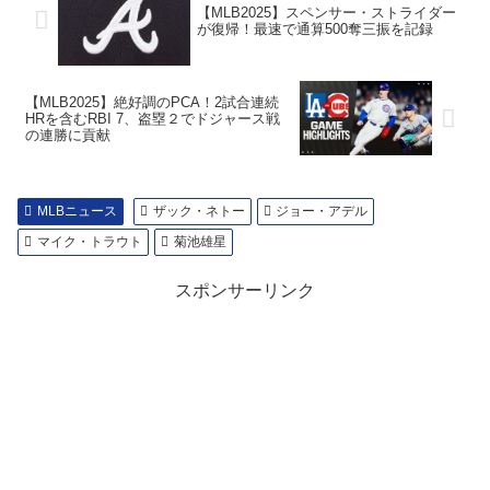
【MLB2025】スペンサー・ストライダー
が復帰！最速で通算500奪三振を記録
【MLB2025】絶好調のPCA！2試合連続
HRを含むRBI 7、盗塁２でドジャース戦
の連勝に貢献
MLBニュース
ザック・ネトー
ジョー・アデル
マイク・トラウト
菊池雄星
スポンサーリンク