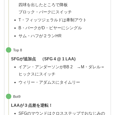
四球を出したところで降板
ブロック・バークにスイッチ
T・フィッツジェラルドは牽制アウト
B・バークがD・ビヤーにシングル
サム・ハフが２ランHR
Top 8
SFGが追加点 （SFG 4 @ 1 LAA)
イアン・アンダーソンがBB 2 →M・ダレル＝
ヒックスにスイッチ
ウィリー・アダムスにタイムリー
Bot9
LAAが３点差を逆転！
SFGのマウンドはクロスステップでおなじみの