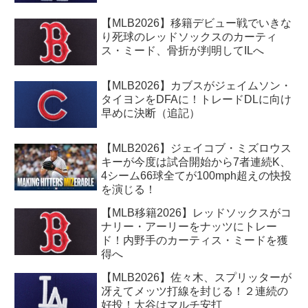
【MLB2026】移籍デビュー戦でいきな
り死球のレッドソックスのカーティ
ス・ミード、骨折が判明してILへ
【MLB2026】カブスがジェイムソン・
タイヨンをDFAに！トレードDLに向け
早めに決断（追記）
【MLB2026】ジェイコブ・ミズロウス
キーが今度は試合開始から7者連続K、
4シーム66球全てが100mph超えの快投
を演じる！
【MLB移籍2026】レッドソックスがコ
ナリー・アーリーをナッツにトレー
ド！内野手のカーティス・ミードを獲
得へ
【MLB2026】佐々木、スプリッターが
冴えてメッツ打線を封じる！２連続の
好投！大谷はマルチ安打