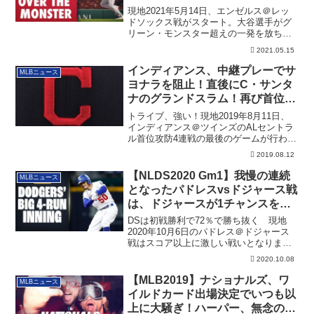
現地2021年5月14日、エンゼルス＠レッ
ドソックス戦がスタート。大谷選手がグ
リーン・モンスター超えの一発を放ち、
ホセ・イグレシアスも躍動しましたが、
2021.05.15
勝負を決めたのはレッドソックス、ボビ
ー・ダルベックの一発でした
インディアンス、中継プレーでサ
MLBニュース
ヨナラを阻止！直後にC・サンタ
ナのグランドスラム！再び首位へ
（MLB 2019）
トライブ、強い！現地2019年8月11日、
インディアンス＠ツインズのALセントラ
ル首位攻防4連戦の最後のゲームが行わ
れ、...
2019.08.12
【NLDS2020 Gm1】我慢の連続
MLBニュース
となったパドレスvsドジャース戦
は、ドジャースが1チャンスをも
のにして勝利！
DSは初戦勝利で72％で勝ち抜く 現地
2020年10月6日のパドレス＠ドジャース
戦はスコア以上に激しい戦いとなりまし
た。...
2020.10.08
【MLB2019】ナショナルズ、ワ
MLBニュース
イルドカード出場決定でいつも以
上に大騒ぎ！ハーパー、無念の敗