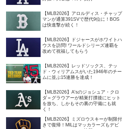
【MLB2026】アロルディス・チャップ
マンが通算391SVで歴代9位に！BOS
は快進撃が続く！
【MLB2026】ドジャースがホワイトハ
ウスを訪問! ワールドシリーズ連覇を
改めて祝福してもらう
【MLB2026】レッドソックス、テッ
ド・ウィリアムスがいた1946年のチー
ムに並ぶ15連勝を達成！
【MLB2026】A’sのジョシュア・クロ
ダ＝グラウアーが精巣打撲後にヒット
を放ち、しかもその裏の守備にも就
く！
【MLB2026】ミズロウスキーが制限付
きで復帰！MILはマッカラーズもデビ