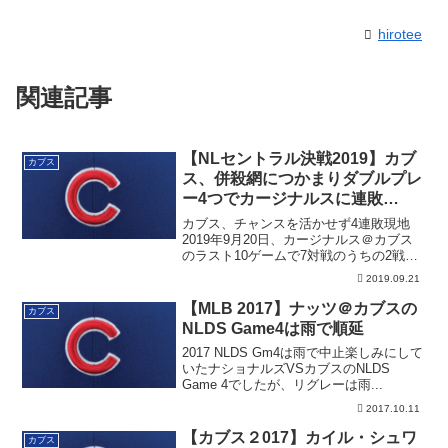
hirotee
関連記事
【NLセントラル決戦2019】カブ
カブス
ス、併殺網につかまりダブルプレ
ー4つでカージナルスに連敗
（2019年9月）
カブス、チャンスを活かせず4連敗現地
2019年9月20日、カージナルス＠カブス
のラスト10ゲームで7対戦のうちの2戦目
が...
2019.09.21
【MLB 2017】ナッツ＠カブスの
カブス
NLDS Game4は雨で順延
2017 NLDS Gm4は雨で中止楽しみにして
いたナショナルズVSカブスのNLDS
Game 4でしたが、リグレーは雨...
2017.10.11
【カブス２017】カイル・シュワ
カブス