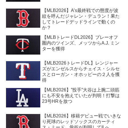
【MLB2026】A’s最終戦での態度が波
紋を呼んだジャレン・デュラン！果た
してトレードデッドラインで動くの
か？
【MLBトレードDL2026】プレーオフ
圏内のツインズ、メッツからA.J. ミン
ターを獲得
【MLB2026トレードDL】レンジャー
ズがエンゼルスからチェイス・シルセ
スとローガン・オホッピーの２人を獲
得
【MLB2026】”投手”大谷は上腕二頭筋
にも不安を抱えていたが判明！打撃は
23号HRを放つ
【MLB2026】移籍デビュー戦でいきな
り死球のレッドソックスのカーティ
ス・ミード、骨折が判明してILへ