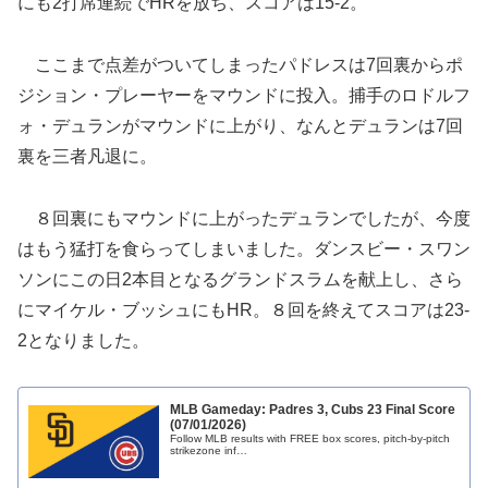
にも2打席連続でHRを放ち、スコアは15-2。
ここまで点差がついてしまったパドレスは7回裏からポ
ジション・プレーヤーをマウンドに投入。捕手のロドルフ
ォ・デュランがマウンドに上がり、なんとデュランは7回
裏を三者凡退に。
８回裏にもマウンドに上がったデュランでしたが、今度
はもう猛打を食らってしまいました。ダンスビー・スワン
ソンにこの日2本目となるグランドスラムを献上し、さら
にマイケル・ブッシュにもHR。８回を終えてスコアは23-
2となりました。
MLB Gameday: Padres 3, Cubs 23 Final Score
(07/01/2026)
Follow MLB results with FREE box scores, pitch-by-pitch
strikezone inf…