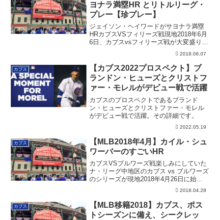
ヨナラ満塁HR とリトルリーグ・
プレー【珍プレー】
ジェイソン・ヘイワードがサヨナラ満塁
HRカブスVSフィリーズ戦現地2018年6月
6日、カブスvsフィリーズ戦が大変盛り
上...
2018.06.07
【カブス2022プロスペクト】ブ
カブス
ランドン・ヒューズとクリストフ
ァー・モレルがデビュー戦で活躍
カブスのプロスペクトであるブランド
ン・ヒューズとクリストファー・モレル
がデビュー戦で活躍。その詳細です。
2022.05.19
【MLB2018年4月】カイル・シュ
カブス
ワーバーのすごいHR
カブスVSブルワーズ戦楽しみにしていた
ナ・リーグ中地区のカブス vs ブルワーズ
のシリーズが現地2018年4月26日に始...
2018.04.28
【MLB移籍2018】カブス、ポス
カブス
トシーズンに備え、シークレッ