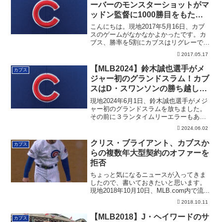
ーバーのモンスターショットがマ
ッドン監督に1000勝目をもたら
す
こんにちは。現地2017年5月16日、カブ
スのゲームがなかなかよかったです。カ
ブス、勝率を5割にカブスはリグレーで行
われ...
2017.05.17
【MLB2024】鈴木誠也選手がメ
カブス
ジャー初のグランドスラム！カブ
スはD・スワンソンの勝ち越し２
ランで勝利
現地2024年6月1日、鈴木誠也選手がメジ
ャー初のグランドスラムを放ちました。
その前に３ランタイムリーエラーもあっ
たのｄせうが・・・カブスはダンスビ
2024.06.02
ー・スワンソンの勝ち越し２ランで勝
利。
クリス・ブライアント、カブスか
カブス
らの複数年大型契約のオファーを
拒否
ちょっと気になるニュースが入ってきま
したので、書いておきたいと思います。
現地2018年10月10日、MLB.com内で流...
2018.10.11
【MLB2018】J・ヘイワードのサ
カブス