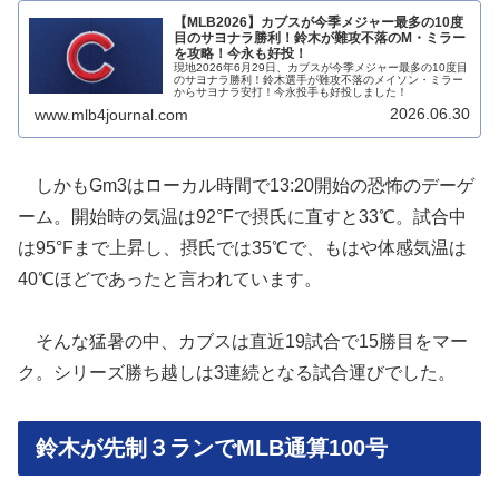
【MLB2026】カブスが今季メジャー最多の10度
目のサヨナラ勝利！鈴木が難攻不落のM・ミラー
を攻略！今永も好投！
現地2026年6月29日、カブスが今季メジャー最多の10度目
のサヨナラ勝利！鈴木選手が難攻不落のメイソン・ミラー
からサヨナラ安打！今永投手も好投しました！
2026.06.30
www.mlb4journal.com
しかもGm3はローカル時間で13:20開始の恐怖のデーゲ
ーム。開始時の気温は92°Fで摂氏に直すと33℃。試合中
は95°Fまで上昇し、摂氏では35℃で、もはや体感気温は
40℃ほどであったと言われています。
そんな猛暑の中、カブスは直近19試合で15勝目をマー
ク。シリーズ勝ち越しは3連続となる試合運びでした。
鈴木が先制３ランでMLB通算100号