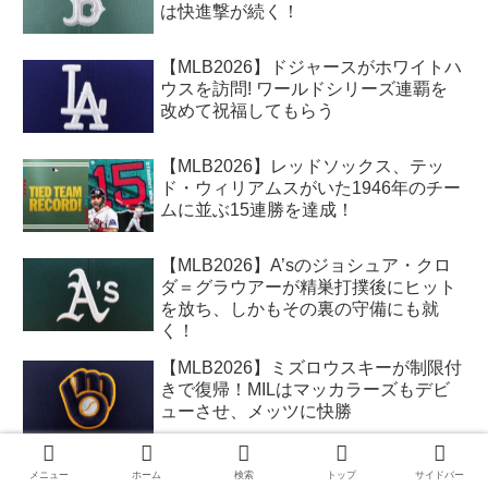
は快進撃が続く！
【MLB2026】ドジャースがホワイトハ
ウスを訪問! ワールドシリーズ連覇を
改めて祝福してもらう
【MLB2026】レッドソックス、テッ
ド・ウィリアムスがいた1946年のチー
ムに並ぶ15連勝を達成！
【MLB2026】A’sのジョシュア・クロ
ダ＝グラウアーが精巣打撲後にヒット
を放ち、しかもその裏の守備にも就
く！
【MLB2026】ミズロウスキーが制限付
きで復帰！MILはマッカラーズもデビ
ューさせ、メッツに快勝
【MLB2026】レッドソックス、シーソ
メニュー
ホーム
検索
トップ
サイドバー