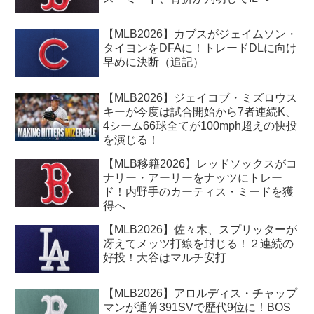
【MLB2026】カブスがジェイムソン・
タイヨンをDFAに！トレードDLに向け
早めに決断（追記）
【MLB2026】ジェイコブ・ミズロウス
キーが今度は試合開始から7者連続K、
4シーム66球全てが100mph超えの快投
を演じる！
【MLB移籍2026】レッドソックスがコ
ナリー・アーリーをナッツにトレー
ド！内野手のカーティス・ミードを獲
得へ
【MLB2026】佐々木、スプリッターが
冴えてメッツ打線を封じる！２連続の
好投！大谷はマルチ安打
【MLB2026】アロルディス・チャップ
マンが通算391SVで歴代9位に！BOS