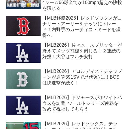
4シーム66球全てが100mph超えの快投
を演じる！
【MLB移籍2026】レッドソックスがコ
ナリー・アーリーをナッツにトレー
ド！内野手のカーティス・ミードを獲
得へ
【MLB2026】佐々木、スプリッターが
冴えてメッツ打線を封じる！２連続の
好投！大谷はマルチ安打
【MLB2026】アロルディス・チャップ
マンが通算391SVで歴代9位に！BOS
は快進撃が続く！
【MLB2026】ドジャースがホワイトハ
ウスを訪問! ワールドシリーズ連覇を
改めて祝福してもらう
【MLB2026】レッドソックス、テッ