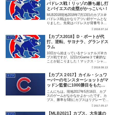
パドレス戦！リッゾの勝ち越し打
とバイエスの走塁がかっこいい！
MLB2018現地2018年7月13日のカブス＠
パドレス戦はかなりアツい好ゲームとな
りました。先発はパドレスが背番号３
の...
2018.07.14
【カブス2018】D・ボートが代
カブス
打、逆転、サヨナラ、グランドス
ラム
10日から始まっているナショナルズ＠カ
ブス戦ですが、12日のGame３で劇的な
ことが起こりました！マックス・シャー
ザーと...
2018.08.13
【カブス２017】カイル・シュワ
カブス
ーバーのモンスターショットがマ
ッドン監督に1000勝目をもたら
す
こんにちは。現地2017年5月16日、カブ
スのゲームがなかなかよかったです。カ
ブス、勝率を5割にカブスはリグレーで行
われ...
2017.05.17
【MLB2021】カブス、大失速の
カブス