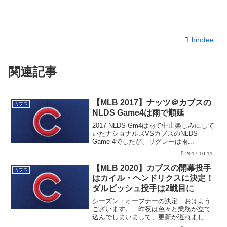
hirotee
関連記事
【MLB 2017】ナッツ＠カブスの
カブス
NLDS Game4は雨で順延
2017 NLDS Gm4は雨で中止楽しみにして
いたナショナルズVSカブスのNLDS
Game 4でしたが、リグレーは雨...
2017.10.11
【MLB 2020】カブスの開幕投手
カブス
はカイル・ヘンドリクスに決定！
ダルビッシュ投手は2戦目に
シーズン・オープナーの決定 おはよう
ございます。 昨夜は色々と業務が立て
込んでしまいまして、更新が遅れまし
た。 さて、現...