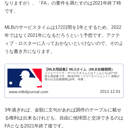
なりますが）、「FA」の要件を満たすのは2021年終了時
です。
MLBのサービスタイムは172日間を1年とするため、2022
年ではなく2021年になるだろうという予想です。アクテ
ィブ・ロスターに入っておかないといけないので、そのよ
うな書き方になります。
【MLB用語集】MLSタイム（MLB在籍期間）
メジャーリーグ・サービスタイムとは？こんにちは(^^)今
回も用語集です。MLBのFA（フリーエージェント）資格が
得られる在籍期間は6年、年俸...
2012.12.01
www.mlb4journal.com
3年過ぎれば、金額に文句があれば調停のテーブルに載せ
る権利は出来るけれども、自由に他球団と交渉できるのは
FAとなる2021年終了後です。