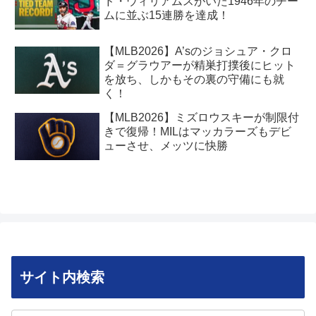
ド・ウィリアムスがいた1946年のチー
ムに並ぶ15連勝を達成！
【MLB2026】A’sのジョシュア・クロ
ダ＝グラウアーが精巣打撲後にヒット
を放ち、しかもその裏の守備にも就
く！
【MLB2026】ミズロウスキーが制限付
きで復帰！MILはマッカラーズもデビ
ューさせ、メッツに快勝
サイト内検索