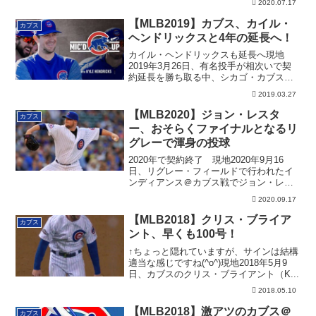
2020.07.17
【MLB2019】カブス、カイル・
カブス
ヘンドリックスと4年の延長へ！
カイル・ヘンドリックスも延長へ現地
2019年3月26日、有名投手が相次いで契
約延長を勝ち取る中、シカゴ・カブスも
囲い込み...
2019.03.27
【MLB2020】ジョン・レスタ
カブス
ー、おそらくファイナルとなるリ
グレーで渾身の投球
2020年で契約終了 現地2020年9月16
日、リグレー・フィールドで行われたイ
ンディアンス＠カブス戦でジョン・レス
ター...
2020.09.17
【MLB2018】クリス・ブライア
カブス
ント、早くも100号！
↑ちょっと隠れていますが、サインは結構
適当な感じですね(^o^)現地2018年5月9
日、カブスのクリス・ブライアント（K...
2018.05.10
【MLB2018】激アツのカブス＠
カブス