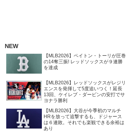
NEW
【MLB2026】ペイトン・トーリが圧巻
の14奪三振! レッドソックスが９連勝
を達成
【MLB2026】レッドソックスがレジリ
エンスを発揮して5度追いつく！延長
13回、ケイレブ・ダービンの安打でサ
ヨナラ勝利
【MLB2026】大谷が今季初のマルチ
HRを放って追撃するも、ドジャース
は６連敗。それでも楽観できる余裕は
あり