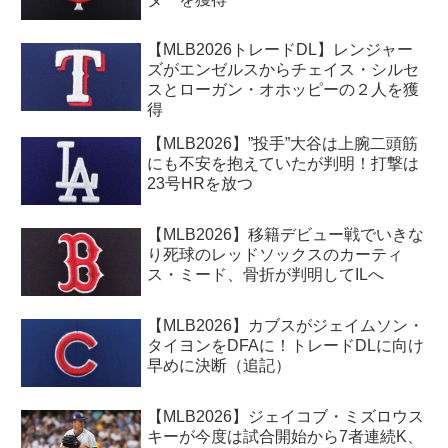
【MLB2026トレードDL】レンジャー
ズがエンゼルスからチェイス・シルセ
スとローガン・オホッピーの２人を獲
得
【MLB2026】”投手”大谷は上腕二頭筋
にも不安を抱えていたが判明！打撃は
23号HRを放つ
【MLB2026】移籍デビュー戦でいきな
り死球のレッドソックスのカーティ
ス・ミード、骨折が判明してILへ
【MLB2026】カブスがジェイムソン・
タイヨンをDFAに！トレードDLに向け
早めに決断（追記）
【MLB2026】ジェイコブ・ミズロウス
キーが今度は試合開始から7者連続K、