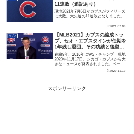
11連敗（追記あり）
現地2021年7月6日がカブスがフィリーズ
に大敗。大失速の11連敗となりました。
2021.07.08
【MLB2021】カブスの編成トッ
カブス
プ、セオ・エプスタインが任期を
1年残し退団。その功績と後継
者、次の行き先とは？
在籍9年、2016年にWS・チャンプ 現地
2020年11月17日、シカゴ・カブスから大
きなニュースが発表されました。ベー...
2020.11.19
スポンサーリンク