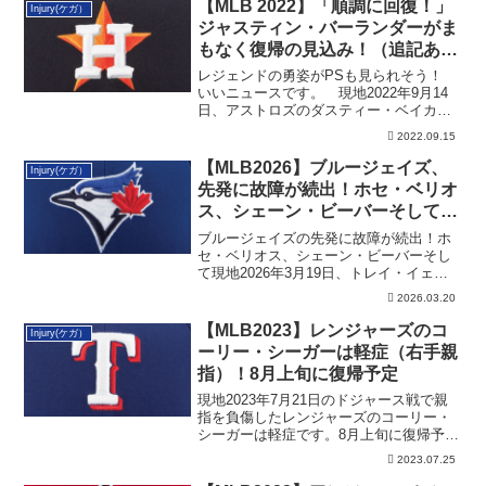
【MLB 2022】「順調に回復！」
Injury(ケガ）
ジャスティン・バーランダーがま
もなく復帰の見込み！（追記あ
り）
レジェンドの勇姿がPSも見られそう！
いいニュースです。 現地2022年9月14
日、アストロズのダスティー・ベイカー
監督...
2022.09.15
【MLB2026】ブルージェイズ、
Injury(ケガ）
先発に故障が続出！ホセ・ベリオ
ス、シェーン・ビーバーそしてト
レイ・イェサベージまで
ブルージェイズの先発に故障が続出！ホ
セ・ベリオス、シェーン・ビーバーそし
て現地2026年3月19日、トレイ・イェサ
ベージまで。ただ、楽観的な面もありま
2026.03.20
す。
【MLB2023】レンジャーズのコ
Injury(ケガ）
ーリー・シーガーは軽症（右手親
指）！8月上旬に復帰予定
現地2023年7月21日のドジャース戦で親
指を負傷したレンジャーズのコーリー・
シーガーは軽症です。8月上旬に復帰予
定。この後、アストロズとの首位攻防。
2023.07.25
その詳細です。