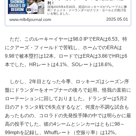
利！
現地2025年4月30日、泥沼のロッキーズがブレーブスに勝
利！チェイス・ドーランダーがクリス・セールとの投げ合
いを制しました。
2025.05.01
www.mlb4journal.com
ただ、このルーキーイヤーは98.0 IPでERAは6.53。特
にクアーズ・フィールドで苦戦し、ホームでのERAは
9.98で被本塁打は12本。ロードではERAは3.86でHRは6
本でした。HRレートは4.1%、SOレートは18.6%。
しかし、2年目となった今季、ロッキーズはシーズン序
盤にドランダーをオープナーの後ろで起用。怪我の直前に
ローテーションに回しておりました。ドランダーは5月2
日のアトランタ戦で6失点するなど、何度か不調な試合も
あったものの、コロラドの先発投手陣の中では明らかに最
高の投手でした。彼の4シームとシンカーはともに98～
99mphを記録し、Whuffレート（空振り率）は12%。