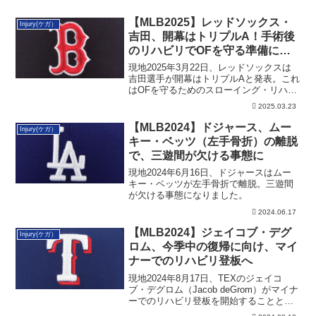
【MLB2025】レッドソックス・
Injury(ケガ）
吉田、開幕はトリプルA！手術後
のリハビリでOFを守る準備に専
念
現地2025年3月22日、レッドソックスは
吉田選手が開幕はトリプルAと発表。これ
はOFを守るためのスローイング・リハビ
リです。
2025.03.23
【MLB2024】ドジャース、ムー
Injury(ケガ）
キー・ベッツ（左手骨折）の離脱
で、三遊間が欠ける事態に
現地2024年6月16日、ドジャースはムー
キー・ベッツが左手骨折で離脱。三遊間
が欠ける事態になりました。
2024.06.17
【MLB2024】ジェイコブ・デグ
Injury(ケガ）
ロム、今季中の復帰に向け、マイ
ナーでのリハビリ登板へ
現地2024年8月17日、TEXのジェイコ
ブ・デグロム（Jacob deGrom）がマイナ
ーでのリハビリ登板を開始することとな
りました。その詳細です。