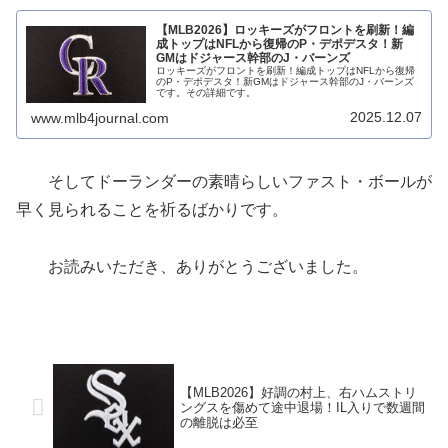
【MLB2026】ロッキーズがフロントを刷新！編
成トップはNFLから復帰のP・デポデスタ！新
GMはドジャース幹部のJ・バーンズ
ロッキーズがフロントを刷新！編成トップはNFLから復帰
のP・デポデスタ！新GMはドジャース幹部のJ・バーンズ
です。その詳細です。
2025.12.07
www.mlb4journal.com
そしてドーランダーの素晴らしいファスト・ボールが
早く見られることを祈るばかりです。
お読みいただき、ありがとうございました。
【MLB2026】好調の村上、右ハムストリ
ングスを傷めて途中退場！IL入りで数週間
の離脱は必至