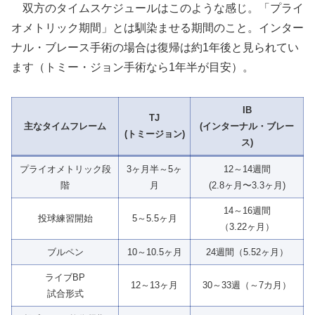
双方のタイムスケジュールはこのような感じ。「プライ
オメトリック期間」とは馴染ませる期間のこと。インター
ナル・ブレース手術の場合は復帰は約1年後と見られてい
ます（トミー・ジョン手術なら1年半が目安）。
IB
TJ
主なタイムフレーム
(インターナル・ブレー
(トミージョン)
ス)
プライオメトリック段
3ヶ月半～5ヶ
12～14週間
階
月
(2.8ヶ月〜3.3ヶ月)
14～16週間
投球練習開始
5～5.5ヶ月
（3.22ヶ月）
ブルペン
10～10.5ヶ月
24週間（5.52ヶ月）
ライブBP
12～13ヶ月
30～33週（～7カ月）
試合形式