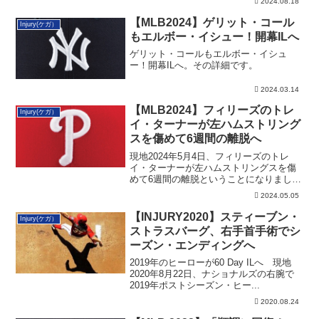
2024.08.18
【MLB2024】ゲリット・コール
Injury(ケガ）
もエルボー・イシュー！開幕ILへ
ゲリット・コールもエルボー・イシュ
ー！開幕ILへ。その詳細です。
2024.03.14
【MLB2024】フィリーズのトレ
Injury(ケガ）
イ・ターナーが左ハムストリング
スを傷めて6週間の離脱へ
現地2024年5月4日、フィリーズのトレ
イ・ターナーが左ハムストリングスを傷
めて6週間の離脱ということになりまし
た。その詳細です。
2024.05.05
【INJURY2020】スティーブン・
Injury(ケガ）
ストラスバーグ、右手首手術でシ
ーズン・エンディングへ
2019年のヒーローが60 Day ILへ 現地
2020年8月22日、ナショナルズの右腕で
2019年ポストシーズン・ヒー...
2020.08.24