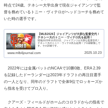
時点で24歳。テネシー大学出身で現在ジャイアンツで監
督を務めているトニー・ヴィテロがヘッドコーチを務めて
いた時の選手です。
【MLB2026】ジャイアンツが大胆な監督交代！
テネシー大のトニー・ヴィテロ氏を起用！
現地2025年10月22日、ジャイアンツが大胆な監督交代！
テネシー大のトニー・ヴィテロ氏を起用！プロ経験無しで
す。その詳細です。
2025.10.23
www.mlb4journal.com
2022年には金属バットのNCAAで10勝0敗、ERA 2.39
を記録したドーランダーは2023年ドラフトの再注目選手
の一人となり、同年のドラフトで全体9位でロッキーズか
ら指名を受けてプロ入り。
クアーズ・フィールドがホームのコロラドからの指名で