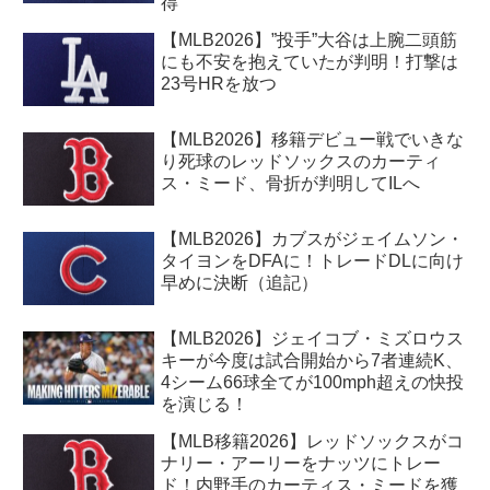
得
【MLB2026】”投手”大谷は上腕二頭筋
にも不安を抱えていたが判明！打撃は
23号HRを放つ
【MLB2026】移籍デビュー戦でいきな
り死球のレッドソックスのカーティ
ス・ミード、骨折が判明してILへ
【MLB2026】カブスがジェイムソン・
タイヨンをDFAに！トレードDLに向け
早めに決断（追記）
【MLB2026】ジェイコブ・ミズロウス
キーが今度は試合開始から7者連続K、
4シーム66球全てが100mph超えの快投
を演じる！
【MLB移籍2026】レッドソックスがコ
ナリー・アーリーをナッツにトレー
ド！内野手のカーティス・ミードを獲