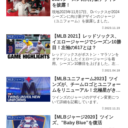
を披露！
現地2023年11月17日、Dバックスが2024
シーズンに向け新デザインのジャージ
（ユニフォーム）を披露しました。
2023.11.19
【MLB 2021】レッドソックス、
MLBジャージ
イエロージャージでシーズン10勝
目！左袖の617とは？
レッドソックスがボストン・マラソンを
オマージュしたイエロージャージを着
用。シーズン10勝目を上げました。左袖
の617とは？
2021.04.18
【MLBユニフォーム2023】ツイ
MLBジャージ
ンズが、チームロゴとユニフォー
ムをリニューアル！北極星がきら
めく！
ツインズのジャージのデザイン変更につ
いて詳細を記載しています。
2022.11.21
【MLBジャージ2020】ツイン
MLBジャージ
ズ、”Baby Blue”を復活