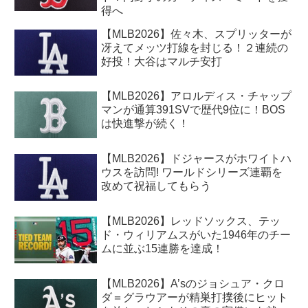
得へ
【MLB2026】佐々木、スプリッターが
冴えてメッツ打線を封じる！２連続の
好投！大谷はマルチ安打
【MLB2026】アロルディス・チャップ
マンが通算391SVで歴代9位に！BOS
は快進撃が続く！
【MLB2026】ドジャースがホワイトハ
ウスを訪問! ワールドシリーズ連覇を
改めて祝福してもらう
【MLB2026】レッドソックス、テッ
ド・ウィリアムスがいた1946年のチー
ムに並ぶ15連勝を達成！
【MLB2026】A’sのジョシュア・クロ
ダ＝グラウアーが精巣打撲後にヒット