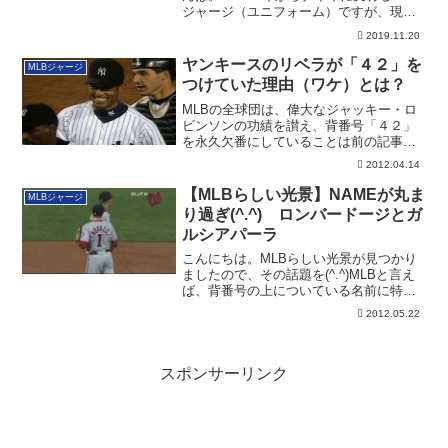
ジャージ（ユニフォーム）ですが、現地
2...
2019.11.20
ヤンキースのリベラが「４２」を
MLBジャージ
つけていた理由（ワケ）とは？
MLBの全球団は、偉大なジャッキー・ロ
ビンソンの功績を讃え、背番号「４２」
を永久欠番にしていることは前の記事に
て書かせて...
2012.04.14
【MLBらしい光景】NAMEが丸ま
MLBジャージ
り過ぎ(^.^) ロンバードージとガ
ルシアパーラ
こんにちは。MLBらしい光景が見つかり
ましたので、その話題を(^.^)MLBと言え
ば、背番号の上についている名前に特色
が...
2012.05.22
スポンサーリンク