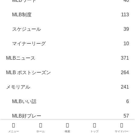
MLBワード
40
MLB制度
113
スケジュール
39
マイナーリーグ
10
MLBニュース
371
MLB ポストシーズン
264
メモリアル
241
MLBいい話
6
MLB好プレー
57
スペシャル・イベント
114
メニュー
ホーム
検索
トップ
サイドバー