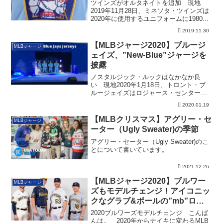
ツインズがオルタネイトを追加 現地
2019年11月28日、ミネソタ・ツインズは
2020年に使用するユニフォームに1980...
2019.11.30
【MLBジャージ2020】ブルージ
MLBジャージ
ェイズ、”New-Blue”ジャージを
披露
ノスタルジック・ルックはなかなか良
い 現地2020年1月18日、トロント・ブ
ルージェイズはロジャース・センターで
行われた...
2020.01.19
【MLBクリスマス】アグリー・セ
MLBジャージ
ーター（Ugly Sweater)の季節
アグリー・セーター（Ugly Sweater)のこ
とについて書いています。
2021.12.26
【MLBジャージ2020】ブルワー
MLBジャージ
ズもモデルチェンジ！アイコニッ
クなグラブ&ボールの”mb”ロゴ
を強調へ
2020ブルワーズモデルチェンジ こんば
んは。 2020年からナイキに変わるMLB