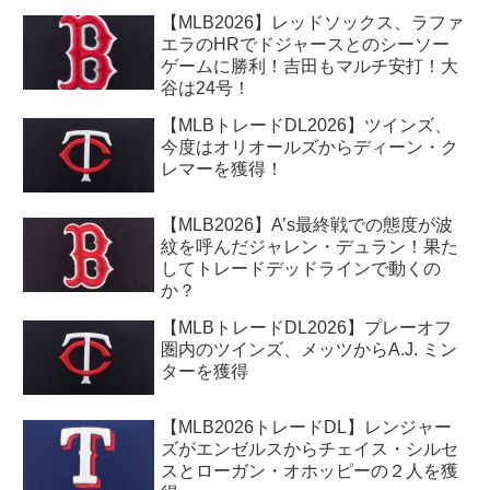
【MLB2026】レッドソックス、ラファ
エラのHRでドジャースとのシーソー
ゲームに勝利！吉田もマルチ安打！大
谷は24号！
【MLBトレードDL2026】ツインズ、
今度はオリオールズからディーン・ク
レマーを獲得！
【MLB2026】A’s最終戦での態度が波
紋を呼んだジャレン・デュラン！果た
してトレードデッドラインで動くの
か？
【MLBトレードDL2026】プレーオフ
圏内のツインズ、メッツからA.J. ミン
ターを獲得
【MLB2026トレードDL】レンジャー
ズがエンゼルスからチェイス・シルセ
スとローガン・オホッピーの２人を獲