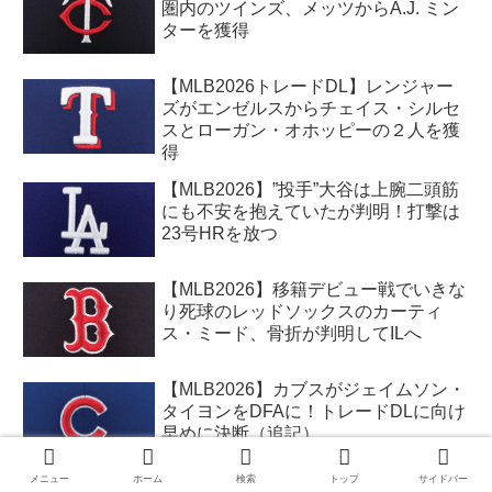
圏内のツインズ、メッツからA.J. ミン
ターを獲得
【MLB2026トレードDL】レンジャー
ズがエンゼルスからチェイス・シルセ
スとローガン・オホッピーの２人を獲
得
【MLB2026】”投手”大谷は上腕二頭筋
にも不安を抱えていたが判明！打撃は
23号HRを放つ
【MLB2026】移籍デビュー戦でいきな
り死球のレッドソックスのカーティ
ス・ミード、骨折が判明してILへ
【MLB2026】カブスがジェイムソン・
タイヨンをDFAに！トレードDLに向け
早めに決断（追記）
メニュー
ホーム
検索
トップ
サイドバー
【MLB2026】ジェイコブ・ミズロウス