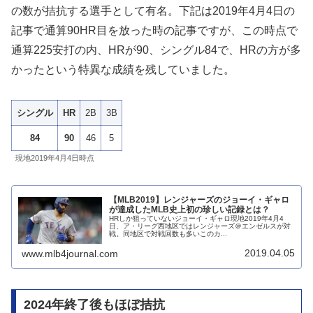
の数が拮抗する選手として有名。下記は2019年4月4日の
記事で通算90HR目を放った時の記事ですが、この時点で
通算225安打の内、HRが90、シングル84で、HRの方が多
かったという特異な成績を残していました。
シングル
HR
2B
3B
84
90
46
5
現地2019年4月4日時点
【MLB2019】レンジャーズのジョーイ・ギャロ
が達成したMLB史上初の珍しい記録とは？
HRしか狙っていないジョーイ・ギャロ現地2019年4月4
日、ア・リーグ西地区ではレンジャーズ＠エンゼルスが対
戦。同地区で対戦回数も多いこのカ...
2019.04.05
www.mlb4journal.com
2024年終了後もほぼ拮抗