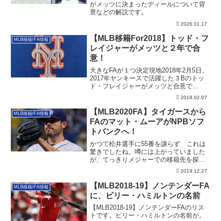
がメッツに決まったディールについて背
景などの解説です。
2026.01.17
【MLB移籍For2018】トッド・フ
MLB移籍/FA情報
レイジャーがメッツと２年で合
意！
大きなFAが１つ決定現地2018年2月5日、
2017年ヤンキースで活躍した３Bのトッ
ド・フレイジャーがメッツと合意で
す。...
2018.02.07
【MLB2020FA】タイガースから
MLB移籍/FA情報
FAのマット・ムーアがNPBソフ
トバンクへ！
かつて松井選手に55番を譲らず これは
驚きでしたね。噂には上がっていました
が、てっきりメジャーでの移籍先を探し
ているもの...
2019.12.27
【MLB2018-19】ノンテンダーFA
MLB移籍/FA情報
に、ビリー・ハミルトンの名前
【MLB2018-19】ノンテンダーFAのリス
トです。ビリー・ハミルトンの名前が。