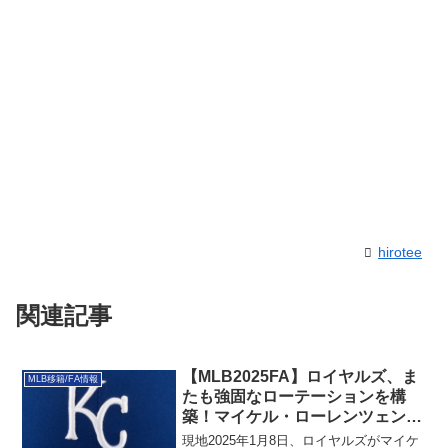
hirotee
関連記事
【MLB2025FA】ロイヤルズ、ま
MLB移籍/FA情報
たも強固なローテーションを構
築！マイケル・ローレンツェンと
再契約！二刀流復帰はあるか!?
現地2025年1月8日、ロイヤルズがマイケ