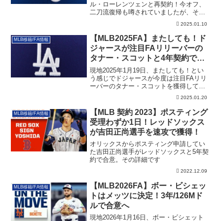
ル・ローレンツェンと再契約！今オフ、
二刀流復帰も噂されていましたが、それ
も含めた詳細です。
2025.01.10
【MLB2025FA】またしても！ド
MLB移籍/FA情報
ジャースが注目FAリリーバーの
タナー・スコットと4年契約で合
意
現地2025年1月19日、またしても！とい
う感じでドジャースが今度は注目FAリリ
ーバーのタナー・スコットを獲得してい
ます。その詳細です。
2025.01.20
【MLB 契約 2023】ポスティング
MLB移籍/FA情報
受理わずか1日！レッドソックス
が吉田正尚選手を速攻で獲得！
オリックスからポスティング申請してい
た吉田正尚選手がレッドソックスと5年契
約で合意。その詳細です
2022.12.09
【MLB2026FA】ボー・ビシェッ
MLB移籍/FA情報
トはメッツに決定！3年/126Mド
ルで合意へ
現地2026年1月16日、ボー・ビシェット