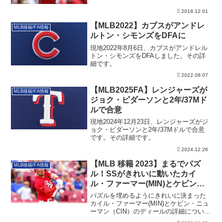
2018.12.01
【MLB2022】カブスがアンドレ
MLB移籍/FA情報
ルトン・シモンズをDFAに
現地2022年8月6日、カブスがアンドレル
トン・シモンズをDFAしました。その詳
細です。
2022.08.07
【MLB2025FA】レンジャーズが
MLB移籍/FA情報
ジョク・ピダーソンと2年/37Mド
ルで合意
現地2024年12月23日、レンジャーズがジ
ョク・ピダーソンと2年/37Mドルで合意
です。その詳細です。
2024.12.26
【MLB 移籍 2023】まるでパズ
MLB移籍/FA情報
ル！SSがきれいに動いたカイ
ル・ファーマー(MIN)とケビン・
ニューマン（CIN）のディールに
パズルを埋めるようにきれいに決まった
ついて
カイル・ファーマー(MIN)とケビン・ニュ
ーマン（CIN）のディールの詳細について
記載しています。