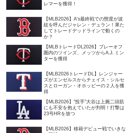
レマーを獲得！
【MLB2026】A’s最終戦での態度が波
紋を呼んだジャレン・デュラン！果た
してトレードデッドラインで動くの
か？
【MLBトレードDL2026】プレーオフ
圏内のツインズ、メッツからA.J. ミン
ターを獲得
【MLB2026トレードDL】レンジャー
ズがエンゼルスからチェイス・シルセ
スとローガン・オホッピーの２人を獲
得
【MLB2026】”投手”大谷は上腕二頭筋
にも不安を抱えていたが判明！打撃は
23号HRを放つ
【MLB2026】移籍デビュー戦でいきな