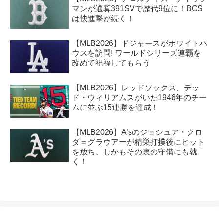
マンが通算391SVで歴代9位に！BOS
は快進撃が続く！
【MLB2026】ドジャースがホワイトハ
ウスを訪問! ワールドシリーズ連覇を
改めて祝福してもらう
【MLB2026】レッドソックス、テッ
ド・ウィリアムスがいた1946年のチー
ムに並ぶ15連勝を達成！
【MLB2026】A’sのジョシュア・クロ
ダ＝グラウアーが精巣打撲後にヒット
を放ち、しかもその裏の守備にも就
く！