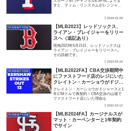
スポーツ専門チャンネルESPNによりま
すと、ティム・リンスカムがレンジャー
ズと合意に...
2018.02.28
【MLB2023】レッドソックス、
MLB移籍/FA情報
ライアン・ブレイジャーをリリー
スへ（追記あり）
現地2023年5月21日、レッドソックスは
ライアン・ブレイジャーをリリースへ。
その詳細です。
2023.05.24
【MLB2022FA】CBA交渉期間中
MLB移籍/FA情報
にファストフード店のレジにいた
クレイトン・カーショウがドジャ
ースと1年17Mで再契約！
クレイトン・カーショウがドジャースと1
年17Mドルで再契約！CBA交渉の山場で
ファストフード店にいた理由も
2022.03.12
【MLB2024FA】カージナルスが
MLB移籍/FA情報
マット・カーペンターと1年契約
でサイン