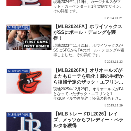
現地2024年1月19日、カージナルスがマ
ット・カーペンターと1年契約でサイン。
その詳細です。
2024.01.21
【MLB2024FA】ホワイソックス
MLB移籍/FA情報
がSSにポール・デヨングを獲
得！
現地2023年11月21日、ホワイソックスが
SSにSFGからFAのポール・デヨングを獲
得しました。その詳細です。
2023.11.23
【MLB2026FA】オリオールズが
MLB移籍/FA情報
またもローテを強化！腰の手術か
ら復帰予定のザック・エフリンと
1年/10Mドルで再契約！
現地2025年12月28日、オリオールズがFA
となっていたザック・エフリンと1
年/10Mドルで再契約！怪我の具合も含め
た詳細です。
2025.12.29
【MLBトレードDL2026】レイ
MLB移籍/FA情報
ズ、メッツからフレディー・ペラ
ルタを獲得