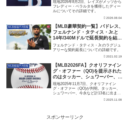
現地2026年8月2日、レイズがメッツから
フレディー・ペラルタを獲得したディー
ルについてその詳細です。
2026.08.04
【MLB豪華契約一覧】パドレス、
MLB移籍/FA情報
フェルナンド・タティス・Jr.と
14年/340Mドルで延長契約を結
ぶ！
フェルナンド・タティス・Jr.のラグジュ
アリーな契約延長についての詳細です。
2021.02.19
【MLB2026FA】クオリファイン
MLB移籍/FA情報
グ・オファー（QO)を提示された
のはタッカー、シュワーバー、今
永など計13名
現地2025年11月7日、クオリファイン
グ・オファー（QO)が判明。タッカー、
シュワーバー、今永など計13名に出まし
た。制度の説明も含めた記事です。
2025.11.08
スポンサーリンク