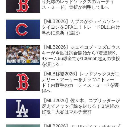
り死球のレッドソックスのカーティ
ス・ミード、骨折が判明してILへ
【MLB2026】カブスがジェイムソン・
タイヨンをDFAに！トレードDLに向け
早めに決断（追記）
【MLB2026】ジェイコブ・ミズロウス
キーが今度は試合開始から7者連続K、
4シーム66球全てが100mph超えの快投
を演じる！
【MLB移籍2026】レッドソックスがコ
ナリー・アーリーをナッツにトレー
ド！内野手のカーティス・ミードを獲
得へ
【MLB2026】佐々木、スプリッターが
冴えてメッツ打線を封じる！２連続の
好投！大谷はマルチ安打
【MLB2026】アロルディス・チャップ