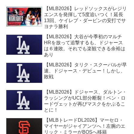
【MLB2026】レッドソックスがレジリ
エンスを発揮して5度追いつく！延長
13回、ケイレブ・ダービンの安打でサ
ヨナラ勝利
【MLB2026】大谷が今季初のマルチ
HRを放って追撃するも、ドジャース
は６連敗。それでも楽観できる余裕は
あり
【MLB2026】タリク・スクーバルが早
速、ドジャース・デビュー！しかし、
敗戦
【MLB2026】ドジャース、ダルトン・
ラッシングがUCL部分断裂！ベン・ロ
ードヴェットが再びマスクをかぶるこ
とに！
【MLBトレードDL2026】マーセロ・
マイヤーがジャイアンツへ！左腕のエ
リック・ミラーがBOSへ移籍