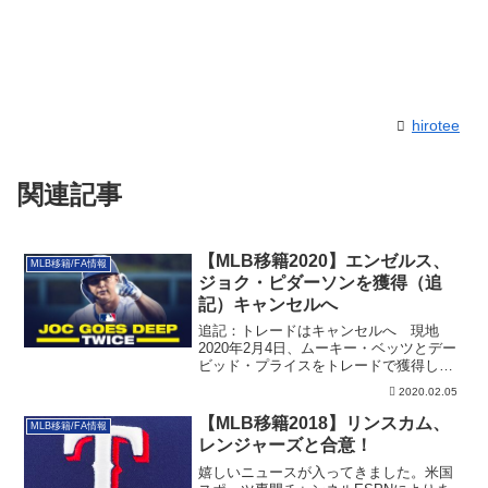
hirotee
関連記事
【MLB移籍2020】エンゼルス、
MLB移籍/FA情報
ジョク・ピダーソンを獲得（追
記）キャンセルへ
追記：トレードはキャンセルへ 現地
2020年2月4日、ムーキー・ベッツとデー
ビッド・プライスをトレードで獲得した
ドジャー...
2020.02.05
【MLB移籍2018】リンスカム、
MLB移籍/FA情報
レンジャーズと合意！
嬉しいニュースが入ってきました。米国