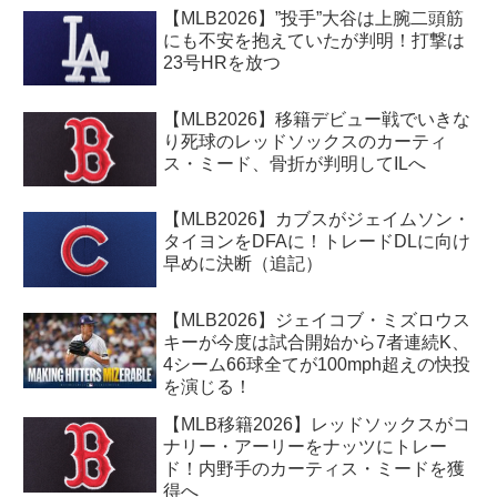
【MLB2026】”投手”大谷は上腕二頭筋
にも不安を抱えていたが判明！打撃は
23号HRを放つ
【MLB2026】移籍デビュー戦でいきな
り死球のレッドソックスのカーティ
ス・ミード、骨折が判明してILへ
【MLB2026】カブスがジェイムソン・
タイヨンをDFAに！トレードDLに向け
早めに決断（追記）
【MLB2026】ジェイコブ・ミズロウス
キーが今度は試合開始から7者連続K、
4シーム66球全てが100mph超えの快投
を演じる！
【MLB移籍2026】レッドソックスがコ
ナリー・アーリーをナッツにトレー
ド！内野手のカーティス・ミードを獲
得へ