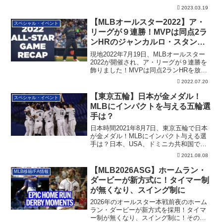
スラムで逆転勝ち。その詳細を記載して
2023.03.19
います
【MLBオールスター2022】ア・
スペシャル・イベント
リーグが９連勝！MVPは同点2ラ
ンHRのジャンカルロ・スタント
ンに決定
現地2022年7月19日、MLBオールスター
2022が開催され、ア・リーグが９連勝を
飾りました！MVPは同点2ランHRを放っ
たジャンカルロ・スタントンに決定
2022.07.20
【東京五輪】日本が金メダル！
スペシャル・イベント
MLBにインパクトを与える五輪選
手は？
日本時間2021年8月7日、東京五輪で日本
が金メダル！MLBにインパクト与える選
手は？日本、USA、ドミニカ共和国で考
えてみました
2021.08.08
【MLB2026ASG】ホームラン・
MLB移籍/FA情報
ダービーが新方式に！タイマー制
が無くなり、スイング制に
2026年のオールスター本戦前夜のホーム
ラン・ダービーが新方式を採用！タイマ
ー制が無くなり、スイング制に！その詳