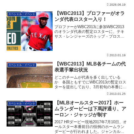
細です。
2026.06.19
【WBC2013】プロファーがオラ
スペシャル・イベント
ンダ代表ロスター入り！
プロファーがWBC2013に参加WBC2013
のオランダ代表の暫定ロスターに、テキ
サス・レンジャーズのトップ・プロスペ
ク...
2013.01.19
【WBC2013】MLB各チームの代
スペシャル・イベント
表選手輩出状況
どこのチームが代表を多く出している
か 各国ともすでにWBC2013の暫定ロス
ターを提出しており、3月初旬の本番に向
けて、...
2013.01.25
【MLBオールスター2017】ホー
スペシャル・イベント
ムランダービーは下馬評通り、ア
ーロン・ジャッジが制す
2017 HRダービー現地2017年7月10日、オ
ールスター本番前日の恒例のホームラン
ダービーが行われました。ジャンカル...