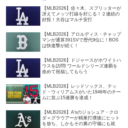
【MLB2026】佐々木、スプリッターが
冴えてメッツ打線を封じる！２連続の
好投！大谷はマルチ安打
【MLB2026】アロルディス・チャップ
マンが通算391SVで歴代9位に！BOS
は快進撃が続く！
【MLB2026】ドジャースがホワイトハ
ウスを訪問! ワールドシリーズ連覇を
改めて祝福してもらう
【MLB2026】レッドソックス、テッ
ド・ウィリアムスがいた1946年のチー
ムに並ぶ15連勝を達成！
【MLB2026】A’sのジョシュア・クロ
ダ＝グラウアーが精巣打撲後にヒット
を放ち、しかもその裏の守備にも就