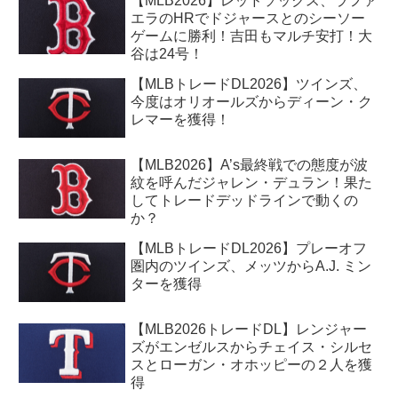
【MLB2026】レッドソックス、ラファ
エラのHRでドジャースとのシーソー
ゲームに勝利！吉田もマルチ安打！大
谷は24号！
【MLBトレードDL2026】ツインズ、
今度はオリオールズからディーン・ク
レマーを獲得！
【MLB2026】A’s最終戦での態度が波
紋を呼んだジャレン・デュラン！果た
してトレードデッドラインで動くの
か？
【MLBトレードDL2026】プレーオフ
圏内のツインズ、メッツからA.J. ミン
ターを獲得
【MLB2026トレードDL】レンジャー
ズがエンゼルスからチェイス・シルセ
スとローガン・オホッピーの２人を獲
得