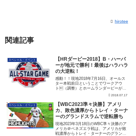
hirotee
関連記事
【HRダービー2018】B・ハーパ
スペシャル・イベント
ーが地元で勝利！最後はハラハラ
の大逆転！
感動！！現地2018年7月16日、オールス
ター本戦前日ということでワークアウ
ト（調整）とホームランダービーが行
われまし...
2018.07.17
【WBC2023準々決勝】アメリ
スペシャル・イベント
カ、敗色濃厚からトレイ・ターナ
ーのグランドスラムで逆転勝ち
現地2023年3月18日のWBC準々決勝のア
メリカ＠ベネズエラ戦は、アメリカが敗
戦濃厚からトレイ・ターナーのグランド