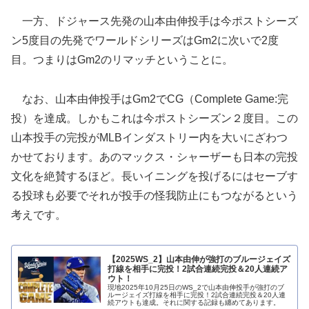
一方、ドジャース先発の山本由伸投手は今ポストシーズ
ン5度目の先発でワールドシリーズはGm2に次いで2度
目。つまりはGm2のリマッチということに。
なお、山本由伸投手はGm2でCG（Complete Game:完
投）を達成。しかもこれは今ポストシーズン２度目。この
山本投手の完投がMLBインダストリー内を大いにざわつ
かせております。あのマックス・シャーザーも日本の完投
文化を絶賛するほど。長いイニングを投げるにはセーブす
る投球も必要でそれが投手の怪我防止にもつながるという
考えです。
【2025WS_2】山本由伸が強打のブルージェイズ
打線を相手に完投！2試合連続完投＆20人連続ア
ウト！
現地2025年10月25日のWS_2で山本由伸投手が強打のブ
ルージェイズ打線を相手に完投！2試合連続完投＆20人連
続アウトも達成。それに関する記録も纏めてあります。