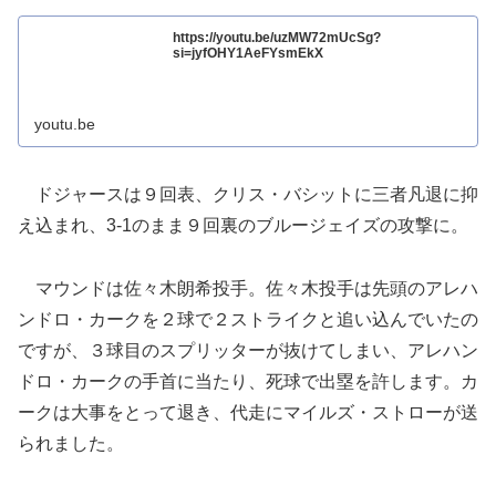
https://youtu.be/uzMW72mUcSg?
si=jyfOHY1AeFYsmEkX
youtu.be
ドジャースは９回表、クリス・バシットに三者凡退に抑
え込まれ、3-1のまま９回裏のブルージェイズの攻撃に。
マウンドは佐々木朗希投手。佐々木投手は先頭のアレハ
ンドロ・カークを２球で２ストライクと追い込んでいたの
ですが、３球目のスプリッターが抜けてしまい、アレハン
ドロ・カークの手首に当たり、死球で出塁を許します。カ
ークは大事をとって退き、代走にマイルズ・ストローが送
られました。