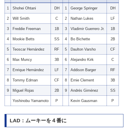
1
Shohei Ohtani
DH
1
George Springer
DH
2
Will Smith
C
2
Nathan Lukes
LF
3
Freddie Freeman
1B
3
Vladimir Guerrero Jr.
1B
4
Mookie Betts
SS
4
Bo Bichette
2B
5
Teoscar Hernández
RF
5
Daulton Varsho
CF
6
Max Muncy
3B
6
Alejandro Kirk
C
7
Enrique Hernández
LF
7
Addison Barger
RF
8
Tommy Edman
CF
8
Ernie Clement
3B
9
Miguel Rojas
2B
9
Andrés Giménez
SS
Yoshinobu Yamamoto
P
Kevin Gausman
P
LAD：ムーキーを４番に