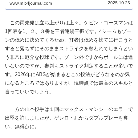
2025.10.26
www.mlb4journal.com
この両先発は立ち上がりは上々。ケビン・ゴーズマンは
1回表を1、２、３番を三者連続三振です。4シームもゾー
ンの低めに決めてくるため、打者は低めを捨てに行こうと
すると落ちずにそのままストライクを奪われてしまうとい
う非常に厄介な投球です。ゾーン外ですからボールには違
いないのですが、審判もストライク判定することが多いで
す。2026年にABSが始まるとこの投法がどうなるのか気
になるところではありますが、現時点では最高のスキルと
言っていいでしょう。
一方の山本投手は１回にマックス・マンシーのエラーで
出塁を許しましたが、ゲレロ・Jr.からダブルプレーを奪
い、無得点に。