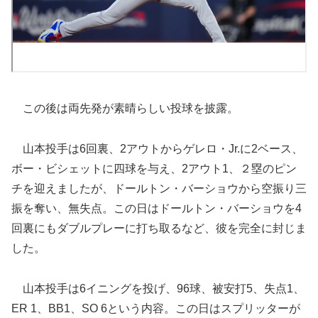
この後は両先発が素晴らしい投球を披露。
山本投手は6回裏、2アウトからゲレロ・Jr.に2ベース、
ボー・ビシェットに四球を与え、2アウト1、２塁のピン
チを迎えましたが、ドールトン・バーショウから空振り三
振を奪い、無失点。この日はドールトン・バーショウを4
回裏にもダブルプレーに打ち取るなど、彼を完全に封じま
した。
山本投手は6イニングを投げ、96球、被安打5、失点1、
ER 1、BB1、SO 6という内容。この日はスプリッターが