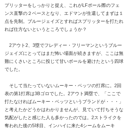
プリッターをしっかりと捉え、これがLFポール際のフェ
ンス直撃の２ベースとなり、エドマンが生還してまずは１
点を先制。ブルージェイズとすればスプリッターを打たれ
れば仕方ないというところでしょうか？
2アウト2、3塁でフレディー・フリーマンというブルー
ジェイズにとってはまだ怖い場面が続きますが、ここは無
難にくさいところに投じて甘いボールを避けたという四球
でした。
そして当たっていないムーキー・ベッツの打席に。2回
表の第1打席は3Bゴロでした。2アウト満塁で、「ここで
打たなければムーキー・ベッツというブランドが・・・」
と考えたかどうかはわかりませんが、見ていて打ちそうな
気配がしたと感じた人も多かったのでは。2ストライクを
奪われた後の5球目、インハイに来た4シームをムーキ