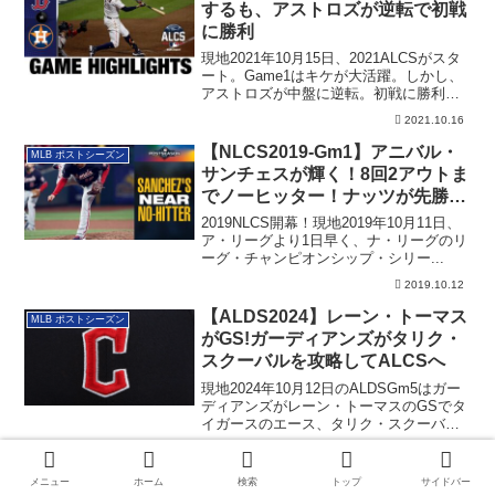
するも、アストロズが逆転で初戦
に勝利
現地2021年10月15日、2021ALCSがスタ
ート。Game1はキケが大活躍。しかし、
アストロズが中盤に逆転。初戦に勝利し
ました。その詳細です。
2021.10.16
【NLCS2019-Gm1】アニバル・
MLB ポストシーズン
サンチェスが輝く！8回2アウトま
でノーヒッター！ナッツが先勝！
（追記あり）
2019NLCS開幕！現地2019年10月11日、
ア・リーグより1日早く、ナ・リーグのリ
ーグ・チャンピオンシップ・シリー...
2019.10.12
【ALDS2024】レーン・トーマス
MLB ポストシーズン
がGS!ガーディアンズがタリク・
スクーバルを攻略してALCSへ
現地2024年10月12日のALDSGm5はガー
ディアンズがレーン・トーマスのGSでタ
イガースのエース、タリク・スクーバル
を攻略。ALCS行きを決めました。
2024.10.13
【WS2019-Gm7】ナッツが劣勢
メニュー
ホーム
検索
トップ
サイドバー
MLB ポストシーズン