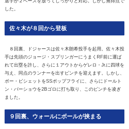
選手が２ベースを放ってしっかりと対応。しかし無得点で
した。
佐々木が８回から登板
８回裏、ドジャースは佐々木朗希投手を起用。佐々木投
手は先頭のジョージ・スプリンガーにうまくRF前に運ば
れて出塁を許し、さらに１アウトからゲレロ・Jr.に四球を
与え、同点のランナーを出すピンチを迎えます。しかし、
ボー・ビシェットをSSポップフライに、さらにドールト
ン・バーショウを2Bゴロに打ち取り、このピンチを凌ぎ
ました。
９回裏、ウォールにボールが挟まる