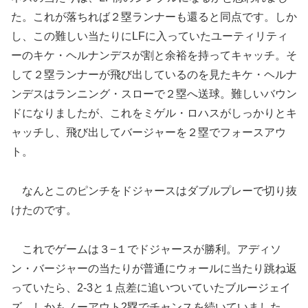
た。これが落ちれば２塁ランナーも還ると同点です。しか
し、この難しい当たりにLFに入っていたユーティリティ
ーのキケ・ヘルナンデスが割と余裕を持ってキャッチ。そ
して２塁ランナーが飛び出しているのを見たキケ・ヘルナ
ンデスはランニング・スローで２塁へ送球。難しいバウン
ドになりましたが、これをミゲル・ロハスがしっかりとキ
ャッチし、飛び出してバージャーを２塁でフォースアウ
ト。
なんとこのピンチをドジャースはダブルプレーで切り抜
けたのです。
これでゲームは３−１でドジャースが勝利。アディソ
ン・バージャーの当たりが普通にウォールに当たり跳ね返
っていたら、2-3と１点差に追いついていたブルージェイ
ズ。しかもノーアウト2塁でチャンスを続いていました。