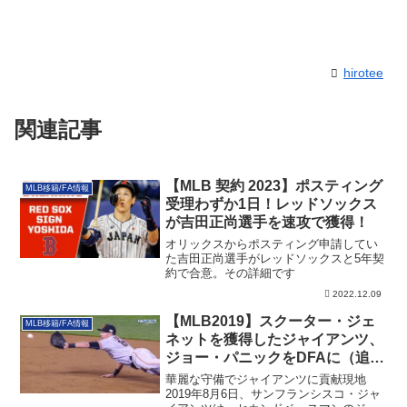
hirotee
関連記事
【MLB 契約 2023】ポスティング
MLB移籍/FA情報
受理わずか1日！レッドソックス
が吉田正尚選手を速攻で獲得！
オリックスからポスティング申請してい
た吉田正尚選手がレッドソックスと5年契
約で合意。その詳細です
2022.12.09
【MLB2019】スクーター・ジェ
MLB移籍/FA情報
ネットを獲得したジャイアンツ、
ジョー・パニックをDFAに（追記
あり）
華麗な守備でジャイアンツに貢献現地
2019年8月6日、サンフランシスコ・ジャ