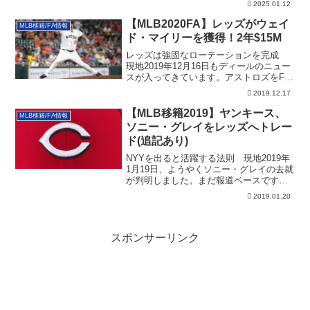
2025.01.12
【MLB2020FA】レッズがウェイ
MLB移籍/FA情報
ド・マイリーを獲得！2年$15M
レッズは強固なローテーションを完成
現地2019年12月16日もディールのニュー
スが入ってきています。アストロズをFA
と...
2019.12.17
【MLB移籍2019】ヤンキース、
MLB移籍/FA情報
ソニー・グレイをレッズへトレー
ド(追記あり)
NYYを出ると活躍する法則 現地2019年
1月19日、ようやくソニー・グレイの去就
が判明しました。まだ報道ベースです
が、...
2019.01.20
スポンサーリンク