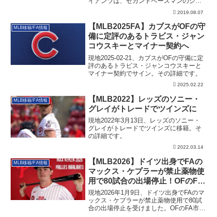
イアンツは、セカンドベースマンのジョ
ー・パニ...
2019.08.07
【MLB2025FA】カブスがOFの守
MLB移籍/FA情報
備に定評のあるトラビス・ジャン
コウスキーとマイナー契約へ
現地2025-02-21、カブスがOFの守備に定
評のあるトラビス・ジャンコウスキーと
マイナー契約でサイン。その詳細です。
2025.02.22
【MLB2022】レッズのソニー・
MLB移籍/FA情報
グレイがトレードでツインズに
現地2022年3月13日、レッズのソニー・
グレイがトレードでツインズに移籍。そ
の詳細です。
2022.03.14
【MLB2026】ドイツ出身でFAの
MLB移籍/FA情報
マックス・ケプラーが禁止薬物使
用で80試合の出場停止！OFのFA
市場にも影響
現地2026年1月9日、ドイツ出身でFAのマ
ックス・ケプラーが禁止薬物使用で80試
合の出場停止を受けました。OFのFA市場
にも影響しそうです。