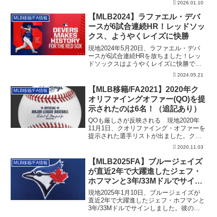
2026.01.10
【MLB2024】ラファエル・デバ
MLB移籍/FA情報
ースが6試合連続HR！レッドソッ
クス、ようやくレイズに快勝
現地2024年5月20日、ラファエル・デバ
ースが6試合連続HRを放ちました！レッ
ドソックスはようやくレイズに快勝で
す。
2024.05.21
【MLB移籍/FA2021】2020年ク
MLB移籍/FA情報
オリファイングオファー(QO)を提
示されたのは6名！（追記あり）
QOも厳しさが反映される 現地2020年
11月1日、クオリファイング・オファーを
提示された選手リストが出ました。クオ
リフ...
2020.11.03
【MLB2025FA】ブルージェイズ
MLB移籍/FA情報
が直近2年で大躍進したジェフ・
ホフマンと3年/33Mドルでサイ
ン！
現地2025年1月10日、ブルージェイズが
直近2年で大躍進したジェフ・ホフマンと
3年/33Mドルでサインしました。彼のキ
ャリア全般も含めた詳細です。