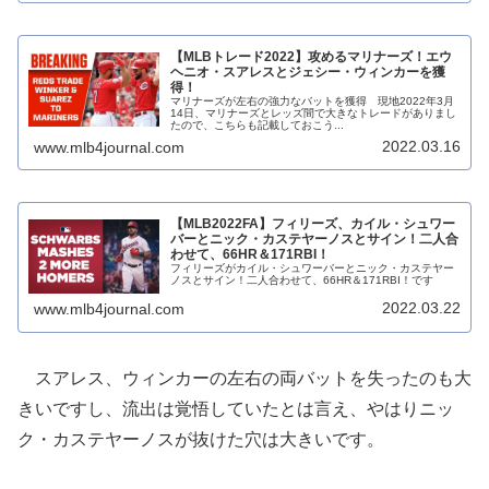
【MLBトレード2022】攻めるマリナーズ！エウ
ヘニオ・スアレスとジェシー・ウィンカーを獲
得！
マリナーズが左右の強力なバットを獲得 現地2022年3月
14日、マリナーズとレッズ間で大きなトレードがありまし
たので、こちらも記載しておこう...
2022.03.16
www.mlb4journal.com
【MLB2022FA】フィリーズ、カイル・シュワー
バーとニック・カステヤーノスとサイン！二人合
わせて、66HR＆171RBI！
フィリーズがカイル・シュワーバーとニック・カステヤー
ノスとサイン！二人合わせて、66HR＆171RBI！です
2022.03.22
www.mlb4journal.com
スアレス、ウィンカーの左右の両バットを失ったのも大
きいですし、流出は覚悟していたとは言え、やはりニッ
ク・カステヤーノスが抜けた穴は大きいです。