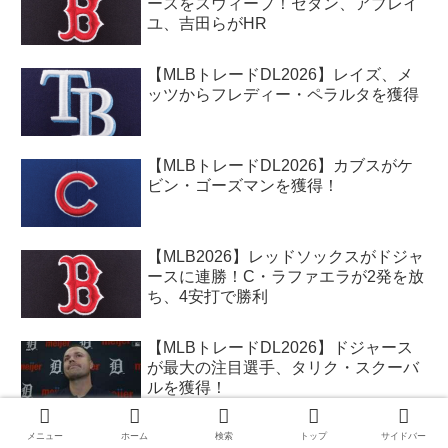
ースをスウィープ！セダン、アブレイ
ユ、吉田らがHR
【MLBトレードDL2026】レイズ、メ
ッツからフレディー・ペラルタを獲得
【MLBトレードDL2026】カブスがケ
ビン・ゴーズマンを獲得！
【MLB2026】レッドソックスがドジャ
ースに連勝！C・ラファエラが2発を放
ち、4安打で勝利
【MLBトレードDL2026】ドジャース
が最大の注目選手、タリク・スクーバ
ルを獲得！
【MLBトレードDL2026】ホワイトソ
メニュー
ホーム
検索
トップ
サイドバー