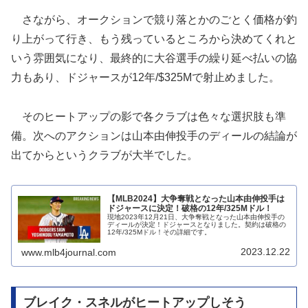
さながら、オークションで競り落とかのごとく価格が釣
り上がって行き、もう残っているところから決めてくれと
いう雰囲気になり、最終的に大谷選手の繰り延べ払いの協
力もあり、ドジャースが12年/$325Mで射止めました。
そのヒートアップの影で各クラブは色々な選択肢も準
備。次へのアクションは山本由伸投手のディールの結論が
出てからというクラブが大半でした。
【MLB2024】大争奪戦となった山本由伸投手は
ドジャースに決定！破格の12年/325Mドル！
現地2023年12月21日、大争奪戦となった山本由伸投手の
ディールが決定！ドジャースとなりました。契約は破格の
12年/325Mドル！その詳細です。
2023.12.22
www.mlb4journal.com
ブレイク・スネルがヒートアップしそう