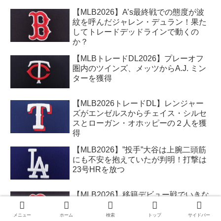
【MLB2026】A’s最終戦での態度が波
紋を呼んだジャレン・デュラン！果た
してトレードデッドラインで動くの
か？
【MLBトレードDL2026】プレーオフ
圏内のツインズ、メッツからA.J. ミン
ターを獲得
【MLB2026トレードDL】レンジャー
ズがエンゼルスからチェイス・シルセ
スとローガン・オホッピーの２人を獲
得
【MLB2026】”投手”大谷は上腕二頭筋
にも不安を抱えていたが判明！打撃は
23号HRを放つ
【MLB2026】移籍デビュー戦でいきな
り死球のレッドソックスのカーティ
ス・ミード、骨折が判明してILへ
メニュー
ホーム
検索
トップ
サイドバー