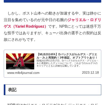
しかし、ポスト山本への動きが加速する中、実は静かに
注目を集めているのが元中日の右腕の
ジャリエル・ロドリ
ゲス（Yariel Rodríguez）
です。NPBにとっては迷惑千万
な投手ではありますが、キューバ出身の選手との契約は反
故にされがちです。
【MLB2024FA】Dバックスがルルデス・グリエ
ル・Jr.と再契約！3年保証、オプトアウトあり！
現地2023年12月17日、Dバックスがルルデス・グリエル・
Jr.と再契約したディールについて、これまでのルルデスの
キャリアとともに詳細を記載しています。
2023.12.18
www.mlb4journal.com
表記