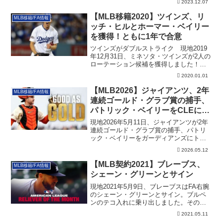
2023.12.07
【MLB移籍2020】ツインズ、リ
MLB移籍/FA情報
ッチ・ヒルとホーマー・ベイリー
を獲得！ともに1年で合意
ツインズがダブルストライク 現地2019
年12月31日、ミネソタ・ツインズが2人の
ローテーション候補を獲得しました！し
か...
2020.01.01
【MLB2026】ジャイアンツ、2年
MLB移籍/FA情報
連続ゴールド・グラブ賞の捕手、
パトリック・ベイリーをCLEにト
レード
現地2026年5月11日、ジャイアンツが2年
連続ゴールド・グラブ賞の捕手、パトリ
ック・ベイリーをガーディアンズにトレ
ード。その背景を含めた詳細です。
2026.05.12
【MLB契約2021】ブレーブス、
MLB移籍/FA情報
シェーン・グリーンとサイン
現地2021年5月9日、ブレーブスはFA右腕
のシェーン・グリーンとサイン。ブルペ
ンのテコ入れに乗り出しました。その
他、2021年5月上旬のブレーブスのILの状
2021.05.11
況も記載しています