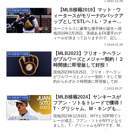
2021.12.29
【MLB移籍2019】マット・ウ
MLB移籍/FA情報
ィータースがモリーナのバックア
ップとしてSTLへ！L・フォーサ
イスはTEXに決定
カージナルスに豪華な捕手陣が誕生へ現
地2019年2月26日、実績あるFA選手のデ
ィールが決まっておりますので、記して
おき...
2019.02.28
【MLB2023】フリオ・テヘラン
MLB移籍/FA情報
がブルワーズとメジャー契約！２
時間後に即登板して好投！
現地2023年5月25日、フリオ・テヘラン
がブルワーズとメジャー契約！そして契
約からわずか２時間後に即登板して好投
しました。これまでの経緯も含めた詳細
2023.05.27
です。
【MLB移籍2024】ヤンキースが
MLB移籍/FA情報
フアン・ソトをトレードで獲得！
T・グリシャム、M・キングも動
く大型トレード成立！
現地2023年12月6日、NYYとSDP間でト
レーが成立。フアン・ソトがNYYとなり
ました。T・グリシャムもNYYです。M・
キングらはパドレスへ。