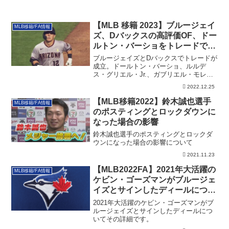
【MLB 移籍 2023】ブルージェイ
MLB移籍/FA情報
ズ、Dバックスの高評価OF、ドー
ルトン・バーショをトレードで獲
得
ブルージェイズとDバックスでトレードが
成立。ドールトン・バーショ、ルルデ
ス・グリエル・Jr.、ガブリエル・モレー
ノが動くトレードです。
2022.12.25
【MLB移籍2022】鈴木誠也選手
MLB移籍/FA情報
のポスティングとロックダウンに
なった場合の影響
鈴木誠也選手のポスティングとロックダ
ウンになった場合の影響について
2021.11.23
【MLB2022FA】2021年大活躍の
MLB移籍/FA情報
ケビン・ゴーズマンがブルージェ
イズとサインしたディールについ
て
2021年大活躍のケビン・ゴーズマンがブ
ルージェイズとサインしたディールにつ
いてその詳細です。