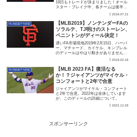
19日もトレードが決まりました！オール
スター・ブレイク中、各チームは後半戦
ある...
2018.07.21
【MLB2019】ノンテンダーFAの
MLB移籍/FA情報
ソラルテ、TJ明けのストーレン、
ペニントンがディール決定！
遅いFA市場現地2019年2月15日、ハーパ
ー、マチャード、カイケル、キンブレル
のディールはやはり動きがありません。
マチ...
2019.02.16
【MLB 2023 FA】復活なる
MLB移籍/FA情報
か！？ジャイアンツがマイケル・
コンフォートと2年で合意
ジャイアンツがマイケル・コンフォート
と2年で合意。2022年は全休しています
が、このディールの詳細について。
2022.12.26
スポンサーリンク