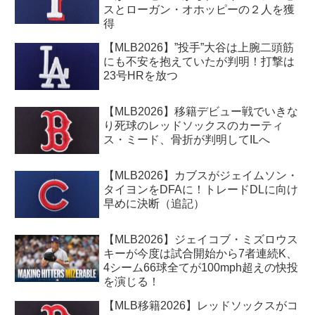
スとローガン・オホッピーの２人を獲
得
【MLB2026】”投手”大谷は上腕二頭筋
にも不安を抱えていたが判明！打撃は
23号HRを放つ
【MLB2026】移籍デビュー戦でいきな
り死球のレッドソックスのカーティ
ス・ミード、骨折が判明してILへ
【MLB2026】カブスがジェイムソン・
タイヨンをDFAに！トレードDLに向け
早めに決断（追記）
【MLB2026】ジェイコブ・ミズロウス
キーが今度は試合開始から7者連続K、
4シーム66球全てが100mph超えの快投
を演じる！
【MLB移籍2026】レッドソックスがコ