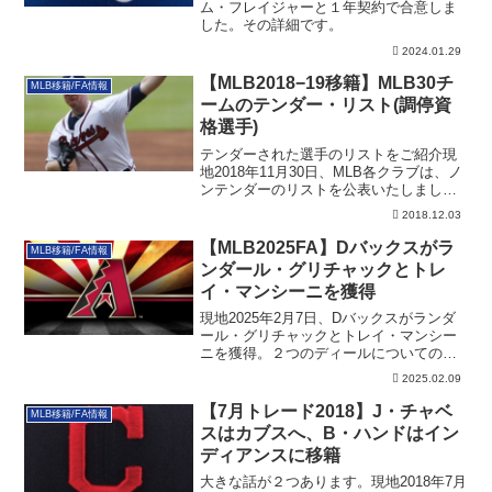
ム・フレイジャーと１年契約で合意しま
した。その詳細です。
2024.01.29
【MLB2018−19移籍】MLB30チ
MLB移籍/FA情報
ームのテンダー・リスト(調停資
格選手)
テンダーされた選手のリストをご紹介現
地2018年11月30日、MLB各クラブは、ノ
ンテンダーのリストを公表いたしまし
た。...
2018.12.03
【MLB2025FA】Dバックスがラ
MLB移籍/FA情報
ンダール・グリチャックとトレ
イ・マンシーニを獲得
現地2025年2月7日、Dバックスがランダ
ール・グリチャックとトレイ・マンシー
ニを獲得。２つのディールについての詳
細です。
2025.02.09
【7月トレード2018】J・チャベ
MLB移籍/FA情報
スはカブスへ、B・ハンドはイン
ディアンスに移籍
大きな話が２つあります。現地2018年7月