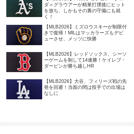
ダ＝グラウアーが精巣打撲後にヒット
を放ち、しかもその裏の守備にも就
く！
【MLB2026】ミズロウスキーが制限付
きで復帰！MILはマッカラーズもデビ
ューさせ、メッツに快勝
【MLB2026】レッドソックス、シーソ
ーゲームを制して14連勝！ケイレブ・
ダービンが勝ち越しHR
【MLB2026】大谷、フィリーズ戦の先
発を回避！当面の間は投手での出場は
なしに