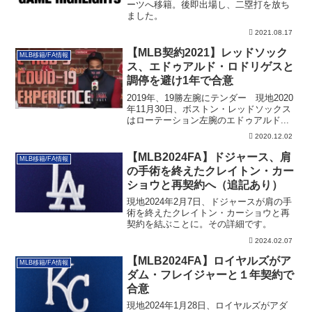
ーツへ移籍。後即出場し、二塁打を放ち
ました。
2021.08.17
【MLB契約2021】レッドソック
MLB移籍/FA情報
ス、エドゥアルド・ロドリゲスと
調停を避け1年で合意
2019年、19勝左腕にテンダー 現地2020
年11月30日、ボストン・レッドソックス
はローテーション左腕のエドゥアルド...
2020.12.02
【MLB2024FA】ドジャース、肩
MLB移籍/FA情報
の手術を終えたクレイトン・カー
ショウと再契約へ（追記あり）
現地2024年2月7日、ドジャースが肩の手
術を終えたクレイトン・カーショウと再
契約を結ぶことに。その詳細です。
2024.02.07
【MLB2024FA】ロイヤルズがア
MLB移籍/FA情報
ダム・フレイジャーと１年契約で
合意
現地2024年1月28日、ロイヤルズがアダ