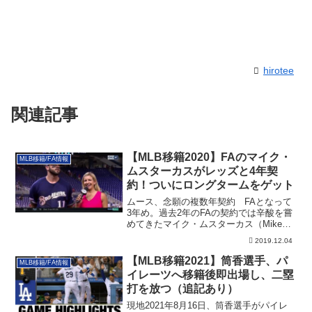
hirotee
関連記事
【MLB移籍2020】FAのマイク・
MLB移籍/FA情報
ムスターカスがレッズと4年契
約！ついにロングタームをゲット
ムース、念願の複数年契約 FAとなって
3年め。過去2年のFAの契約では辛酸を嘗
めてきたマイク・ムスターカス（Mike
M...
2019.12.04
【MLB移籍2021】筒香選手、パ
MLB移籍/FA情報
イレーツへ移籍後即出場し、二塁
打を放つ（追記あり）
現地2021年8月16日、筒香選手がパイレ