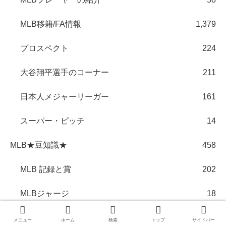
MLB移籍/FA情報
1,379
プロスペクト
224
大谷翔平選手のコーナー
211
日本人メジャーリーガー
161
スーパー・ピッチ
14
MLB★豆知識★
458
MLB 記録と賞
202
MLBジャージ
18
MLBスタジアム
35
メニュー
ホーム
検索
トップ
サイドバー