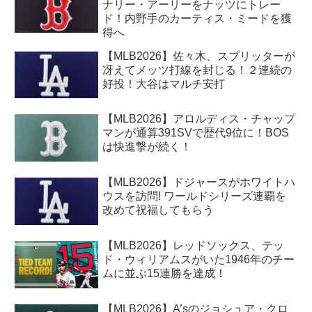
ナリー・アーリーをナッツにトレー
ド！内野手のカーティス・ミードを獲
得へ
【MLB2026】佐々木、スプリッターが
冴えてメッツ打線を封じる！２連続の
好投！大谷はマルチ安打
【MLB2026】アロルディス・チャップ
マンが通算391SVで歴代9位に！BOS
は快進撃が続く！
【MLB2026】ドジャースがホワイトハ
ウスを訪問! ワールドシリーズ連覇を
改めて祝福してもらう
【MLB2026】レッドソックス、テッ
ド・ウィリアムスがいた1946年のチー
ムに並ぶ15連勝を達成！
【MLB2026】A’sのジョシュア・クロ