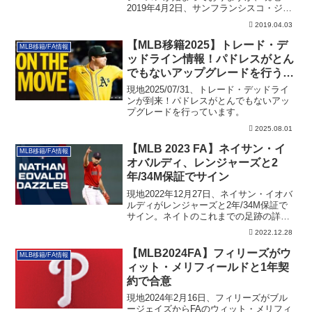
2019年4月2日、サンフランシスコ・ジャ
イアンツ...
2019.04.03
【MLB移籍2025】トレード・デ
MLB移籍/FA情報
ッドライン情報！パドレスがとん
でもないアップグレードを行う！
（追記あり）
現地2025/07/31、トレード・デッドライ
ンが到来！パドレスがとんでもないアッ
プグレードを行っています。
2025.08.01
【MLB 2023 FA】ネイサン・イ
MLB移籍/FA情報
オバルディ、レンジャーズと2
年/34M保証でサイン
現地2022年12月27日、ネイサン・イオバ
ルディがレンジャーズと2年/34M保証で
サイン。ネイトのこれまでの足跡の詳細
も記載しています。
2022.12.28
【MLB2024FA】フィリーズがウ
MLB移籍/FA情報
ィット・メリフィールドと1年契
約で合意
現地2024年2月16日、フィリーズがブル
ージェイズからFAのウィット・メリフィ