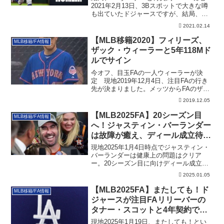
2021年2月13日、3Bスポットで大きな噂
も出ていたドジャースですが、結局、ジ
ャス...
2021.02.14
【MLB移籍2020】フィリーズ、
MLB移籍/FA情報
ザック・ウィーラーと5年118Mド
ルでサイン
今オフ、目玉FAの一人ウィーラーが決
定 現地2019年12月4日、注目FAの行き
先が決まりました。メッツからFAのザッ
ク...
2019.12.05
【MLB2025FA】20シーズン目
MLB移籍/FA情報
へ！ジャスティン・バーランダー
は故障が癒え、ディール成立待
ち！
現地2025年1月4日時点でジャスティン・
バーランダーは健康上の問題はクリア
ー。20シーズン目に向けディール成立待
ち！
2025.01.05
【MLB2025FA】またしても！ド
MLB移籍/FA情報
ジャースが注目FAリリーバーの
タナー・スコットと4年契約で合
意
現地2025年1月19日、またしても！とい