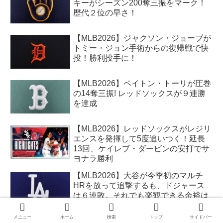
キーがシーズン200奪三振をマーク！
歴代２位の早さ！
【MLB2026】ジャクソン・ジョーブが
トミー・ジョン手術からの復帰戦で快
投！勝利投手に！
【MLB2026】ペイトン・トーリが圧巻
の14奪三振! レッドソックスが９連勝
を達成
【MLB2026】レッドソックスがレジリ
エンスを発揮して5度追いつく！延長
13回、ケイレブ・ダービンの安打でサ
ヨナラ勝利
【MLB2026】大谷が今季初のマルチ
HRを放って追撃するも、ドジャース
は６連敗。それでも楽観できる余裕は
あり
メニュー
ホーム
検索
トップ
サイドバー
【MLB2026】タリク・スクーバルが早