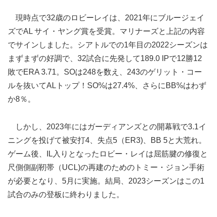
現時点で32歳のロビーレイは、2021年にブルージェイ
ズでAL サイ・ヤング賞を受賞。マリナーズと上記の内容
でサインしました。シアトルでの1年目の2022シーズンは
まずまずの好調で、32試合に先発して189.0 IPで12勝12
敗でERA 3.71。SOは248を数え、243のゲリット・コー
ルを抜いてALトップ！SO%は27.4%、さらにBB%はわず
か8％。
しかし、2023年にはガーディアンズとの開幕戦で3.1イ
ニングを投げて被安打4、失点5（ER3)、BB 5と大荒れ。
ゲーム後、IL入りとなったロビー・レイは屈筋腱の修復と
尺側側副靭帯（UCL)の再建のためのトミー・ジョン手術
が必要となり、5月に実施。結局、2023シーズンはこの1
試合のみの登板に終わりました。