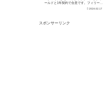
ールドと1年契約で合意です。フィリーズ
は強力な武器を手に入れました
2024.02.17
スポンサーリンク