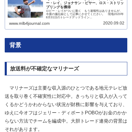
ー・レイ、ジョナサン・ビヤー、ロス・ストリッ
プリングを獲得
ロビー・レイがついに動く もう速報性はありませんが、
今後の備忘録として記事にさせてください。 現地2020年
8月31日のトレードデッドライン...
2020.09.02
www.mlb4journal.com
背景
放送料が不確定なマリナーズ
マリナーズは主要な収入源のひとつである地元テレビ放
送を取り巻く不確実性に対応中。きっちりと収入が入って
くるかどうかわからない状況が財務に影響を与えており、
ゆえに今オフはジェリー・ディポートPOBOがお金のかか
らない方法でチームを編成中。大胆トレード連発の背景は
それがあります。