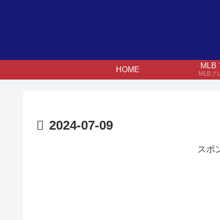
ML
HOME
MLB
2024-07-09
スポ