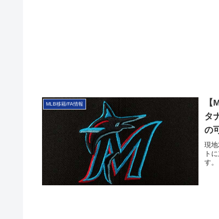
【
MLB移籍/FA情報
タ
の
現地
トに
す。