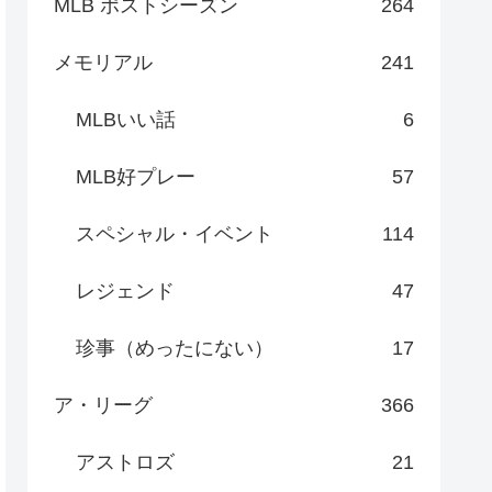
MLB ポストシーズン
264
メモリアル
241
MLBいい話
6
MLB好プレー
57
スペシャル・イベント
114
レジェンド
47
珍事（めったにない）
17
ア・リーグ
366
アストロズ
21