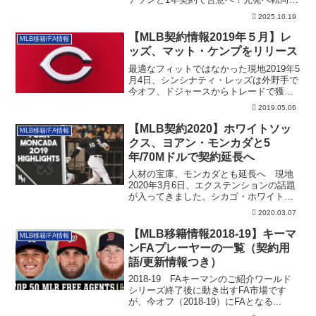
定です。その詳細です。
2025.10.19
【MLB契約情報2019年５月】レ
MLB移籍/FA情報
ッズ、マット・ケンプをリリース
最適なフィットではなかった現地2019年5
月4日、シンシナティ・レッズは外野手で
今オフ、ドジャースからトレードで獲得
した...
2019.05.06
【MLB契約2020】ホワイトソッ
MLB移籍/FA情報
クス、ヨアン・モンカダと5
年/70Mドルで契約延長へ
人材の宝庫、モンカダとも延長へ 現地
2020年3月6日、エクステンションの話題
が入ってきました。シカゴ・ホワイトソ
ックス...
2020.03.07
【MLB移籍情報2018-19】キーマ
MLB移籍/FA情報
ンFAプレーヤーの一覧（契約用
語/更新情報つき）
2018-19 FAキーマンのご紹介ワールド
シリーズ終了後に動き出すFA市場です
が、今オフ（2018-19）にFAとなる...