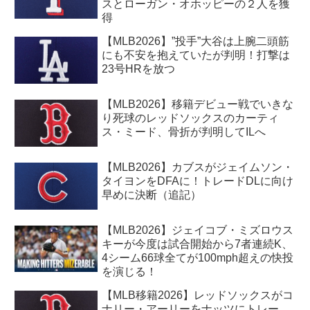
スとローガン・オホッピーの２人を獲
得
【MLB2026】”投手”大谷は上腕二頭筋
にも不安を抱えていたが判明！打撃は
23号HRを放つ
【MLB2026】移籍デビュー戦でいきな
り死球のレッドソックスのカーティ
ス・ミード、骨折が判明してILへ
【MLB2026】カブスがジェイムソン・
タイヨンをDFAに！トレードDLに向け
早めに決断（追記）
【MLB2026】ジェイコブ・ミズロウス
キーが今度は試合開始から7者連続K、
4シーム66球全てが100mph超えの快投
を演じる！
【MLB移籍2026】レッドソックスがコ
ナリー・アーリーをナッツにトレー