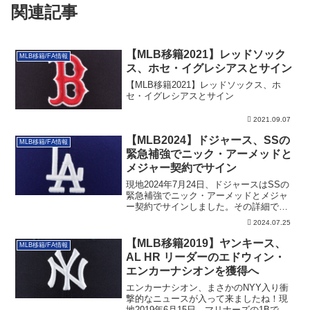
関連記事
【MLB移籍2021】レッドソック
MLB移籍/FA情報
ス、ホセ・イグレシアスとサイン
【MLB移籍2021】レッドソックス、ホ
セ・イグレシアスとサイン
2021.09.07
【MLB2024】ドジャース、SSの
MLB移籍/FA情報
緊急補強でニック・アーメッドと
メジャー契約でサイン
現地2024年7月24日、ドジャースはSSの
緊急補強でニック・アーメッドとメジャ
ー契約でサインしました。その詳細で
す。
2024.07.25
【MLB移籍2019】ヤンキース、
MLB移籍/FA情報
AL HR リーダーのエドウィン・
エンカーナシオンを獲得へ
エンカーナシオン、まさかのNYY入り衝
撃的なニュースが入って来ましたね！現
地2019年6月15日、マリナーズの1Bで日