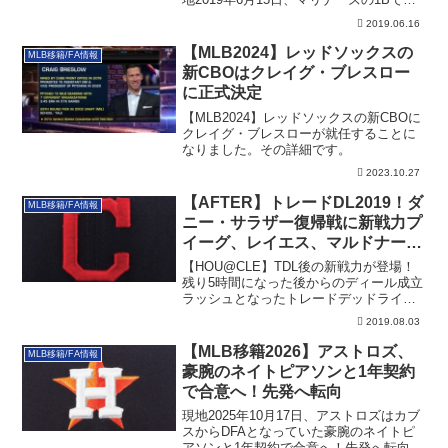
本...
2019.06.16
【MLB2024】レッドソックスの
MLB移籍/FA情報
新CBOはクレイグ・ブレスロー
に正式決定
【MLB2024】レッドソックスの新CBOに
クレイグ・ブレスローが就任することに
なりました。その詳細です。
2023.10.27
【AFTER】トレードDL2019！ダ
MLB移籍/FA情報
ニー・サラザー復帰戦に新戦力プ
イーグ、レイエス、マルドナード
がプレー
【HOU@CLE】TDL後の新戦力が登場！
残り5時間になった後からのディール成立
ラッシュとなったトレードデッドライン
20...
2019.08.03
【MLB移籍2026】アストロズ、
MLB移籍/FA情報
豪腕のネイトピアソンと1年契約
で合意へ！先発へ転向
現地2025年10月17日、アストロズはカブ
スからDFAとなっていた豪腕のネイトピ
アソンと1年契約で合意へ！先発へ転向予