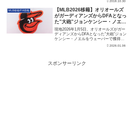
2018.10.30
【MLB2026移籍】オリオールズ
MLB移籍/FA情報
がガーディアンズからDFAとなっ
た”大砲”ジョンケンシー・ノエル
を獲得
現地2026年1月5日、オリオールズがガー
ディアンズからDFAとなった”大砲”ジョン
ケンシー・ノエルをウェーバーで獲得し
ました。その詳細です。
2026.01.06
スポンサーリンク