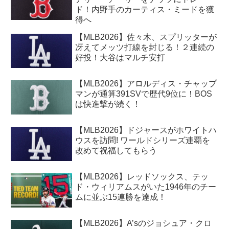
ド！内野手のカーティス・ミードを獲
得へ
【MLB2026】佐々木、スプリッターが
冴えてメッツ打線を封じる！２連続の
好投！大谷はマルチ安打
【MLB2026】アロルディス・チャップ
マンが通算391SVで歴代9位に！BOS
は快進撃が続く！
【MLB2026】ドジャースがホワイトハ
ウスを訪問! ワールドシリーズ連覇を
改めて祝福してもらう
【MLB2026】レッドソックス、テッ
ド・ウィリアムスがいた1946年のチー
ムに並ぶ15連勝を達成！
【MLB2026】A’sのジョシュア・クロ