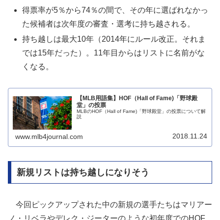
得票率が5％から74％の間で、その年に選ばれなかっ
た候補者は次年度の審査・選考に持ち越される。
持ち越しは最大10年（2014年にルール改正。それま
では15年だった）。11年目からはリストに名前がな
くなる。
【MLB用語集】HOF（Hall of Fame)「野球殿
堂」の投票
MLBのHOF（Hall of Fame)「野球殿堂」の投票について解
説
2018.11.24
www.mlb4journal.com
新規リストは持ち越しになりそう
今回ピックアップされた中の新規の選手たちはマリアー
ノ・リベラやデレク・ジーターのような初年度でのHOF