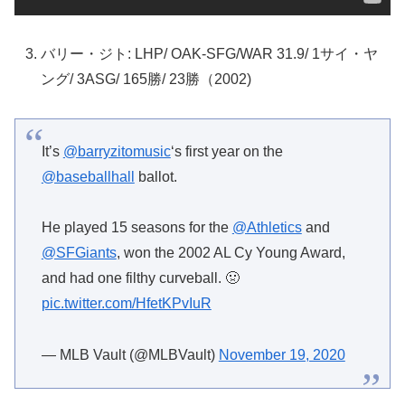
バリー・ジト: LHP/ OAK-SFG/WAR 31.9/ 1サイ・ヤ
ング/ 3ASG/ 165勝/ 23勝（2002)
It’s
@barryzitomusic
‘s first year on the
@baseballhall
ballot.
He played 15 seasons for the
@Athletics
and
@SFGiants
, won the 2002 AL Cy Young Award,
and had one filthy curveball. 🤢
pic.twitter.com/HfetKPvIuR
— MLB Vault (@MLBVault)
November 19, 2020