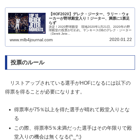
【HOF2020】デレク・ジーター、ラリー・ウォ
ーカーが野球殿堂入り！ジーター、満票に1票足
らず
決定！2020野球殿堂 現地2020年1月21日、2020年の野
球殿堂の投票が行われ、ヤンキースOBのデレク・ジーター
（Derek Jete...
2020.01.22
www.mlb4journal.com
投票のルール
リストアップされている選手がHOFになるには以下の
得票を得ることが必要になります。
得票率が75％以上を得た選手が晴れて殿堂入りとな
る
この際、得票率5％未満だった選手はその年限りで殿
堂入りの機会は無くなる(^_^;)