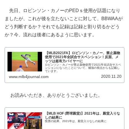
先日、ロビンソン・カノーのPEDｓ使用が話題になり
ましたが、これが後を立たないことに対して、BBWAAが
どう判断するか？それでも記録は記録と割り切るかどう
か？今、流れは後者にあるように思います。
【MLB2021FA】ロビンソン・カノー、禁止薬物
使用で2021年全試合サスペンション！反面、メ
ッツは超有力バイヤーに
ロビンソン・カノーが禁止薬物使用で2021年全試合サスペ
ンションになったことについて、補強の視点からも記載し
ています。
2020.11.20
www.mlb4journal.com
お読みいただき、ありがとうございました。
【MLB HOF (野球殿堂)】2021年は、殿堂入りな
しの結果に
投票の結果、2021年は、殿堂入りなしの結果に