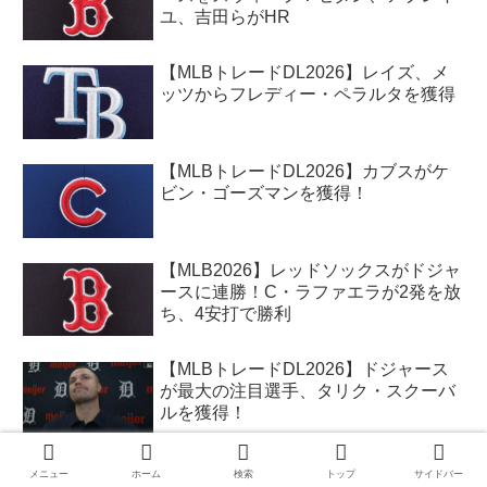
ユ、吉田らがHR
【MLBトレードDL2026】レイズ、メ
ッツからフレディー・ペラルタを獲得
【MLBトレードDL2026】カブスがケ
ビン・ゴーズマンを獲得！
【MLB2026】レッドソックスがドジャ
ースに連勝！C・ラファエラが2発を放
ち、4安打で勝利
【MLBトレードDL2026】ドジャース
が最大の注目選手、タリク・スクーバ
ルを獲得！
【MLBトレードDL2026】ホワイトソ
メニュー
ホーム
検索
トップ
サイドバー