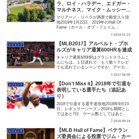
ラ、ロイ・ハラデー、エドガー・
マルチネス、マイク・ムッシーナ
の4名が殿堂入り（追記あり）
マリアーノ・リベラが満票で殿堂入り現
地2019年1月22日、2019年のHall Of
Fame（ホール・オブ・フェイム...
2019.01.23
【MLB2017】アルベルト・プホ
レジェンド
ルズがキャリア通算600HRを達成
キャリア通算600HRはグランドスラムこ
んにちは。１日遅れで、もう散々テレビ
でも流れているシーンですが、アーカイ
ブのため...
2017.06.06
【Don’t Miss it】2018年で引退を
レジェンド
表明している選手たち（追記あ
り）
2018で引退する選手達現地2018年9月23
日、レギュラーシーズン2018も期間とし
てはあと7日、ゲーム数としてはあと...
2018.09.24
【MLB Hall of Fame】ベテラン
レジェンド
ズ委員会による投票でジム・カー