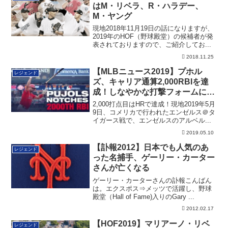
はM・リベラ、R・ハラデー、
M・ヤング
現地2018年11月19日の話になりますが、
2019年のHOF（野球殿堂）の候補者が発
表されておりますので、ご紹介してお...
2018.11.25
【MLBニュース2019】プホル
レジェンド
ズ、キャリア通算2,000RBIを達
成！しなやかな打撃フォームに進
化（追記あり）
2,000打点目はHRで達成！現地2019年5月
9日、コメリカで行われたエンゼルス＠タ
イガース戦で、エンゼルスのアルベル...
2019.05.10
【訃報2012】日本でも人気のあ
レジェンド
った名捕手、ゲーリー・カーター
さんが亡くなる
ゲーリー・カーターさんの訃報こんばん
は。エクスポス⇒メッツで活躍し、野球
殿堂（Hall of Fame)入りのGary ...
2012.02.17
【HOF2019】マリアーノ・リベ
レジェンド