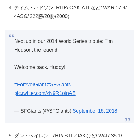
ティム・ハドソン: RHP/ OAK-ATLなど/ WAR 57.9/
4ASG/ 222勝/20勝(2000)
Next up in our 2014 World Series tribute: Tim
Hudson, the legend.
Welcome back, Huddy!
#ForeverGiant
#SFGiants
pic.twitter.com/zN9R1olnAE
— SFGiants (@SFGiants)
September 16, 2018
ダン・ヘイレン: RHP/ STL-OAKなど/ WAR 35.1/