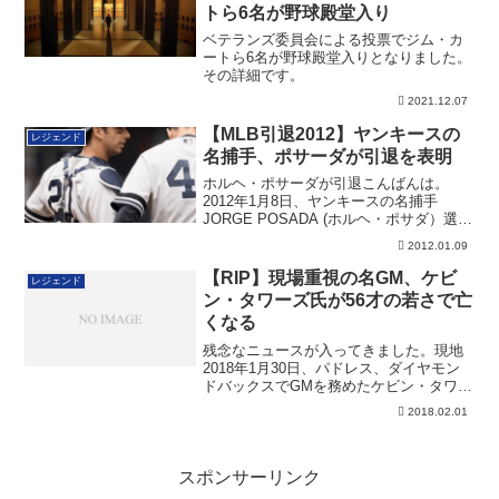
トら6名が野球殿堂入り
ベテランズ委員会による投票でジム・カ
ートら6名が野球殿堂入りとなりました。
その詳細です。
2021.12.07
【MLB引退2012】ヤンキースの
レジェンド
名捕手、ポサーダが引退を表明
ホルヘ・ポサーダが引退こんばんは。
2012年1月8日、ヤンキースの名捕手
JORGE POSADA (ホルヘ・ポサダ）選
手...
2012.01.09
【RIP】現場重視の名GM、ケビ
レジェンド
ン・タワーズ氏が56才の若さで亡
くなる
残念なニュースが入ってきました。現地
2018年1月30日、パドレス、ダイヤモン
ドバックスでGMを務めたケビン・タワー
ズ氏...
2018.02.01
スポンサーリンク