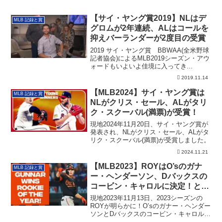
【サイ・ヤング賞2019】NLはデ
MLB 記録と賞
グロムが2年連続、ALはコールを
抑えバーランダーが2度目の受賞
2019 サイ・ヤング賞 BBWAA(全米野球
記者協会)によるMLB2019シーズン・アウ
ォードもいよいよ佳境に入ってき...
2019.11.14
【MLB2024】サイ・ヤング賞は
MLB 記録と賞
NLがクリス・セール、ALがタリ
ク・スクーバル(満票)が受賞！
現地2024年11月20日、サイ・ヤング賞が
発表され、NLがクリス・セール、ALがタ
リク・スクーバル(満票)が受賞しました。
2024.11.21
【MLB2023】ROYはO’sのガナ
MLB 記録と賞
ー・ヘンダーソン、Dバックスの
コービン・キャロルに決定！とも
に満票での受賞
現地2023年11月13日、2023シーズンの
ROYが明らかに！O’sのガナー・ヘンダー
ソンとDバックスのコービン・キャロルが
受賞しました。ともに満票での受賞で