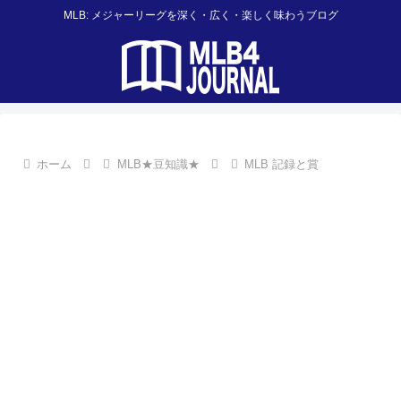
MLB: メジャーリーグを深く・広く・楽しく味わうブログ
ホーム
MLB★豆知識★
MLB 記録と賞