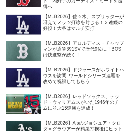
ド！内野手のカーティス・ミードを獲
得へ
【MLB2026】佐々木、スプリッターが
冴えてメッツ打線を封じる！２連続の
好投！大谷はマルチ安打
【MLB2026】アロルディス・チャップ
マンが通算391SVで歴代9位に！BOS
は快進撃が続く！
【MLB2026】ドジャースがホワイトハ
ウスを訪問! ワールドシリーズ連覇を
改めて祝福してもらう
【MLB2026】レッドソックス、テッ
ド・ウィリアムスがいた1946年のチー
ムに並ぶ15連勝を達成！
【MLB2026】A’sのジョシュア・クロ
ダ＝グラウアーが精巣打撲後にヒット