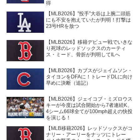
得
【MLB2026】”投手”大谷は上腕二頭筋
にも不安を抱えていたが判明！打撃は
23号HRを放つ
【MLB2026】移籍デビュー戦でいきな
り死球のレッドソックスのカーティ
ス・ミード、骨折が判明してILへ
【MLB2026】カブスがジェイムソン・
タイヨンをDFAに！トレードDLに向け
早めに決断（追記）
【MLB2026】ジェイコブ・ミズロウス
キーが今度は試合開始から7者連続K、
4シーム66球全てが100mph超えの快投
を演じる！
【MLB移籍2026】レッドソックスがコ
ナリー・アーリーをナッツにトレー