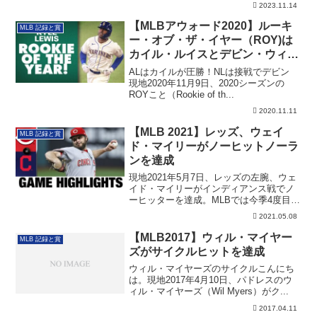
2023.11.14
す。その詳細です。
【MLBアウォード2020】ルーキ
MLB 記録と賞
ー・オブ・ザ・イヤー（ROY)は
カイル・ルイスとデビン・ウィリ
アムスに決定！
ALはカイルが圧勝！NLは接戦でデビン
現地2020年11月9日、2020シーズンの
ROYこと（Rookie of th...
2020.11.11
【MLB 2021】レッズ、ウェイ
MLB 記録と賞
ド・マイリーがノーヒットノーラ
ンを達成
現地2021年5月7日、レッズの左腕、ウェ
イド・マイリーがインディアンス戦でノ
ーヒッターを達成。MLBでは今季4度目の
達成となります
2021.05.08
【MLB2017】ウィル・マイヤー
MLB 記録と賞
ズがサイクルヒットを達成
ウィル・マイヤーズのサイクルこんにち
は。現地2017年4月10日、パドレスのウ
ィル・マイヤーズ（Wil Myers）がク...
2017.04.11