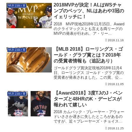
2018MVPが決定！ALはWSチャ
MLB 記録と賞
ンプのベッツ、NLはあわや3冠の
イェリッチに！
2018 MVP現地2018年11月15日、Award
のクライマックスとも言える両リーグの
MVPの発表が行われ、ア・リー...
2018.11.16
【MLB 2018】ローリングス・ゴ
MLB 記録と賞
ールド・グラブ賞とは？2018年
の受賞者情報も（追記あり）
ゴールドグラブ賞決定現地2018年11月4
日、ローリングス ゴールド・グラブ賞の
受賞者が発表されました。この賞、公式
など...
2018.11.05
【Award2018】3度TJのJ・ベン
MLB 記録と賞
ターズと48HRのK・デービスが
報われて嬉しい
2018 カムバック・プレーヤー・アウォー
ドいささか遅きに失したところがあるの
ですが、近々プレーヤーズ・チョイス・
アウォ...
2018.11.25