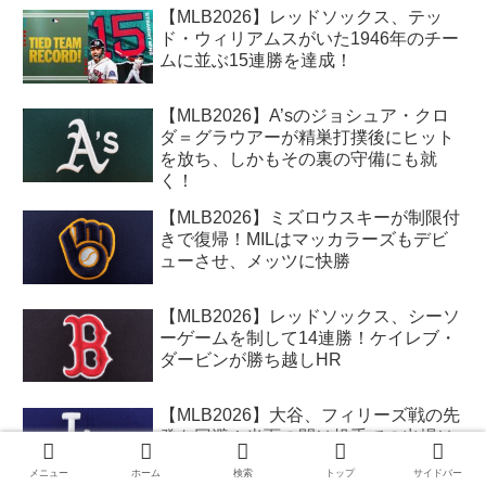
【MLB2026】レッドソックス、テッ
ド・ウィリアムスがいた1946年のチー
ムに並ぶ15連勝を達成！
【MLB2026】A’sのジョシュア・クロ
ダ＝グラウアーが精巣打撲後にヒット
を放ち、しかもその裏の守備にも就
く！
【MLB2026】ミズロウスキーが制限付
きで復帰！MILはマッカラーズもデビ
ューさせ、メッツに快勝
【MLB2026】レッドソックス、シーソ
ーゲームを制して14連勝！ケイレブ・
ダービンが勝ち越しHR
【MLB2026】大谷、フィリーズ戦の先
発を回避！当面の間は投手での出場は
なしに
メニュー
ホーム
検索
トップ
サイドバー