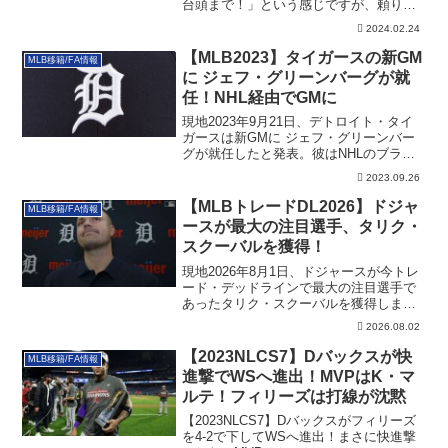
台頭まで！」という感じですが、頼りに
なる３Bを獲得しています。その詳細で
2024.02.24
す。
【MLB2023】タイガースの新GM
MLB移籍/FA情報
に ジェフ・グリーンバーグが就
任！NHL経由でGMに
現地2023年9月21日、デトロイト・タイ
ガースは新GMに ジェフ・グリーンバー
グが就任したと発表。彼はNHLのブラッ
クホークスの編成を担当していました。
2023.09.26
その詳細です。
【MLBトレードDL2026】ドジャ
MLB移籍/FA情報
ースが最大の注目選手、タリク・
スクーバルを獲得！
現地2026年8月1日、ドジャースが今トレ
ード・デッドラインで最大の注目選手で
あったタリク・スクーバルを獲得しまし
た。その詳細です。
2026.08.02
【2023NLCS7】Dバックスが快
MLB移籍/FA情報
進撃でWSへ進出！MVPはK・マ
ルテ！フィリーズは打線が沈黙
【2023NLCS7】Dバックスがフィリーズ
を4-2で下してWSへ進出！まさに快進撃