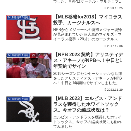
でした。MVPはケーテル・マルテ！フィ
リーズは打線が沈黙しました。
2023.10.25
【MLB移籍for2018】マイコラス
MLB移籍/FA情報
投手、カージナルスへ
NPBからメジャーへの復帰メジャー復帰
が見込まれていた巨人軍のマイルズ・マ
イコラス投手（29才）のカージナルス入
りが決ま...
2017.12.06
【NPB 2023 契約】アリスティデ
MLB移籍/FA情報
ス・アキーノがNPBへ！中日と1
年契約でサイン
2019シーズンにセンセーショナルな活躍
をしたアリスティデス・アキーノがNPB
へ！中日と1年契約でサインしました。そ
のアキーノの詳細を記載しています。
2022.11.29
【MLB 2023】エルビス・アンド
MLB移籍/FA情報
ラスを獲得したホワイトソック
ス。今オフの編成状況は？
エルビス・アンドラスを獲得したホワイ
トソックス。今オフの編成状況にも触れ
てみました