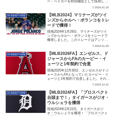
ー・ベイカーを特別補佐として採用しま
した。その詳細です。
2024.01.16
【MLB2024】マリナーズがツイ
MLB移籍/FA情報
ンズからホルヘ・ポランコをトレ
ードで獲得！
現地2024年1月29日、マリナーズがツイ
ンズからホルヘ・ポランコをトレードで
獲得しました。このトレードはアンソニ
ー・デスクラファニー、ジャスティン・
2024.01.30
トーパらがツインズに動きます。その詳
細です。
【MLB2026FA】エンゼルス、ド
MLB移籍/FA情報
ジャースからFAのカービー・イ
ェーツと1年契約で合意
現地2025年12月30日、エンゼルスがドジ
ャースからFAとなっていたカービー・イ
ェーツと1年契約で合意しました。その詳
細です。
2025.12.31
【MLB2024FA】「プロスペクト
MLB移籍/FA情報
台頭まで！」タイガースがジオ・
ウルシェラを獲得
現地2024年2月22日、タイガースがジ
オ・ウルシェラを獲得！「プロスペクト