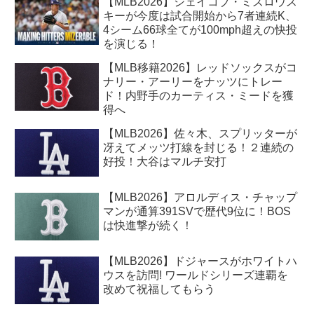
【MLB2026】ジェイコブ・ミズロウス
キーが今度は試合開始から7者連続K、
4シーム66球全てが100mph超えの快投
を演じる！
【MLB移籍2026】レッドソックスがコ
ナリー・アーリーをナッツにトレー
ド！内野手のカーティス・ミードを獲
得へ
【MLB2026】佐々木、スプリッターが
冴えてメッツ打線を封じる！２連続の
好投！大谷はマルチ安打
【MLB2026】アロルディス・チャップ
マンが通算391SVで歴代9位に！BOS
は快進撃が続く！
【MLB2026】ドジャースがホワイトハ
ウスを訪問! ワールドシリーズ連覇を
改めて祝福してもらう