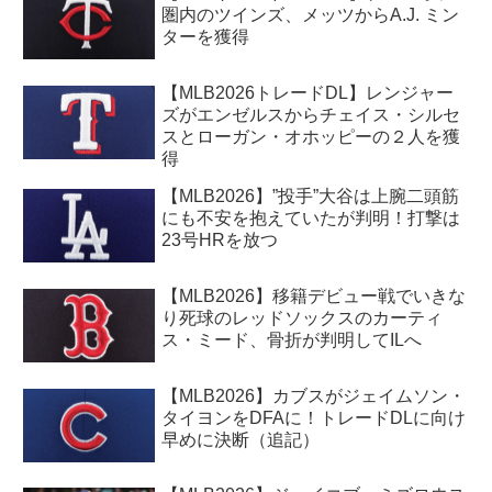
圏内のツインズ、メッツからA.J. ミン
ターを獲得
【MLB2026トレードDL】レンジャー
ズがエンゼルスからチェイス・シルセ
スとローガン・オホッピーの２人を獲
得
【MLB2026】”投手”大谷は上腕二頭筋
にも不安を抱えていたが判明！打撃は
23号HRを放つ
【MLB2026】移籍デビュー戦でいきな
り死球のレッドソックスのカーティ
ス・ミード、骨折が判明してILへ
【MLB2026】カブスがジェイムソン・
タイヨンをDFAに！トレードDLに向け
早めに決断（追記）