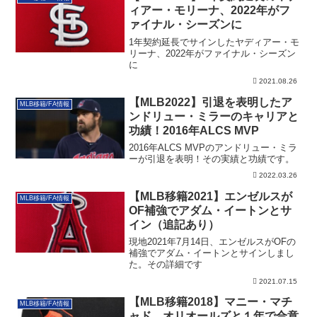
ィアー・モリーナ、2022年がフ
ァイナル・シーズンに
1年契約延長でサインしたヤディアー・モ
リーナ、2022年がファイナル・シーズン
に
2021.08.26
【MLB2022】引退を表明したア
MLB移籍/FA情報
ンドリュー・ミラーのキャリアと
功績！2016年ALCS MVP
2016年ALCS MVPのアンドリュー・ミラ
ーが引退を表明！その実績と功績です。
2022.03.26
【MLB移籍2021】エンゼルスが
MLB移籍/FA情報
OF補強でアダム・イートンとサ
イン（追記あり）
現地2021年7月14日、エンゼルスがOFの
補強でアダム・イートンとサインしまし
た。その詳細です
2021.07.15
【MLB移籍2018】マニー・マチ
MLB移籍/FA情報
ャド、オリオールズと１年で合意