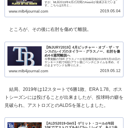
すが、MLB2019年4月の月間のAwardが発表されていま
す。こちらは3月と...
2019.05.04
www.mlb4journal.com
ところが、その後に右肘を傷めて離脱。
【INJURY2019】4月ピッチャー・オブ・ザ・マ
ンスのレイズのタイラー・グラスノー、右肘を傷
め4-6週間離脱へ
今季覚醒のTBR グラスノーが右肘痛現地2019年5月10日の
ヤンキース戦で6回1アウト後にベンチにタイムを求め、そ
のままマウンドを降りたタ...
2019.05.12
www.mlb4journal.com
結局、2019年は12スタートで6勝1敗、ERA 1.78。ポス
トシーズンには投げることが出来ましたが、投球時の癖を
見破られ、アストロズとのALDSを落としました。
【ALDS2019-Gm5】ゲリット・コールが8回
10KでアストロズをALCSへ！レイズ、あと1歩