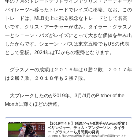
年の７月のトレードデッドラインでクリス・アーチャーが
パイレーツへ移ったトレードでレイズに移籍。なお、この
トレードは、MLB史上に残る残念なトレードとして名高
いです。クリス・アーチャーが沈み、タイラー・グラスノ
ーとシェーン・バズがレイズにとって大きな価値を生み出
したからです。シェーン・バスは東京五輪でもUSの代表
として登板。2024年はTJからの復帰となります。
グラスノーの成績は２０１６年は０勝２敗、２０１７年
は２勝７敗、２０１８年も２勝７敗。
大ブレークしたのが2019年。3月/4月のPitcher of the
Monthに輝くほどの活躍。
【2019年４月】好調だった8選手がAward受賞！
ベリンジャー、ティム・アンダーソン、タイラ
ー・グラスノーら月間賞の発表
2019年４月のAward現地平成31年5月3日の話題になりま