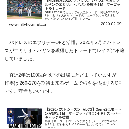
【MLB移籍2020】パドレス、レイズから強力ブ
ルペンのエミリオ・パガンを獲得！M・マーゴッ
トをトレード
SDP＆TBR間でまたしても大型トレード 現地2020年2月
8日、わりと大きなトレードのニュースが入ってきまし
た。パドレスとレイズ間でトレー...
2020.02.09
www.mlb4journal.com
パドレスのエブリデーOFと活躍。2020年2月にパドレ
スがエミリオ・パガンを獲得したトレードでレイズに移籍
していました。
直近2年は100試合以下の出場にとどまっていますが、
打率は.260-270を期待出来るゲームで強さを発揮するOF
です。守備もいいです。
【2020ポストシーズン_ALCS】Game2はモート
ンが好投！M・マーゴットが3ランHRとスーパー
キャッチを披露
最後はマーゴットの３ランが効きました 現地2020年10
月12日、行われたALCS Game2についてです。That's
how you ...