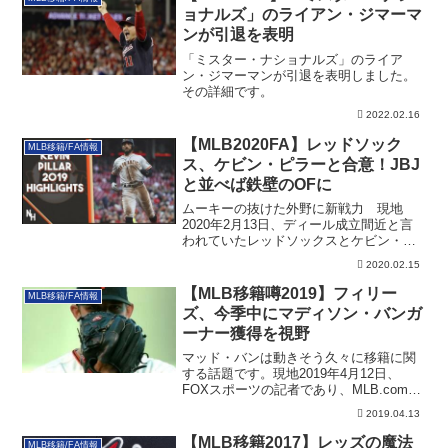
ョナルズ」のライアン・ジマーマ
ンが引退を表明
「ミスター・ナショナルズ」のライア
ン・ジマーマンが引退を表明しました。
その詳細です。
2022.02.16
【MLB2020FA】レッドソック
MLB移籍/FA情報
ス、ケビン・ピラーと合意！JBJ
と並べば鉄壁のOFに
ムーキーの抜けた外野に新戦力 現地
2020年2月13日、ディール成立間近と言
われていたレッドソックスとケビン・ピ
ラーです...
2020.02.15
【MLB移籍噂2019】フィリー
MLB移籍/FA情報
ズ、今季中にマディソン・バンガ
ーナー獲得を視野
マッド・バンは動きそう久々に移籍に関
する話題です。現地2019年4月12日、
FOXスポーツの記者であり、MLB.com
の...
2019.04.13
【MLB移籍2017】レッズの魔法
MLB移籍/FA情報