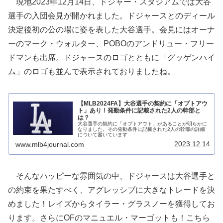
現地2023年12月14日、ドジャー・スタジアムでは大谷
選手の入団会見が開かれました。ドジャースとのディール
決定後初の公の場に姿を表した大谷選手。会見にはオーナ
ーのマーク・ウォルター、POBOのアンドリュー・フリー
ドマンも出席。ドジャースのロゴとともに「グッゲンハイ
ム」のロゴも並んで表示されておりましたね。
【MLB2024FA】大谷選手の契約に「オプトアウ
ト」あり！発動条件に記載された2人の幹部と
は？
大谷選手の契約に「オプトアウト」があることが明らかに
なりました。その発動条件に記載された2人の幹部の詳細
について書いています
2023.12.14
www.mlb4journal.com
そんなハッピーな雰囲気の中、ドジャースは大谷選手と
の約束を果たすべく、アグレッシブに大きなトレードを決
めました！レイズからタイラー・グラスノーを獲得してお
ります。さらにOFのマニュエル・マーゴットも！こちら