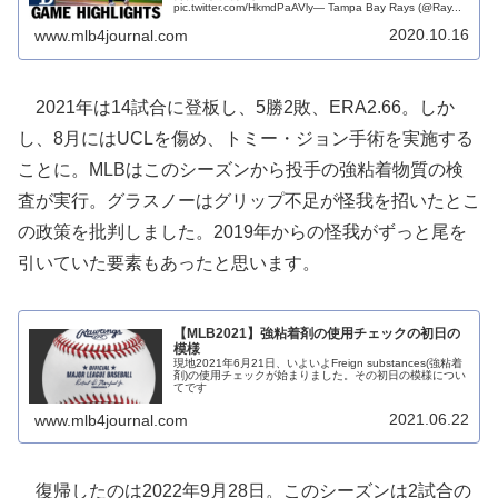
pic.twitter.com/HkmdPaAVly— Tampa Bay Rays (@Ray...
2020.10.16
www.mlb4journal.com
2021年は14試合に登板し、5勝2敗、ERA2.66。しか
し、8月にはUCLを傷め、トミー・ジョン手術を実施する
ことに。MLBはこのシーズンから投手の強粘着物質の検
査が実行。グラスノーはグリップ不足が怪我を招いたとこ
の政策を批判しました。2019年からの怪我がずっと尾を
引いていた要素もあったと思います。
【MLB2021】強粘着剤の使用チェックの初日の
模様
現地2021年6月21日、いよいよFreign substances(強粘着
剤)の使用チェックが始まりました。その初日の模様につい
てです
2021.06.22
www.mlb4journal.com
復帰したのは2022年9月28日。このシーズンは2試合の