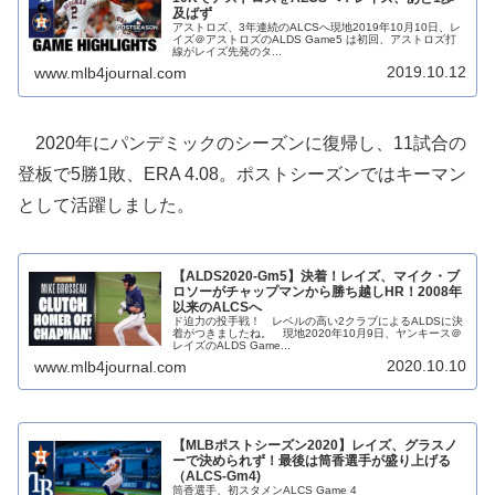
及ばず
アストロズ、3年連続のALCSへ現地2019年10月10日、レ
イズ＠アストロズのALDS Game5 は初回、アストロズ打
線がレイズ先発のタ...
2019.10.12
www.mlb4journal.com
2020年にパンデミックのシーズンに復帰し、11試合の
登板で5勝1敗、ERA 4.08。ポストシーズンではキーマン
として活躍しました。
【ALDS2020-Gm5】決着！レイズ、マイク・ブ
ロソーがチャップマンから勝ち越しHR！2008年
以来のALCSへ
ド迫力の投手戦！ レベルの高い2クラブによるALDSに決
着がつきましたね。 現地2020年10月9日、ヤンキース＠
レイズのALDS Game...
2020.10.10
www.mlb4journal.com
【MLBポストシーズン2020】レイズ、グラスノ
ーで決められず！最後は筒香選手が盛り上げる
（ALCS-Gm4)
筒香選手、初スタメンALCS Game 4