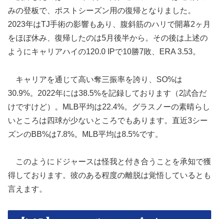
みの登板で、ポストシーズン用の復帰となりました。
2023年はTJ手術の影響もあり、腹斜筋のハリで開幕2ヶ月
をほぼ休み、復帰したのは5月後半から。その後は上述の
ようにキャリアハイの120.0 IPで10勝7敗、ERA 3.53。
キャリアを通じて高い奪三振率を誇り、SO%は
30.9%。2022年には38.5%を記録しております（2試合だ
けですけど）。MLB平均は22.4%。グラスノーの素晴らし
いところは四球が少ないところでもあります。直近3シー
ズンのBB%は7.8%。MLB平均は8.5%です。
このようにドジャースは怪我と付き合うことを承知で獲
得しております。彼のある程度の離脱は覚悟しているとも
言えます。