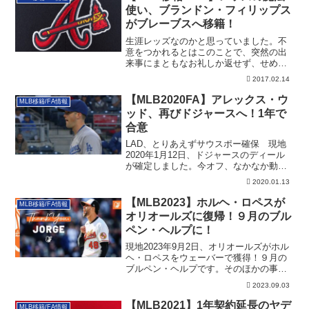
使い、ブランドン・フィリップス
がブレーブスへ移籍！
生涯レッズなのかと思っていました。不
意をつかれるとはこのことで、突然の出
来事にまともなお礼しか返せず、せめて
ハクション大...
2017.02.14
【MLB2020FA】アレックス・ウ
MLB移籍/FA情報
ッド、再びドジャースへ！1年で
合意
LAD、とりあえずサウスポー確保 現地
2020年1月12日、ドジャースのディール
が確定しました。今オフ、なかなか動か
ない...
2020.01.13
【MLB2023】ホルヘ・ロペスが
MLB移籍/FA情報
オリオールズに復帰！９月のブル
ペン・ヘルプに！
現地2023年9月2日、オリオールズがホル
ヘ・ロペスをウェーバーで獲得！９月の
ブルペン・ヘルプです。そのほかの事情
も！その詳細です。
2023.09.03
【MLB2021】1年契約延長のヤデ
MLB移籍/FA情報