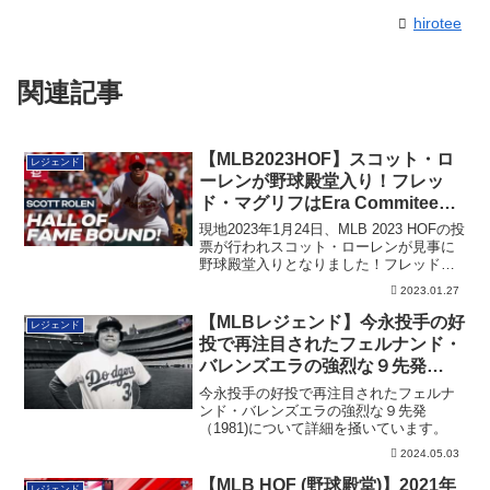
hirotee
関連記事
【MLB2023HOF】スコット・ロ
レジェンド
ーレンが野球殿堂入り！フレッ
ド・マグリフはEra Commiteeで
選出
現地2023年1月24日、MLB 2023 HOFの投
票が行われスコット・ローレンが見事に
野球殿堂入りとなりました！フレッド・
マグリフはEra Commiteeによる選出です
2023.01.27
【MLBレジェンド】今永投手の好
レジェンド
投で再注目されたフェルナンド・
バレンズエラの強烈な９先発
（1981)
今永投手の好投で再注目されたフェルナ
ンド・バレンズエラの強烈な９先発
（1981)について詳細を掻いています。
2024.05.03
【MLB HOF (野球殿堂)】2021年
レジェンド