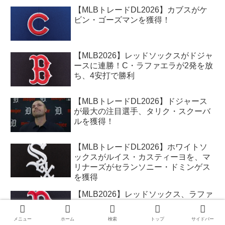
【MLBトレードDL2026】カブスがケ
ビン・ゴーズマンを獲得！
【MLB2026】レッドソックスがドジャ
ースに連勝！C・ラファエラが2発を放
ち、4安打で勝利
【MLBトレードDL2026】ドジャース
が最大の注目選手、タリク・スクーバ
ルを獲得！
【MLBトレードDL2026】ホワイトソ
ックスがルイス・カスティーヨを、マ
リナーズがセランソニー・ドミンゲス
を獲得
【MLB2026】レッドソックス、ラファ
エラのHRでドジャースとのシーソー
ゲームに勝利！吉田もマルチ安打！大
メニュー
ホーム
検索
トップ
サイドバー
谷は24号！