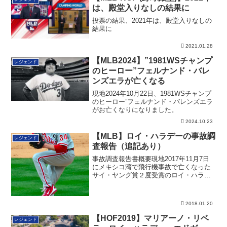
は、殿堂入りなしの結果に
投票の結果、2021年は、殿堂入りなしの
結果に
2021.01.28
【MLB2024】”1981WSチャンプ
レジェンド
のヒーロー”フェルナンド・バレ
ンズエラが亡くなる
現地2024年10月22日、1981WSチャンプ
のヒーロー”フェルナンド・バレンズエラ
がお亡くなりになりました。
2024.10.23
【MLB】ロイ・ハラデーの事故調
レジェンド
査報告（追記あり）
事故調査報告書概要現地2017年11月7日
にメキシコ湾で飛行機事故で亡くなった
サイ・ヤング賞２度受賞のロイ・ハラデ
ー。4...
2018.01.20
【HOF2019】マリアーノ・リベ
レジェンド