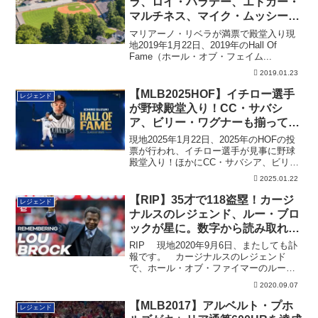
ラ、ロイ・ハラデー、エドガー・
マルチネス、マイク・ムッシーナ
の4名が殿堂入り（追記あり）
マリアーノ・リベラが満票で殿堂入り現
地2019年1月22日、2019年のHall Of
Fame（ホール・オブ・フェイム...
2019.01.23
【MLB2025HOF】イチロー選手
レジェンド
が野球殿堂入り！CC・サバシ
ア、ビリー・ワグナーも揃って
HOFへ
現地2025年1月22日、2025年のHOFの投
票が行われ、イチロー選手が見事に野球
殿堂入り！ほかにCC・サバシア、ビリ
ー・ワグナーも揃ってHOF入りとなって
2025.01.22
います。その詳細です。
【RIP】35才で118盗塁！カージ
レジェンド
ナルスのレジェンド、ルー・ブロ
ックが星に。数字から読み取れる
勇気とは？
RIP 現地2020年9月6日、またしても訃
報です。 カージナルスのレジェンド
で、ホール・オブ・ファイマーのルー・
ブロ...
2020.09.07
【MLB2017】アルベルト・プホ
レジェンド