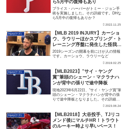
ら5月中の復帰もあり
ブライス・ハーパーがトミー・ジョン手
術を実施しました。その詳細です。DHな
ら5月中の復帰もありか？
2022.11.25
【MLB 2019 INJURY】カーショ
Injury(ケガ）
ウ、ラウリーほかスプリング・ト
レーニング序盤に発生した怪我人
の状況
2019シーズンの開幕を前にけが人の情報
です。カーショウ、ラウリーなど
2019.02.25
【MLB2023】”サイ・ヤング
Injury(ケガ）
賞”筆頭のシェーン・マクラナハ
ンが背中の張りで途中降板
現地2023年6月22日、”サイ・ヤング賞”筆
頭のシェーン・マクラナハンが背中の張
りで途中降板となりました。その詳細で
す。
2023.06.24
【MLB2018】大谷投手、TJリコ
Injury(ケガ）
メンド後にマルチHR！トラウト
のルーキー時より早いペース！