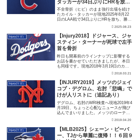
タッカーが34日ぶりにHRを放
ち、勝利に貢献！
不全骨折（ヒビ）のまま強行出場を続け
たカイル・タッカーが現地2025年8月22
日のLAA戦で34日ぶりにHRを放ち、勝利
に貢献しました。
2025.08.23
【Injury2018】ドジャース、ジャ
Injury(ケガ）
スティン・ターナーが死球で左手
首を骨折
昨日も開幕前のラインナップに影響する
お話を書かせていただきましたが、本日
も同様です。現地2018年3月19日のカク
タス・...
2018.03.21
【INJURY2019】メッツのジェイ
Injury(ケガ）
コブ・デグロム、右肘「悲鳴」で
けが人リストに（追記あり）
デグロム、右肘のMRI検査へ現地2019年4
月19日、ちょっと心配なニュースが飛び
込んでまいりました。メッツのローテー
シ...
2019.04.20
【MLB2025】シェーン・ビーバ
Injury(ケガ）
ー、TJから華麗に復帰！！６回９