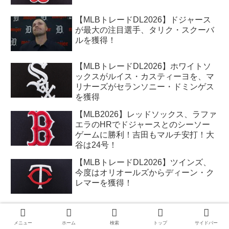
【MLBトレードDL2026】ドジャース
が最大の注目選手、タリク・スクーバ
ルを獲得！
【MLBトレードDL2026】ホワイトソ
ックスがルイス・カスティーヨを、マ
リナーズがセランソニー・ドミンゲス
を獲得
【MLB2026】レッドソックス、ラファ
エラのHRでドジャースとのシーソー
ゲームに勝利！吉田もマルチ安打！大
谷は24号！
【MLBトレードDL2026】ツインズ、
今度はオリオールズからディーン・ク
レマーを獲得！
【MLB2026】A’s最終戦での態度が波
紋を呼んだジャレン・デュラン！果た
メニュー
ホーム
検索
トップ
サイドバー