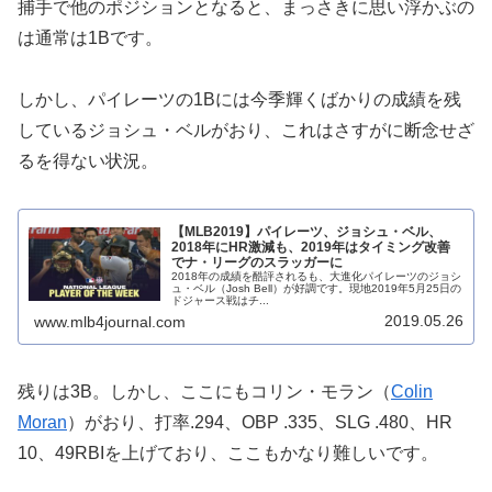
捕手で他のポジションとなると、まっさきに思い浮かぶの
は通常は1Bです。
しかし、パイレーツの1Bには今季輝くばかりの成績を残
しているジョシュ・ベルがおり、これはさすがに断念せざ
るを得ない状況。
【MLB2019】パイレーツ、ジョシュ・ベル、
2018年にHR激減も、2019年はタイミング改善
でナ・リーグのスラッガーに
2018年の成績を酷評されるも、大進化パイレーツのジョシ
ュ・ベル（Josh Bell）が好調です。現地2019年5月25日の
ドジャース戦はチ...
2019.05.26
www.mlb4journal.com
残りは3B。しかし、ここにもコリン・モラン（
Colin
Moran
）がおり、打率.294、OBP .335、SLG .480、HR
10、49RBIを上げており、ここもかなり難しいです。