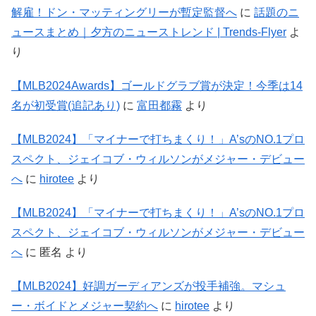
解雇！ドン・マッティングリーが暫定監督へ
に
話題のニ
ュースまとめ｜夕方のニューストレンド | Trends-Flyer
よ
り
【MLB2024Awards】ゴールドグラブ賞が決定！今季は14
名が初受賞(追記あり)
に
富田都霧
より
【MLB2024】「マイナーで打ちまくり！」A’sのNO.1プロ
スペクト、ジェイコブ・ウィルソンがメジャー・デビュー
へ
に
hirotee
より
【MLB2024】「マイナーで打ちまくり！」A’sのNO.1プロ
スペクト、ジェイコブ・ウィルソンがメジャー・デビュー
へ
に
匿名
より
【MLB2024】好調ガーディアンズが投手補強。マシュ
ー・ボイドとメジャー契約へ
に
hirotee
より