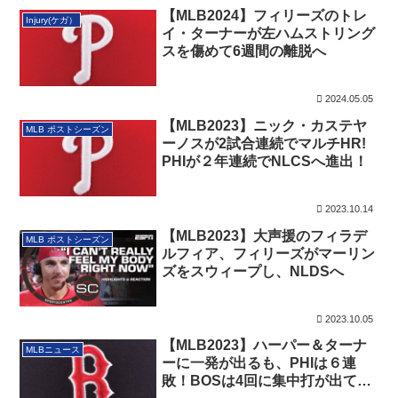
【MLB2024】フィリーズのトレ
Injury(ケガ）
イ・ターナーが左ハムストリング
スを傷めて6週間の離脱へ
2024.05.05
【MLB2023】ニック・カステヤ
MLB ポストシーズン
ーノスが2試合連続でマルチHR!
PHIが２年連続でNLCSへ進出！
2023.10.14
【MLB2023】大声援のフィラデ
MLB ポストシーズン
ルフィア、フィリーズがマーリン
ズをスウィープし、NLDSへ
2023.10.05
【MLB2023】ハーパー＆ターナ
MLBニュース
ーに一発が出るも、PHIは６連
敗！BOSは4回に集中打が出て8