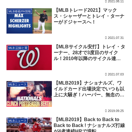
2021.08.11
【MLBトレード2021】マック
MLB移籍/FA情報
ス・シャーザーとトレイ・ターナ
ーがドジャースへ！
2021.07.31
【MLBサイクル安打】トレイ・タ
MLB 記録と賞
ーナー、28才で3度目のサイク
ル！2010年以降のサイクル達成
者一覧
2021.07.03
【MLB2019】ナショナルズ、ワ
MLBニュース
イルドカード出場決定でいつも以
上に大騒ぎ！ハーパー、無念の敗
退！
2019.09.25
【MLB2019】Back to Back to
MLBニュース
Back to Back ! ナショナルズ打線
が4者連続HRで逆転