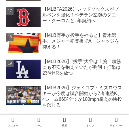
【MLBFA2026】レッドソックスがブ
ルペンを強化！ベテラン左腕のダニ
ー・クーロムと1年契約へ
【MLB野手が投手をやると】青木選
手、メジャー初登板でA・ジャッジを
抑える！
【MLB2026】"投手"大谷は上腕二頭筋
にも不安を抱えていたが判明！打撃は
23号HRを放つ
【MLB2026】ジェイコブ・ミズロウス
キーが今度は試合開始から7者連続K、
4シーム66球全てが100mph超えの快投
を演じる！
メニュー
ホーム
検索
トップ
サイドバー