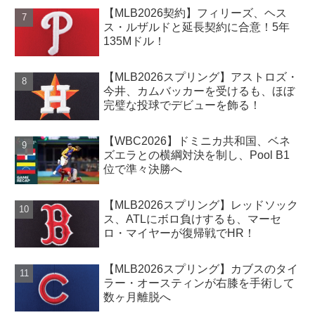
【MLB2026契約】フィリーズ、ヘス
ス・ルザルドと延長契約に合意！5年
135Mドル！
【MLB2026スプリング】アストロズ・
今井、カムバッカーを受けるも、ほぼ
完璧な投球でデビューを飾る！
【WBC2026】ドミニカ共和国、ベネ
ズエラとの横綱対決を制し、Pool B1
位で準々決勝へ
【MLB2026スプリング】レッドソック
ス、ATLにボロ負けするも、マーセ
ロ・マイヤーが復帰戦でHR！
【MLB2026スプリング】カブスのタイ
ラー・オースティンが右膝を手術して
数ヶ月離脱へ