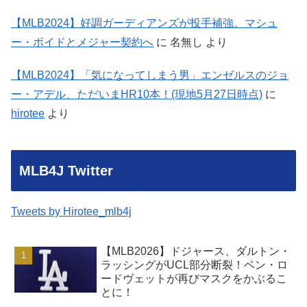
【MLB2024】好調ガーディアンズが投手補強。マシュ
ー・ボイドとメジャー契約へ
に
名無し
より
【MLB2024】「気になってしまう男」エンゼルスのジョ
ー・アデル、ただいまHR10本！(現地5月27日時点)
に
hirotee
より
MLB4J Twitter
Tweets by Hirotee_mlb4j
【MLB2026】ドジャース、ダルトン・
ラッシングがUCL部分断裂！ベン・ロ
ードヴェットが再びマスクをかぶるこ
とに！