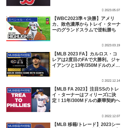
連勝！（追記あり）
2023.05.07
【WBC2023準々決勝】アメリ
スペシャル・イベント
カ、敗色濃厚からトレイ・ターナ
ーのグランドスラムで逆転勝ち
2023.03.19
【MLB 2023 FA】カルロス・コ
MLB移籍/FA情報
レアは2度目のFAで大勝利。ジャ
イアンツと13年/350Mドルのメガ
ディールで合意！（追記：ツイン
ズへ）
2022.12.14
【MLB FA 2023】注目SSのトレ
MLB移籍/FA情報
イ・ターナーはフィリーズに決
定！11年/300Mドルの豪華契約へ
2022.12.07
【MLB 移籍/トレード】2023シー
MLB移籍/FA情報