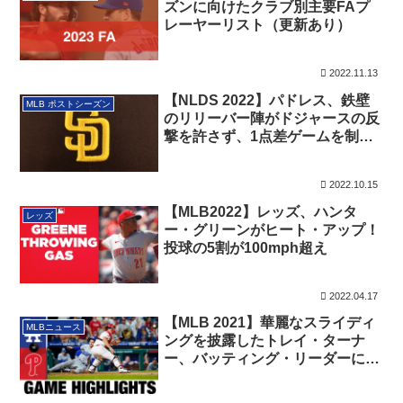
ズンに向けたクラブ別主要FAプ
レーヤーリスト（更新あり）
2022.11.13
【NLDS 2022】パドレス、鉄壁
MLB ポストシーズン
のリリーバー陣がドジャースの反
撃を許さず、1点差ゲームを制
す！
2022.10.15
【MLB2022】レッズ、ハンタ
レッズ
ー・グリーンがヒート・アップ！
投球の5割が100mph超え
2022.04.17
【MLB 2021】華麗なスライディ
MLBニュース
ングを披露したトレイ・ターナ
ー、バッティング・リーダーにも
躍り出る