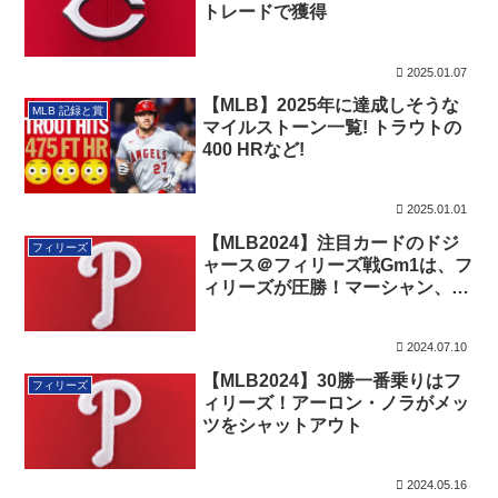
トレードで獲得
2025.01.07
【MLB】2025年に達成しそうな
MLB 記録と賞
マイルストーン一覧! トラウトの
400 HRなど!
2025.01.01
【MLB2024】注目カードのドジ
フィリーズ
ャース＠フィリーズ戦Gm1は、フ
ィリーズが圧勝！マーシャン、タ
ーナーが併せて６安打！
2024.07.10
【MLB2024】30勝一番乗りはフ
フィリーズ
ィリーズ！アーロン・ノラがメッ
ツをシャットアウト
2024.05.16