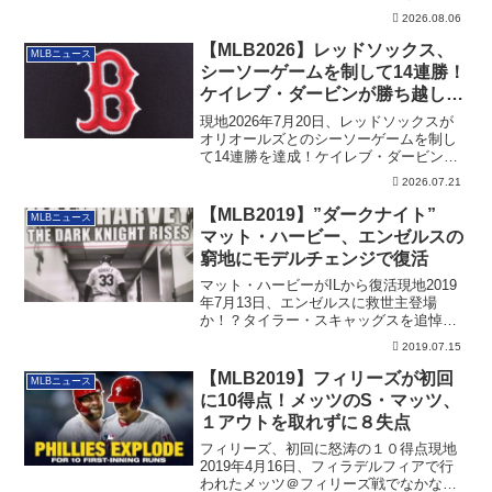
です。
2026.08.06
【MLB2026】レッドソックス、
MLBニュース
シーソーゲームを制して14連勝！
ケイレブ・ダービンが勝ち越し
HR
現地2026年7月20日、レッドソックスが
オリオールズとのシーソーゲームを制し
て14連勝を達成！ケイレブ・ダービンが
勝ち越しHRを放ちました。その詳細で
2026.07.21
す。
【MLB2019】”ダークナイト”
MLBニュース
マット・ハービー、エンゼルスの
窮地にモデルチェンジで復活
マット・ハービーがILから復活現地2019
年7月13日、エンゼルスに救世主登場
か！？タイラー・スキャッグスを追悼し
たセレ...
2019.07.15
【MLB2019】フィリーズが初回
MLBニュース
に10得点！メッツのS・マッツ、
１アウトを取れずに８失点
フィリーズ、初回に怒涛の１０得点現地
2019年4月16日、フィラデルフィアで行
われたメッツ＠フィリーズ戦でなかなか