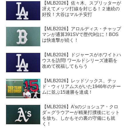
【MLB2026】佐々木、スプリッターが
冴えてメッツ打線を封じる！２連続の
好投！大谷はマルチ安打
【MLB2026】アロルディス・チャップ
マンが通算391SVで歴代9位に！BOS
は快進撃が続く！
【MLB2026】ドジャースがホワイトハ
ウスを訪問! ワールドシリーズ連覇を
改めて祝福してもらう
【MLB2026】レッドソックス、テッ
ド・ウィリアムスがいた1946年のチー
ムに並ぶ15連勝を達成！
【MLB2026】A’sのジョシュア・クロ
ダ＝グラウアーが精巣打撲後にヒット
を放ち、しかもその裏の守備にも就
く！