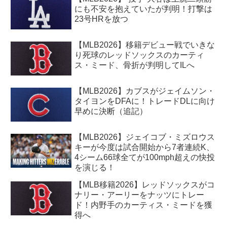
にも不安を抱えていたが判明！打撃は
23号HRを放つ
【MLB2026】移籍デビュー戦でいきな
り死球のレッドソックスのカーティ
ス・ミード、骨折が判明してILへ
【MLB2026】カブスがジェイムソン・
タイヨンをDFAに！トレードDLに向け
早めに決断（追記）
【MLB2026】ジェイコブ・ミズロウス
キーが今度は試合開始から7者連続K、
4シーム66球全てが100mph超えの快投
を演じる！
【MLB移籍2026】レッドソックスがコ
ナリー・アーリーをナッツにトレー
ド！内野手のカーティス・ミードを獲
得へ