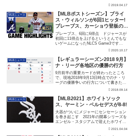
見られ...
2019.04.17
【MLBポストシーズン】ブライ
MLBニュース
ス・ウィルソンが6回1ヒッター!
ブレーブス、カーショウ登板のゲ
ームを制し、WSへ王手（NLCS-
ブレーブス、6回に6得点 ドジャースが
Gm4)
初回に11得点を上げるというとんでもな
いゲームになったNLCS Game3です
が、...
2020.10.17
【レギュラーシーズン2018 9月】
MLBニュース
ナ・リーグ各地区の優勝の行方
9月前半の重要カードが終わったところ
で、現地2018年9月13日時点でのナ・リ
ーグの優勝争いの行方について書きたい
と思い...
2018.09.14
【MLB2021】ホワイトソック
MLBニュース
ス、ヤーミン・ベルセデスが8-8!
大器がついにメジャーにセンセーション
を巻き起こす 2021年の開幕シリーズを
エンゼル・スタジアムで迎えたホワイト
ソックス...
2021.04.04