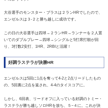
大谷選手のモンスター・ブラスは２ランHRでしたので、
エンゼルスは３-２と勝ち越しに成功です。
この日の大谷選手は四球→２ランHR→ランナーを２人置
いてのダブルプレー→四球→シングルと5打席打順が回
り、3打数2安打、1HR、2RBIと活躍！
好調ラステラが決勝HR
エンゼルスは5回に1点を奪って4-2と2点リードしたもの
の、5回裏に2点を返され、4-4のタイスコアに。
しかし、6回表、リードオフに入っている好調のトミー・
ラステラが勝ち越しソロHRを放ち、５−４に。これが決