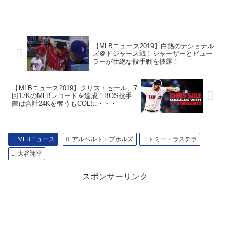
【MLBニュース2019】白熱のナショナル
ズ＠ドジャース戦！シャーザーとビュー
ラーが壮絶な投手戦を披露！
【MLBニュース2019】クリス・セール、7
回17KのMLBレコードを達成！BOS投手
陣は合計24Kを奪うもCOLに・・・
MLBニュース
アルベルト・プホルズ
トミー・ラステラ
大谷翔平
スポンサーリンク