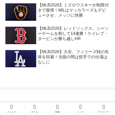
【MLB2026】ミズロウスキーが制限付
きで復帰！MILはマッカラーズもデビ
ューさせ、メッツに快勝
【MLB2026】レッドソックス、シーソ
ーゲームを制して14連勝！ケイレブ・
ダービンが勝ち越しHR
【MLB2026】大谷、フィリーズ戦の先
発を回避！当面の間は投手での出場は
なしに
サイト内検索
メニュー
ホーム
検索
トップ
サイドバー