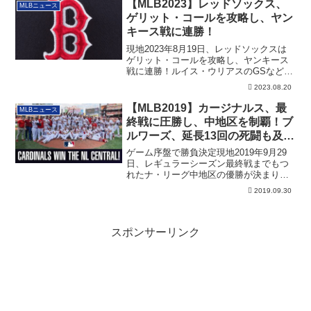
【MLB2023】レッドソックス、
MLBニュース
ゲリット・コールを攻略し、ヤン
キース戦に連勝！
現地2023年8月19日、レッドソックスは
ゲリット・コールを攻略し、ヤンキース
戦に連勝！ルイス・ウリアスのGSなどそ
の詳細です。
2023.08.20
【MLB2019】カージナルス、最
MLBニュース
終戦に圧勝し、中地区を制覇！ブ
ルワーズ、延長13回の死闘も及ば
ず
ゲーム序盤で勝負決定現地2019年9月29
日、レギュラーシーズン最終戦までもつ
れたナ・リーグ中地区の優勝が決まりま
した。...
2019.09.30
スポンサーリンク