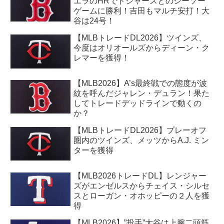
エラのHRでドジャースとのシーソー
ゲームに勝利！吉田もマルチ安打！大
谷は24号！
【MLBトレードDL2026】ツインズ、
今度はオリオールズからディーン・ク
レマーを獲得！
【MLB2026】A’s最終戦での態度が波
紋を呼んだジャレン・デュラン！果た
してトレードデッドラインで動くの
か？
【MLBトレードDL2026】プレーオフ
圏内のツインズ、メッツからA.J. ミン
ターを獲得
【MLB2026トレードDL】レンジャー
ズがエンゼルスからチェイス・シルセ
スとローガン・オホッピーの２人を獲
得
【MLB2026】”投手”大谷は上腕二頭筋