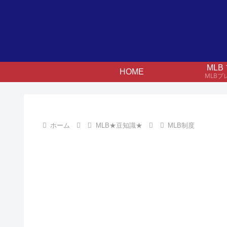
ML
HOME
MLB
ホーム
MLB★豆知識★
MLB制度