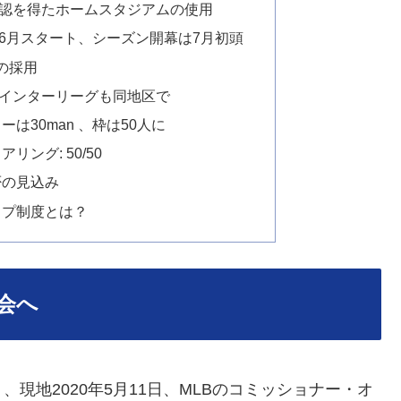
承認を得たホームスタジアムの使用
0は6月スタート、シーズン開幕は7月初頭
Hの採用
。インターリーグも同地区で
ーは30man 、枠は50人に
リング: 50/50
否の見込み
ップ制度とは？
会へ
地2020年5月11日、MLBのコミッショナー・オ