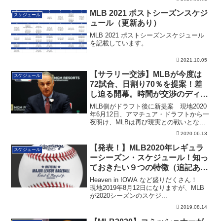
MLB 2021 ポストシーズンスケジ
スケジュール
ュール（更新あり）
MLB 2021 ポストシーズンスケジュール
を記載しています。
2021.10.05
【サラリー交渉】MLBが今度は
スケジュール
72試合、日割り70％を提案！差
し迫る開幕。時間が交渉のディー
ルに
MLB側がドラフト後に新提案 現地2020
年6月12日、アマチュア・ドラフトから一
夜明け、MLBは再び現実との戦いとな
り...
2020.06.13
【発表！】MLB2020年レギュラ
スケジュール
ーシーズン・スケジュール！知っ
ておきたい９つの特徴（追記あ
り）
Heaven in IOWA など盛りだくさん！
現地2019年8月12日になりますが、MLB
が2020シーズンのスケジ...
2019.08.14