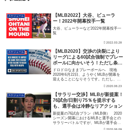
【MLB2022】大谷、ビューラ
スケジュール
ー！2022年開幕投手一覧
大谷、ビューラーなど2022年開幕投手一
覧
2022.03.28
【MLB2020】交渉の決裂により
スケジュール
リーグによる60試合強制でプレー
ボールに向かいそう！ただし条件
もあり
ドロドロなままプレーボールへ 現地
2020年6月22日、ようやくMLBが開幕を
迎えることになりそうです。ただし、ド
ロドロ...
2020.06.23
【サラリー交渉】MLBが新提案！
スケジュール
76試合/日割り75％を提示する
も、選手会は冷静なリアクション
新提案の76試合プラン（MLB側） 2020
シーズン開幕におけるMLBと選手会との
サラリーバトルですが、MLBが選手会
に...
2020.06.09