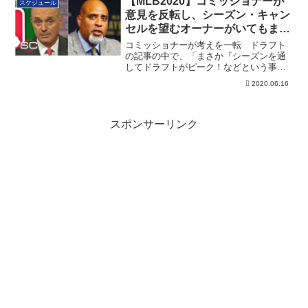
【MLB2020】コミッショナーが
スケジュール
意見を反転し、シーズン・キャン
セルを望むオーナーがいてもまだ
開催にチャンスあり！
コミッショナーが考えを一転 ドラフト
の記事の中で、「まさか『シーズンを通
してドラフトがピーク！などという事態
にならないよ...
2020.06.16
スポンサーリンク