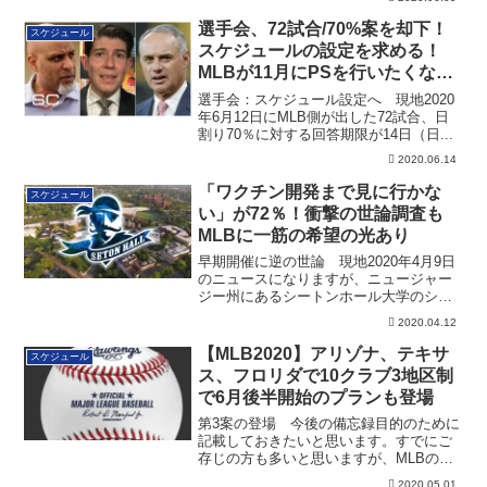
選手会、72試合/70%案を却下！
スケジュール
スケジュールの設定を求める！
MLBが11月にPSを行いたくない
理由も判明
選手会：スケジュール設定へ 現地2020
年6月12日にMLB側が出した72試合、日
割り70％に対する回答期限が14日（日...
2020.06.14
「ワクチン開発まで見に行かな
スケジュール
い」が72％！衝撃の世論調査も
MLBに一筋の希望の光あり
早期開催に逆の世論 現地2020年4月9日
のニュースになりますが、ニュージャー
ジー州にあるシートンホール大学のシャ
ーキー...
2020.04.12
【MLB2020】アリゾナ、テキサ
スケジュール
ス、フロリダで10クラブ3地区制
で6月後半開始のプランも登場
第3案の登場 今後の備忘録目的のために
記載しておきたいと思います。すでにご
存じの方も多いと思いますが、MLBの
2020シ...
2020.05.01