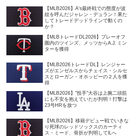
【MLB2026】A’s最終戦での態度が波
紋を呼んだジャレン・デュラン！果た
してトレードデッドラインで動くの
か？
【MLBトレードDL2026】プレーオフ
圏内のツインズ、メッツからA.J. ミン
ターを獲得
【MLB2026トレードDL】レンジャー
ズがエンゼルスからチェイス・シルセ
スとローガン・オホッピーの２人を獲
得
【MLB2026】”投手”大谷は上腕二頭筋
にも不安を抱えていたが判明！打撃は
23号HRを放つ
【MLB2026】移籍デビュー戦でいきな
り死球のレッドソックスのカーティ
ス・ミード、骨折が判明してILへ