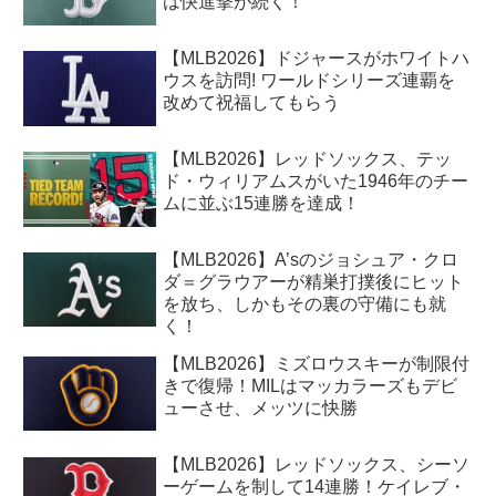
は快進撃が続く！
【MLB2026】ドジャースがホワイトハ
ウスを訪問! ワールドシリーズ連覇を
改めて祝福してもらう
【MLB2026】レッドソックス、テッ
ド・ウィリアムスがいた1946年のチー
ムに並ぶ15連勝を達成！
【MLB2026】A’sのジョシュア・クロ
ダ＝グラウアーが精巣打撲後にヒット
を放ち、しかもその裏の守備にも就
く！
【MLB2026】ミズロウスキーが制限付
きで復帰！MILはマッカラーズもデビ
ューさせ、メッツに快勝
【MLB2026】レッドソックス、シーソ
ーゲームを制して14連勝！ケイレブ・