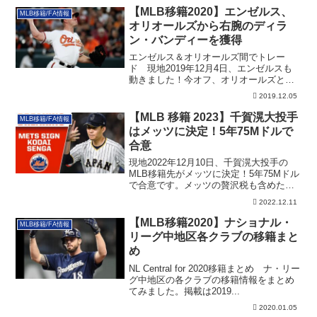
【MLB移籍2020】エンゼルス、
MLB移籍/FA情報
オリオールズから右腕のディラ
ン・バンディーを獲得
エンゼルス＆オリオールズ間でトレー
ド 現地2019年12月4日、エンゼルスも
動きました！今オフ、オリオールズと調
停となっ...
2019.12.05
【MLB 移籍 2023】千賀滉大投手
MLB移籍/FA情報
はメッツに決定！5年75Mドルで
合意
現地2022年12月10日、千賀滉大投手の
MLB移籍先がメッツに決定！5年75Mドル
で合意です。メッツの贅沢税も含めた詳
細を書いています。
2022.12.11
【MLB移籍2020】ナショナル・
MLB移籍/FA情報
リーグ中地区各クラブの移籍まと
め
NL Central for 2020移籍まとめ ナ・リー
グ中地区の各クラブの移籍情報をまとめ
てみました。掲載は2019...
2020.01.05