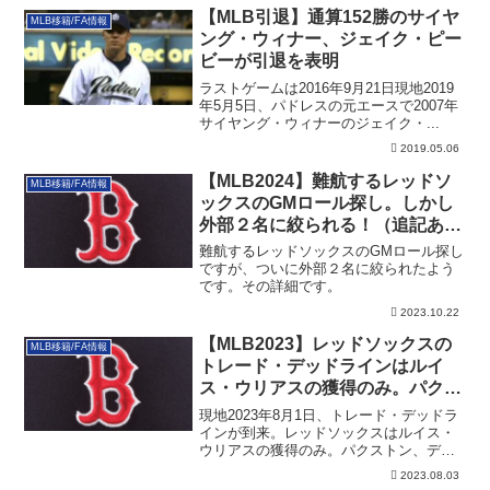
【MLB引退】通算152勝のサイヤ
MLB移籍/FA情報
ング・ウィナー、ジェイク・ピー
ビーが引退を表明
ラストゲームは2016年9月21日現地2019
年5月5日、パドレスの元エースで2007年
サイヤング・ウィナーのジェイク・...
2019.05.06
【MLB2024】難航するレッドソ
MLB移籍/FA情報
ックスのGMロール探し。しかし
外部２名に絞られる！（追記あ
り）
難航するレッドソックスのGMロール探し
ですが、ついに外部２名に絞られたよう
です。その詳細です。
2023.10.22
【MLB2023】レッドソックスの
MLB移籍/FA情報
トレード・デッドラインはルイ
ス・ウリアスの獲得のみ。パクス
トン、デュバルはキープ
現地2023年8月1日、トレード・デッドラ
インが到来。レッドソックスはルイス・
ウリアスの獲得のみ。パクストン、デュ
バルはキープしました。その詳細です。
2023.08.03