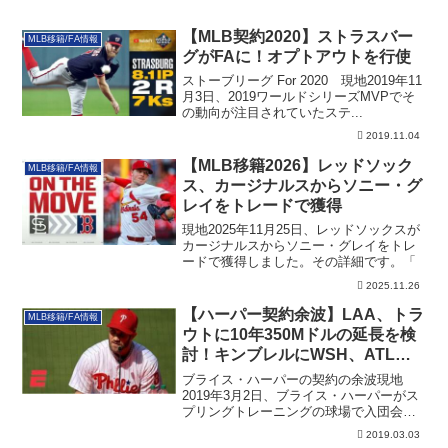
【MLB契約2020】ストラスバー
MLB移籍/FA情報
グがFAに！オプトアウトを行使
ストーブリーグ For 2020 現地2019年11
月3日、2019ワールドシリーズMVPでそ
の動向が注目されていたステ...
2019.11.04
【MLB移籍2026】レッドソック
MLB移籍/FA情報
ス、カージナルスからソニー・グ
レイをトレードで獲得
現地2025年11月25日、レッドソックスが
カージナルスからソニー・グレイをトレ
ードで獲得しました。その詳細です。「
2025.11.26
【ハーパー契約余波】LAA、トラ
MLB移籍/FA情報
ウトに10年350Mドルの延長を検
討！キンブレルにWSH、ATLな
ど複数のオファー
ブライス・ハーパーの契約の余波現地
2019年3月2日、ブライス・ハーパーがス
プリングトレーニングの球場で入団会見
を行いま...
2019.03.03