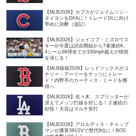
【MLB2026】カブスがジェイムソン・
タイヨンをDFAに！トレードDLに向け
早めに決断（追記）
【MLB2026】ジェイコブ・ミズロウス
キーが今度は試合開始から7者連続K、
4シーム66球全てが100mph超えの快投
を演じる！
【MLB移籍2026】レッドソックスがコ
ナリー・アーリーをナッツにトレー
ド！内野手のカーティス・ミードを獲
得へ
【MLB2026】佐々木、スプリッターが
冴えてメッツ打線を封じる！２連続の
好投！大谷はマルチ安打
【MLB2026】アロルディス・チャップ
マンが通算391SVで歴代9位に！BOS