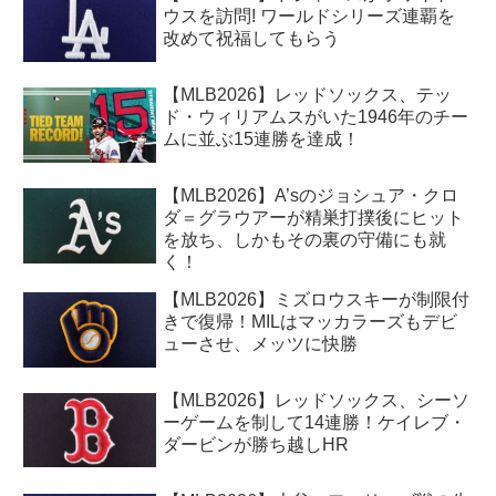
ウスを訪問! ワールドシリーズ連覇を
改めて祝福してもらう
【MLB2026】レッドソックス、テッ
ド・ウィリアムスがいた1946年のチー
ムに並ぶ15連勝を達成！
【MLB2026】A’sのジョシュア・クロ
ダ＝グラウアーが精巣打撲後にヒット
を放ち、しかもその裏の守備にも就
く！
【MLB2026】ミズロウスキーが制限付
きで復帰！MILはマッカラーズもデビ
ューさせ、メッツに快勝
【MLB2026】レッドソックス、シーソ
ーゲームを制して14連勝！ケイレブ・
ダービンが勝ち越しHR