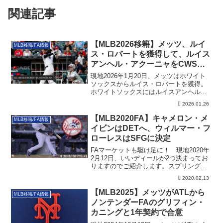
関連記事
【MLB2026移籍】メッツ、ルイ
MLB移籍/FA情報
ス・ロバートを獲得して、ルイス
アンヘル・アクーニャをCWSへ
トレード
現地2026年1月20日、メッツはホワイト
ソックスからルイス・ロバートを獲得。
ホワイトソックスにはルイスアンヘル・
アクーニャらが動きます。その詳細で
2026.01.26
す。
【MLB2020FA】キャメロン・メ
MLB移籍/FA情報
イビンはDETへ、ウィルマー・フ
ローレスはSFGに決定
FAマーケットも駆け足に！ 現地2020年
2月12日、いいディールが2つ決まってお
りますのでご紹介します。スプリングト
レ...
2020.02.13
【MLB2025】メッツがATLから
MLB移籍/FA情報
ノンテンダーFAのグリフィン・
カニングと1年契約で合意