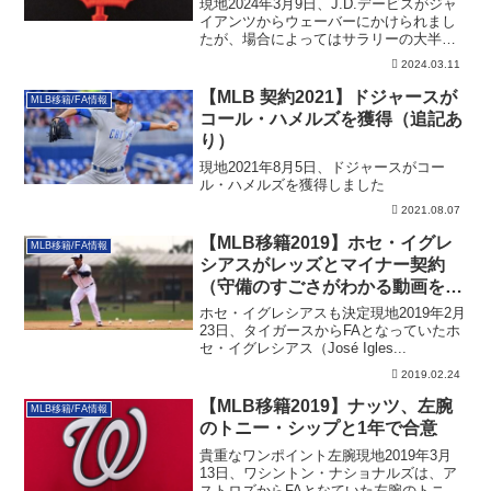
現地2024年3月9日、J.D.デービスがジャ
イアンツからウェーバーにかけられまし
たが、場合によってはサラリーの大半を
失う可能性あり！その詳細です。
2024.03.11
【MLB 契約2021】ドジャースが
MLB移籍/FA情報
コール・ハメルズを獲得（追記あ
り）
現地2021年8月5日、ドジャースがコー
ル・ハメルズを獲得しました
2021.08.07
【MLB移籍2019】ホセ・イグレ
MLB移籍/FA情報
シアスがレッズとマイナー契約
（守備のすごさがわかる動画を厳
選ピック）
ホセ・イグレシアスも決定現地2019年2月
23日、タイガースからFAとなっていたホ
セ・イグレシアス（José Igles...
2019.02.24
【MLB移籍2019】ナッツ、左腕
MLB移籍/FA情報
のトニー・シップと1年で合意
貴重なワンポイント左腕現地2019年3月
13日、ワシントン・ナショナルズは、ア
ストロズからFAとなていた左腕のトニ