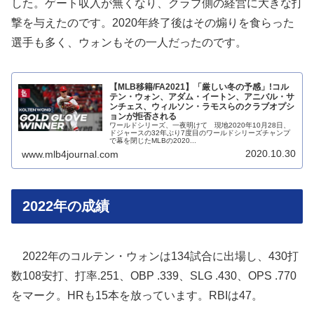
した。ゲート収入が無くなり、クラブ側の経営に大きな打
撃を与えたのです。2020年終了後はその煽りを食らった
選手も多く、ウォンもその一人だったのです。
【MLB移籍/FA2021】「厳しい冬の予感」!コル
テン・ウォン、アダム・イートン、アニバル・サ
ンチェス、ウィルソン・ラモスらのクラブオプシ
ョンが拒否される
ワールドシリーズ、一夜明けて 現地2020年10月28日、
ドジャースの32年ぶり7度目のワールドシリーズチャンプ
で幕を閉じたMLBの2020...
2020.10.30
www.mlb4journal.com
2022年の成績
2022年のコルテン・ウォンは134試合に出場し、430打
数108安打、打率.251、OBP .339、SLG .430、OPS .770
をマーク。HRも15本を放っています。RBIは47。