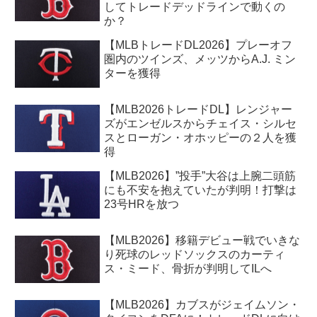
してトレードデッドラインで動くの
か？
【MLBトレードDL2026】プレーオフ
圏内のツインズ、メッツからA.J. ミン
ターを獲得
【MLB2026トレードDL】レンジャー
ズがエンゼルスからチェイス・シルセ
スとローガン・オホッピーの２人を獲
得
【MLB2026】”投手”大谷は上腕二頭筋
にも不安を抱えていたが判明！打撃は
23号HRを放つ
【MLB2026】移籍デビュー戦でいきな
り死球のレッドソックスのカーティ
ス・ミード、骨折が判明してILへ
【MLB2026】カブスがジェイムソン・