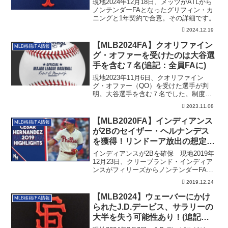
現地2024年12月18日、メッツがATLから
ノンテンダーFAとなったグリフィン・カ
ニングと1年契約で合意。その詳細です。
2024.12.19
【MLB2024FA】クオリファイン
MLB移籍/FA情報
グ・オファーを受けたのは大谷選
手を含む７名(追記：全員FAに)
現地2023年11月6日、クオリファイン
グ・オファー（QO）を受けた選手が判
明。大谷選手を含む７名でした。制度の
説明などその詳細です。
2023.11.08
【MLB2020FA】インディアンス
MLB移籍/FA情報
が2Bのセイザー・ヘルナンデス
を獲得！リンドーア放出の想定
か？
インディアンスが2Bを確保 現地2019年
12月23日、クリーブランド・インディア
ンスがフィリーズからノンテンダーFA
と...
2019.12.24
【MLB2024】ウェーバーにかけ
MLB移籍/FA情報
られたJ.D.デービス、サラリーの
大半を失う可能性あり！(追記あ
り)