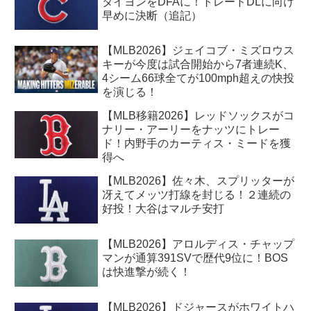
タイヨンをDFAに！トレードDLに向け
早めに決断（追記）
【MLB2026】ジェイコブ・ミズロウス
キーが今度は試合開始から7者連続K、
4シーム66球全てが100mph超えの快投
を演じる！
【MLB移籍2026】レッドソックスがコ
ナリー・アーリーをナッツにトレー
ド！内野手のカーティス・ミードを獲
得へ
【MLB2026】佐々木、スプリッターが
冴えてメッツ打線を封じる！２連続の
好投！大谷はマルチ安打
【MLB2026】アロルディス・チャップ
マンが通算391SVで歴代9位に！BOS
は快進撃が続く！
【MLB2026】ドジャースがホワイトハ