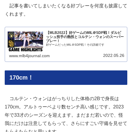
記事を書いてしまいたくなる好プレーを何度も披露して
くれます。
【MLB2022】好ゲームのMIL＠SDP戦！ダルビ
ッシュ投手の熱投とコルテン・ウォンのスーパー
プレー！
好ゲームだったMIL＠SDP戦！その詳細です
2022.05.26
www.mlb4journal.com
170cm！
コルテン・ウォンはがっちりした体格の2Bで身長は
170cm。アルトゥーベより数センチ高い感じです。2023
年で33才のシーズンを迎えます。まだまだ若いので、怪
我にだけは注意してもらって、さらにすごい守備を見せて
もらえたらなと思います。