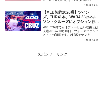
ー・シ...
2019.03.14
【MLB契約2020噂】ツイン
MLB移籍/FA情報
ズ、”HR41本、WAR4.3”のネル
ソン・クルーズにオプション行使
予定！
2020年39才でもオファーしたい理由とは
現地2019年10月10日、ツインズファンに
とっての朗報です。ALDSでヤンキ...
2019.10.11
スポンサーリンク