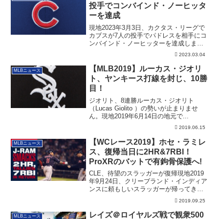
投手でコンバインド・ノーヒッタ
ーを達成
現地2023年3月3日、カクタス・リーグで
カブスが7人の投手でパドレスを相手にコ
ンバインド・ノーヒッターを達成しまし
た。
2023.03.04
【MLB2019】ルーカス・ジオリ
MLBニュース
ト、ヤンキース打線を封じ、10勝
目！
ジオリト、8連勝ルーカス・ジオリト
（Lucas Giolito ）の勢いが止まりませ
ん。現地2019年6月14日の地元で...
2019.06.15
【WCレース2019】ホセ・ラミレ
MLBニュース
ス、復帰当日に2HR&7RBI！
ProXRのバットで有鉤骨保護へ!
CLE、待望のスラッガーが復帰現地2019
年9月24日、クリーブランド・インディア
ンスに頼もしいスラッガーが帰ってきま
し...
2019.09.25
レイズ＠ロイヤルズ戦で観衆500
MLBニュース