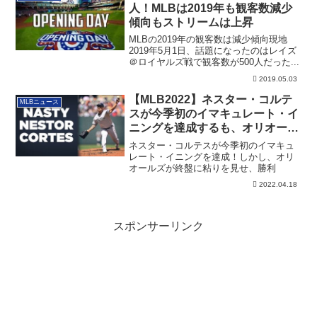
人！MLBは2019年も観客数減少
傾向もストリームは上昇
MLBの2019年の観客数は減少傾向現地
2019年5月1日、話題になったのはレイズ
＠ロイヤルズ戦で観客数が500人だった...
2019.05.03
【MLB2022】ネスター・コルテ
MLBニュース
スが今季初のイマキュレート・イ
ニングを達成するも、オリオール
ズが終盤に粘り勝ち
ネスター・コルテスが今季初のイマキュ
レート・イニングを達成！しかし、オリ
オールズが終盤に粘りを見せ、勝利
2022.04.18
スポンサーリンク