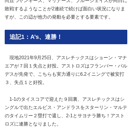
尚且つヤンキース、マリナーズ、ブルージェイズが同日に
敗戦するようなことが2連続で続けば面白い状況になりま
すが、この辺が他力の発動を必要とする要素です。
追記1：A’s、連勝！
現地2021年9月25日、アスレチックスはショーン・マナ
エアが７回１失点と好投。アストロズはフランバー・バル
デスが先発で、こちらも実力通りに6.2イニングで被安打
３、失点１と好投。
1-1のタイスコアで迎えた９回裏、アスレチックスはシ
ングルで出たエルビス・アンドラスをスターリン・マルテ
のタイムリー２塁打で還し、2-1とサヨナラ勝ち！アスト
ロズに連勝となりました。