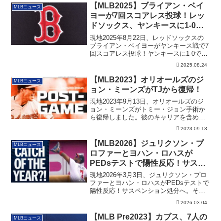
【MLB2025】ブライアン・ベイ
MLBニュース
ヨーが7回スコアレス投球！レッ
ドソックス、ヤンキースに1-0で
勝利
現地2025年8月22日、レッドソックスの
ブライアン・ベイヨーがヤンキース戦で7
回スコアレス投球！ヤンキースに1-0で勝
ちました。その詳細です。
2025.08.24
【MLB2023】オリオールズのジ
MLBニュース
ョン・ミーンズがTJから復帰！
現地2023年9月13日、オリオールズのジ
ョン・ミーンズがトミー・ジョン手術か
ら復帰しました。彼のキャリアを含めた
詳細です。
2023.09.13
【MLB2026】ジュリクソン・プ
MLBニュース
ロファーとヨハン・ロハスが
PEDsテストで陽性反応！サスペ
ンション処分へ
現地2026年3月3日、ジュリクソン・プロ
ファーとヨハン・ロハスがPEDsテストで
陽性反応！サスペンション処分へ。その
詳細です。
2026.03.04
【MLB Pre2023】カブス、7人の
MLBニュース