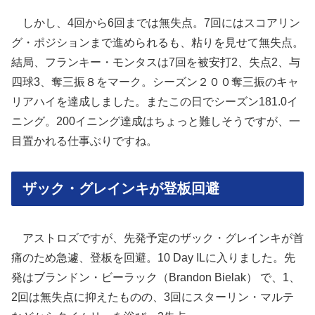
しかし、4回から6回までは無失点。7回にはスコアリン
グ・ポジションまで進められるも、粘りを見せて無失点。
結局、フランキー・モンタスは7回を被安打2、失点2、与
四球3、奪三振８をマーク。シーズン２００奪三振のキャ
リアハイを達成しました。またこの日でシーズン181.0イ
ニング。200イニング達成はちょっと難しそうですが、一
目置かれる仕事ぶりですね。
ザック・グレインキが登板回避
アストロズですが、先発予定のザック・グレインキが首
痛のため急遽、登板を回避。10 Day ILに入りました。先
発はブランドン・ビーラック（Brandon Bielak） で、1、
2回は無失点に抑えたものの、3回にスターリン・マルテ