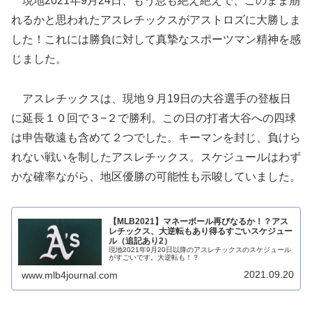
現地2021年9月24日、もう息も絶え絶えで、このまま崩
れるかと思われたアスレチックスがアストロズに大勝しま
した！これには勝負に対して真摯なスポーツマン精神を感
じました。
アスレチックスは、現地９月19日の大谷選手の登板日
に延長１０回で３−２で勝利。この日の打者大谷への四球
は申告敬遠も含めて２つでした。キーマンを封じ、負けら
れない戦いを制したアスレチックス。スケジュールはわず
かな確率ながら、地区優勝の可能性も示唆していました。
【MLB2021】マネーボール再びなるか！？アス
レチックス、大逆転もあり得るすごいスケジュー
ル（追記あり2）
現地2021年9月20日以降のアスレチックスのスケジュール
がすごいです。大逆転も！？
2021.09.20
www.mlb4journal.com