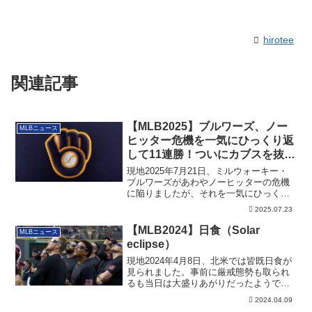
hirotee
関連記事
【MLB2025】ブルワーズ、ノー
MLBニュース
ヒッター危機を一気にひっくり返
して11連勝！ついにカブスを抜
く！
現地2025年7月21日、ミルウォーキー・
ブルワーズがあわやノーヒッターの危機
に陥りましたが、それを一気にひっくり
返して11連勝！ついにカブスを抜きまし
2025.07.23
た！
【MLB2024】日食（Solar
MLBニュース
eclipse）
現地2024年4月8日、北米では皆既日食が
見られました。事前に厳戒態勢も取られ
るも当日は大盛りあがりだったようで
す。MLBのゲームも無事開催されまし
2024.04.09
た。