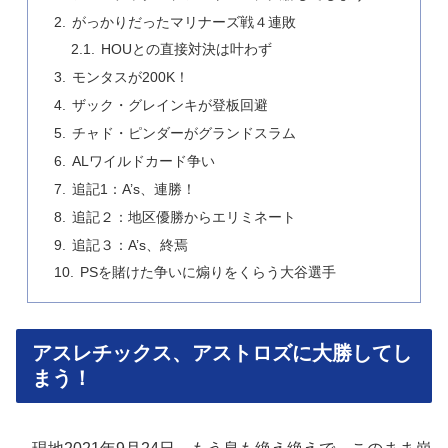
がっかりだったマリナーズ戦４連敗
HOUとの直接対決は叶わず
モンタスが200K！
ザック・グレインキが登板回避
チャド・ピンダーがグランドスラム
ALワイルドカード争い
追記1：A’s、連勝！
追記２：地区優勝からエリミネート
追記３：A’s、終焉
PSを賭けた争いに煽りをくらう大谷選手
アスレチックス、アストロズに大勝してし
まう！