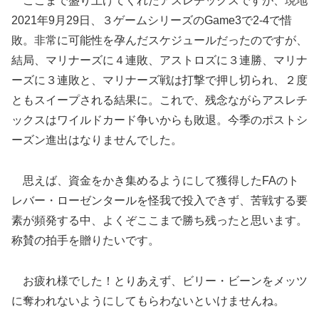
ここまで盛り上げてくれたアスレチックスですが、現地
2021年9月29日、３ゲームシリーズのGame3で2-4で惜
敗。非常に可能性を孕んだスケジュールだったのですが、
結局、マリナーズに４連敗、アストロズに３連勝、マリナ
ーズに３連敗と、マリナーズ戦は打撃で押し切られ、２度
ともスイープされる結果に。これで、残念ながらアスレチ
ックスはワイルドカード争いからも敗退。今季のポストシ
ーズン進出はなりませんでした。
思えば、資金をかき集めるようにして獲得したFAのト
レバー・ローゼンタールを怪我で投入できず、苦戦する要
素が頻発する中、よくぞここまで勝ち残ったと思います。
称賛の拍手を贈りたいです。
お疲れ様でした！とりあえず、ビリー・ビーンをメッツ
に奪われないようにしてもらわないといけませんね。