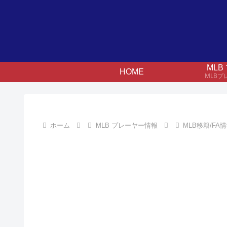
ML
HOME
MLB
ホーム
MLB プレーヤー情報
MLB移籍/FA