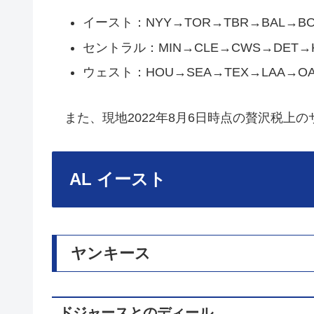
イースト：NYY→TOR→TBR→BAL→B
セントラル：MIN→CLE→CWS→DET→
ウェスト：HOU→SEA→TEX→LAA→O
また、現地2022年8月6日時点の贅沢税上
AL イースト
ヤンキース
ドジャースとのディール