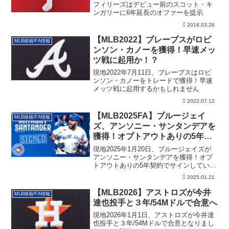
フィリーズはデビュー前のスコット・キ
ンガリーに6年延長のオファーを提示
2018.03.26
【MLB2022】ブレーブスがロビ
MLB移籍/FA情報
ンソン・カノーを獲得！早速メッ
ツ戦に起用か！？
現地2022年7月11日、ブレーブスはロビ
ンソン・カノーをトレードで獲得！早速
メッツ戦に起用するかもしれません
2022.07.12
【MLB2025FA】ブルージェイ
MLB移籍/FA情報
ズ、アンソニー・サンタンデアを
獲得！オプトアウトありの5年契
約でサイン
現地2025年1月20日、ブルージェイズが
アンソニー・サンタンデアを獲得！オプ
トアウトありの5年契約でサインしていま
す。その詳細です。
2025.01.21
【MLB2026】アストロズが今井
MLB移籍/FA情報
達也投手と３年/54Mドルで合意へ
現地2026年1月1日、アストロズが今井達
也投手と３年/54Mドルで合意となりまし