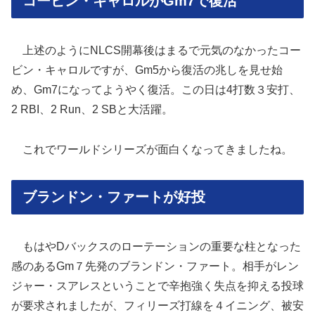
コービン・キャロルがGm7で復活
上述のようにNLCS開幕後はまるで元気のなかったコー
ビン・キャロルですが、Gm5から復活の兆しを見せ始
め、Gm7になってようやく復活。この日は4打数３安打、
2 RBI、2 Run、2 SBと大活躍。
これでワールドシリーズが面白くなってきましたね。
ブランドン・ファートが好投
もはやDバックスのローテーションの重要な柱となった
感のあるGm７先発のブランドン・ファート。相手がレン
ジャー・スアレスということで辛抱強く失点を抑える投球
が要求されましたが、フィリーズ打線を４イニング、被安