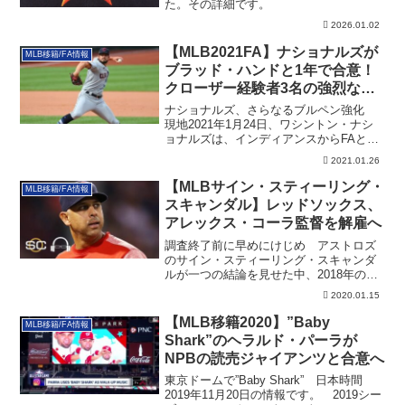
た。その詳細です。
2026.01.02
【MLB2021FA】ナショナルズが
MLB移籍/FA情報
ブラッド・ハンドと1年で合意！
クローザー経験者3名の強烈なブ
ルペンに
ナショナルズ、さらなるブルペン強化
現地2021年1月24日、ワシントン・ナシ
ョナルズは、インディアンスからFAとな
って...
2021.01.26
【MLBサイン・スティーリング・
MLB移籍/FA情報
スキャンダル】レッドソックス、
アレックス・コーラ監督を解雇へ
調査終了前に早めにけじめ アストロズ
のサイン・スティーリング・スキャンダ
ルが一つの結論を見せた中、2018年のレ
ッドソッ...
2020.01.15
【MLB移籍2020】”Baby
MLB移籍/FA情報
Shark”のヘラルド・パーラが
NPBの読売ジャイアンツと合意へ
東京ドームで”Baby Shark” 日本時間
2019年11月20日の情報です。 2019シー