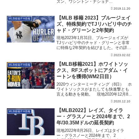
ズン、ワシントン・ナショナ...
2019.11.20
【MLB 移籍 2023】ブルージェイ
MLB移籍/FA情報
ズ、特殊契約でTJリハビリ中のチ
ャド・グリーンと2年契約
現地2023年1月31日、ブルージェイズが
TJリハビリ中のチャド・グリーンと非常
に特殊な2年契約を結びました。その詳細
です。
2023.02.02
【MLB移籍2021】ホワイトソッ
MLB移籍/FA情報
クス、RFスポットにアダム・イ
ートンを獲得(WM2日目）
2020ウィンターミーティング（8日） ホ
ワイトソックスがまたしても快進撃とも
言える動きを発動。 現地2020年12月8...
2020.12.10
【MLB2022】レイズ、タイラ
MLB移籍/FA情報
ー・グラスノーと2024年まで、2
年/30.35Mドルの延長契約
現地2022年8月26日、レイズはタイラ
ー・グラスノーと2024年まで、2