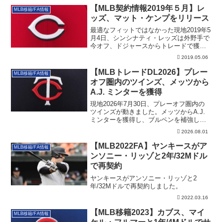
【MLB契約情報2019年５月】レ
MLB移籍/FA情報
ッズ、マット・ケンプをリリース
最適なフィットではなかった現地2019年5
月4日、シンシナティ・レッズは外野手で
今オフ、ドジャースからトレードで獲得
した...
2019.05.06
【MLBトレードDL2026】プレー
MLB移籍/FA情報
オフ圏内のツインズ、メッツから
A.J. ミンターを獲得
現地2026年7月30日、プレーオフ圏内の
ツインズが動きました。メッツからA.J.
ミンターを獲得し、ブルペンを補強して
います。その詳細です。
2026.08.01
【MLB2022FA】ヤンキースがア
MLB移籍/FA情報
ンソニー・リッゾと2年/32Mドル
で再契約
ヤンキースがアンソニー・リッゾと2
年/32Mドルで再契約しました。
2022.03.16
【MLB移籍2023】カブス、マイ
MLB移籍/FA情報