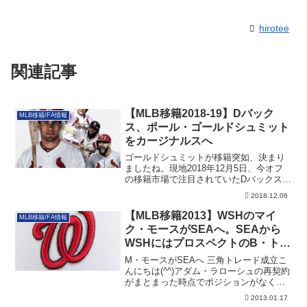
hirotee
関連記事
【MLB移籍2018-19】Dバック
MLB移籍/FA情報
ス、ポール・ゴールドシュミット
をカージナルスへ
ゴールドシュミットが移籍突如、決まり
ましたね。現地2018年12月5日、今オフ
の移籍市場で注目されていたDバックスの
主砲...
2018.12.06
【MLB移籍2013】WSHのマイ
MLB移籍/FA情報
ク・モースがSEAへ。SEAから
WSHにはプロスペクトのB・トラ
イネン
M・モースがSEAへ 三角トレード成立こ
んにちは(^^)アダム・ラローシュの再契約
がまとまった時点でポジションがなくな
っ...
2013.01.17