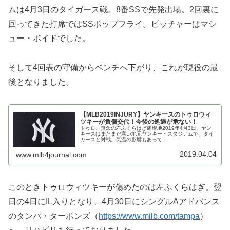
ムは4月3日のタイガース戦。8番SSで先発出場。2回裏に
回ってきた打席ではSSポップフライ。ピッチャーはマシ
ュー・ボイドでした。
そして4回表の守備からベンチへ下がり、これが現役の最
後となりました。
【MLB2019INJURY】ヤンキースのトゥロウィ
ツキーが負傷交代！今後の処遇が危ない！
トゥロ、無念の左ふくらはぎ痛現地2019年4月3日、ヤン
キースはまだまだ寒い地元ヤンキー・スタジアムで、タイ
ガースと対戦。気温の影響もあって...
2019.04.04
www.mlb4journal.com
このときトゥロウィツキーが傷めたのは左ふくらはぎ。翌
日の4日にIL入りとなり、4月30日にシングルAアドバンス
のタンパ・ターポンズ（
https://www.milb.com/tampa
）