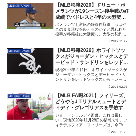
【MLB移籍2020】ドリュー・ポ
MLB移籍/FA情報
メランツが19シーズン後半戦の好
成績でパドレスと4年の大型契約
をゲット
ポメランツも逆転の好条件取得 もはや
このまま現役を終えるのか？と思われた
投手が移籍後に大活躍し、大型の契約を
勝ち取るとい...
2019.11.29
【MLB移籍2026】ホワイトソッ
MLB移籍/FA情報
クスがジョーダン・ヒックスとデ
ービッド・サンドリンをレッドソ
ックスからトレードで獲得
現地2026年2月1日、ホワイトソックスが
ジョーダン・ヒックスとデービッド・サ
ンドリンをレッドソックスからトレード
で獲得しました。その詳細です。
2026.02.03
【MLB FA噂2021】フィリーズ、
MLB移籍/FA情報
どうやらJ.T.リアルミュートとデ
ィディ・グレゴリアスを手放す見
込み
ジョー・ジラルディ監督、これは厳し
い 現地2020年11月28日の情報です。フ
ィラデルフィア・フィリーズは、今FAの
注目...
2020.11.29