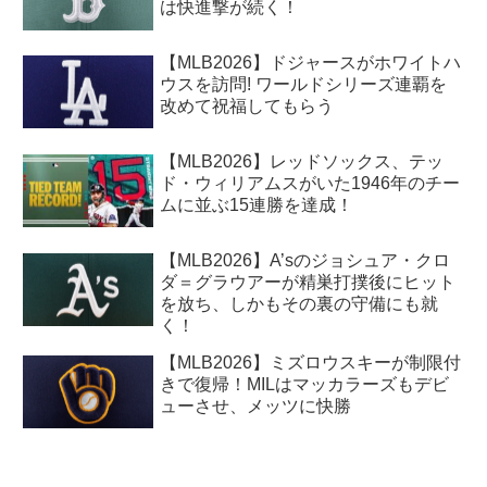
は快進撃が続く！
【MLB2026】ドジャースがホワイトハ
ウスを訪問! ワールドシリーズ連覇を
改めて祝福してもらう
【MLB2026】レッドソックス、テッ
ド・ウィリアムスがいた1946年のチー
ムに並ぶ15連勝を達成！
【MLB2026】A’sのジョシュア・クロ
ダ＝グラウアーが精巣打撲後にヒット
を放ち、しかもその裏の守備にも就
く！
【MLB2026】ミズロウスキーが制限付
きで復帰！MILはマッカラーズもデビ
ューさせ、メッツに快勝