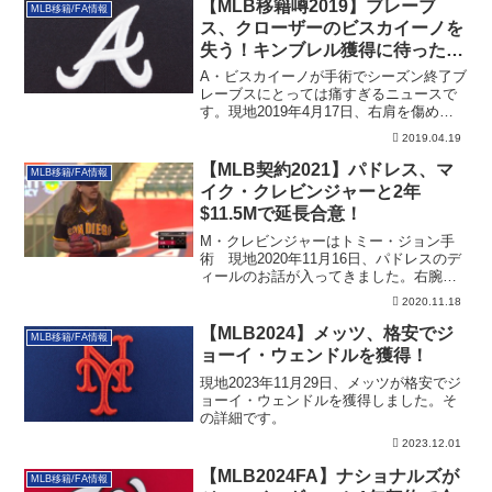
【MLB移籍噂2019】ブレーブ
MLB移籍/FA情報
ス、クローザーのビスカイーノを
失う！キンブレル獲得に待ったな
し
A・ビスカイーノが手術でシーズン終了ブ
レーブスにとっては痛すぎるニュースで
す。現地2019年4月17日、右肩を傷め休
んで...
2019.04.19
【MLB契約2021】パドレス、マ
MLB移籍/FA情報
イク・クレビンジャーと2年
$11.5Mで延長合意！
M・クレビンジャーはトミー・ジョン手
術 現地2020年11月16日、パドレスのデ
ィールのお話が入ってきました。右腕の
マイ...
2020.11.18
【MLB2024】メッツ、格安でジ
MLB移籍/FA情報
ョーイ・ウェンドルを獲得！
現地2023年11月29日、メッツが格安でジ
ョーイ・ウェンドルを獲得しました。そ
の詳細です。
2023.12.01
【MLB2024FA】ナショナルズが
MLB移籍/FA情報