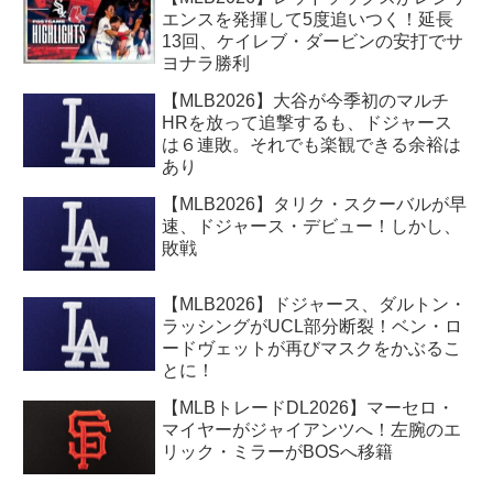
エンスを発揮して5度追いつく！延長
13回、ケイレブ・ダービンの安打でサ
ヨナラ勝利
【MLB2026】大谷が今季初のマルチ
HRを放って追撃するも、ドジャース
は６連敗。それでも楽観できる余裕は
あり
【MLB2026】タリク・スクーバルが早
速、ドジャース・デビュー！しかし、
敗戦
【MLB2026】ドジャース、ダルトン・
ラッシングがUCL部分断裂！ベン・ロ
ードヴェットが再びマスクをかぶるこ
とに！
【MLBトレードDL2026】マーセロ・
マイヤーがジャイアンツへ！左腕のエ
リック・ミラーがBOSへ移籍