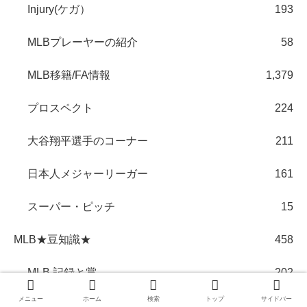
Injury(ケガ）
193
MLBプレーヤーの紹介
58
MLB移籍/FA情報
1,379
プロスペクト
224
大谷翔平選手のコーナー
211
日本人メジャーリーガー
161
スーパー・ピッチ
15
MLB★豆知識★
458
MLB 記録と賞
202
メニュー
ホーム
検索
トップ
サイドバー
MLBジャージ
18