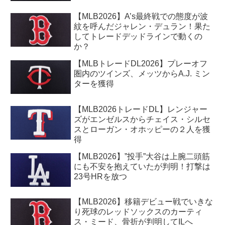
【MLB2026】A’s最終戦での態度が波
紋を呼んだジャレン・デュラン！果た
してトレードデッドラインで動くの
か？
【MLBトレードDL2026】プレーオフ
圏内のツインズ、メッツからA.J. ミン
ターを獲得
【MLB2026トレードDL】レンジャー
ズがエンゼルスからチェイス・シルセ
スとローガン・オホッピーの２人を獲
得
【MLB2026】”投手”大谷は上腕二頭筋
にも不安を抱えていたが判明！打撃は
23号HRを放つ
【MLB2026】移籍デビュー戦でいきな
り死球のレッドソックスのカーティ
ス・ミード、骨折が判明してILへ