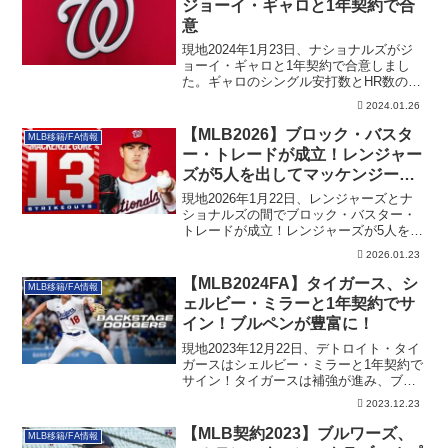
ジョーイ・ギャロと1年契約で合
意
現地2024年1月23日、ナショナルズがジ
ョーイ・ギャロと1年契約で合意しまし
た。ギャロのシングル安打数とHR数の今
日っこうなど、詳細を記載しています。
2024.01.26
【MLB2026】ブロック・バスタ
MLB移籍/FA情報
ー・トレードが成立！レンジャー
ズが5人を出してマッケンジー・
ゴアを獲得
現地2026年1月22日、レンジャーズとナ
ショナルズの間でブロック・バスター・
トレードが成立！レンジャーズが5人を出
してマッケンジー・ゴアを獲得しており
2026.01.23
ます。その詳細です。
【MLB2024FA】タイガース、シ
MLB移籍/FA情報
ェルビー・ミラーと1年契約でサ
イン！ブルペンが豊富に！
現地2023年12月22日、デトロイト・タイ
ガースはシェルビー・ミラーと1年契約で
サイン！タイガースは補強が進み、ブル
ペンが豊富に！その詳細です。
2023.12.23
【MLB契約2023】ブルワーズ、
MLB移籍/FA情報