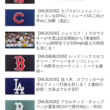
【MLB2026】カブスがジェイムソン・
タイヨンをDFAに！トレードDLに向け
早めに決断（追記）
【MLB2026】ジェイコブ・ミズロウス
キーが今度は試合開始から7者連続K、
4シーム66球全てが100mph超えの快投
を演じる！
【MLB移籍2026】レッドソックスがコ
ナリー・アーリーをナッツにトレー
ド！内野手のカーティス・ミードを獲
得へ
【MLB2026】佐々木、スプリッターが
冴えてメッツ打線を封じる！２連続の
好投！大谷はマルチ安打
【MLB2026】アロルディス・チャップ
マンが通算391SVで歴代9位に！BOS