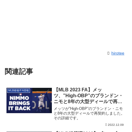
hirotee
関連記事
【MLB 2023 FA】メッ
MLB移籍/FA情報
ツ、”High-OBP”のブランドン・
ニモと8年の大型ディールで再契
約
メッツが”High-OBP”のブランドン・ニモ
と8年の大型ディールで再契約しました。
その詳細です。
2022.12.09