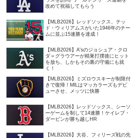
改めて祝福してもらう
【MLB2026】レッドソックス、テッ
ド・ウィリアムスがいた1946年のチー
ムに並ぶ15連勝を達成！
【MLB2026】A’sのジョシュア・クロ
ダ＝グラウアーが精巣打撲後にヒット
を放ち、しかもその裏の守備にも就
く！
【MLB2026】ミズロウスキーが制限付
きで復帰！MILはマッカラーズもデビ
ューさせ、メッツに快勝
【MLB2026】レッドソックス、シーソ
ーゲームを制して14連勝！ケイレブ・
ダービンが勝ち越しHR
【MLB2026】大谷、フィリーズ戦の先