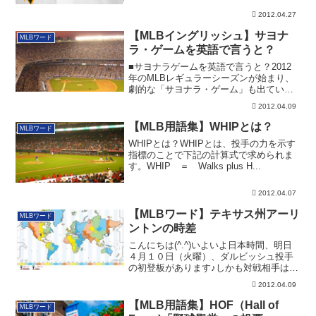
2012.04.27
【MLBイングリッシュ】サヨナ
MLBワード
ラ・ゲームを英語で言うと？
■サヨナラゲームを英語で言うと？2012
年のMLBレギュラーシーズンが始まり、
劇的な「サヨナラ・ゲーム」も出ていま
す。こ...
2012.04.09
【MLB用語集】WHIPとは？
MLBワード
WHIPとは？WHIPとは、投手の力を示す
指標のことで下記の計算式で求められま
す。WHIP ＝ Walks plus H...
2012.04.07
【MLBワード】テキサス州アーリ
MLBワード
ントンの時差
こんにちは(^.^)いよいよ日本時間、明日
４月１０日（火曜）、ダルビッシュ投手
の初登板があります♪しかも対戦相手は、
シア...
2012.04.09
【MLB用語集】HOF（Hall of
MLBワード