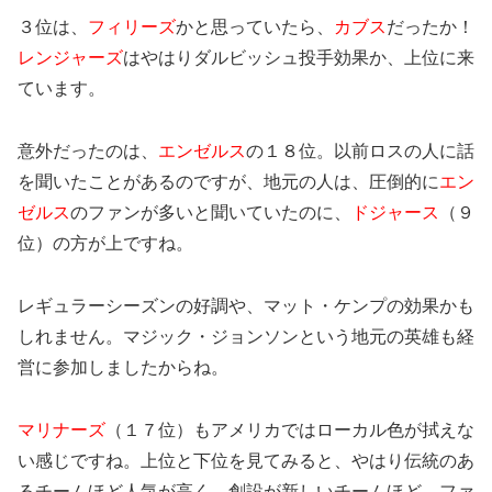
３位は、
フィリーズ
かと思っていたら、
カブス
だったか！
レンジャーズ
はやはりダルビッシュ投手効果か、上位に来
ています。
意外だったのは、
エンゼルス
の１８位。以前ロスの人に話
を聞いたことがあるのですが、地元の人は、圧倒的に
エン
ゼルス
のファンが多いと聞いていたのに、
ドジャース
（９
位）の方が上ですね。
レギュラーシーズンの好調や、マット・ケンプの効果かも
しれません。マジック・ジョンソンという地元の英雄も経
営に参加しましたからね。
マリナーズ
（１７位）もアメリカではローカル色が拭えな
い感じですね。上位と下位を見てみると、やはり伝統のあ
るチームほど人気が高く、創設が新しいチームほど、ファ