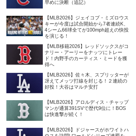
早めに決断（追記）
【MLB2026】ジェイコブ・ミズロウス
キーが今度は試合開始から7者連続K、
4シーム66球全てが100mph超えの快投
を演じる！
【MLB移籍2026】レッドソックスがコ
ナリー・アーリーをナッツにトレー
ド！内野手のカーティス・ミードを獲
得へ
【MLB2026】佐々木、スプリッターが
冴えてメッツ打線を封じる！２連続の
好投！大谷はマルチ安打
【MLB2026】アロルディス・チャップ
マンが通算391SVで歴代9位に！BOS
は快進撃が続く！
【MLB2026】ドジャースがホワイトハ
ウスを訪問! ワールドシリーズ連覇を