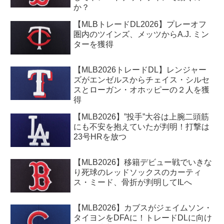
か？
【MLBトレードDL2026】プレーオフ
圏内のツインズ、メッツからA.J. ミン
ターを獲得
【MLB2026トレードDL】レンジャー
ズがエンゼルスからチェイス・シルセ
スとローガン・オホッピーの２人を獲
得
【MLB2026】”投手”大谷は上腕二頭筋
にも不安を抱えていたが判明！打撃は
23号HRを放つ
【MLB2026】移籍デビュー戦でいきな
り死球のレッドソックスのカーティ
ス・ミード、骨折が判明してILへ
【MLB2026】カブスがジェイムソン・
タイヨンをDFAに！トレードDLに向け