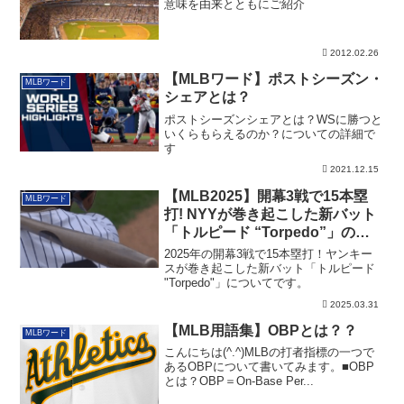
意味を由来とともにご紹介
2012.02.26
【MLBワード】ポストシーズン・
MLBワード
シェアとは？
ポストシーズンシェアとは？WSに勝つと
いくらもらえるのか？についての詳細で
す
2021.12.15
【MLB2025】開幕3戦で15本塁
MLBワード
打! NYYが巻き起こした新バット
「トルピード “Torpedo”」の大
波紋
2025年の開幕3戦で15本塁打！ヤンキー
スが巻き起こした新バット「トルピード
"Torpedo"」についてです。
2025.03.31
【MLB用語集】OBPとは？？
MLBワード
こんにちは(^.^)MLBの打者指標の一つで
あるOBPについて書いてみます。■OBP
とは？OBP＝On-Base Per...