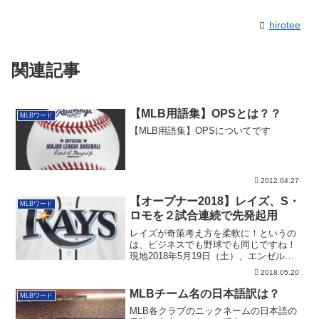
hirotee
関連記事
【MLB用語集】OPSとは？？
MLBワード
【MLB用語集】OPSについてです
2012.04.27
【オープナー2018】レイズ、S・
MLBワード
ロモを２試合連続で先発起用
レイズが奇策考え方を柔軟に！というの
は、ビジネスでも野球でも同じですね！
現地2018年5月19日（土）、エンゼルス
VSレ...
2018.05.20
MLBチーム名の日本語訳は？
MLBワード
MLB各クラブのニックネームの日本語の